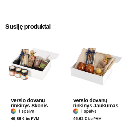
Spalva
Balta
Aukštis
11 cm
Susiję produktai
Plotis
23 cm
Ilgis
34.5 cm
Verslo dovanų
Verslo dovanų
rinkinys Skonis
rinkinys Jaukumas
1 spalva
1 spalva
49,86
€
be PVM
46,62
€
be PVM