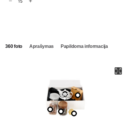
kiekis:
Verslo
dovanų
Į užklausų krepšelį
rinkinys
Arbatinis
360 foto
Aprašymas
Papildoma informacija