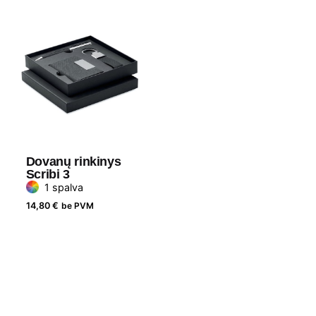
Spauda
Dovanų rinkinys
Scribi 3
1 spalva
14,80
€
be PVM