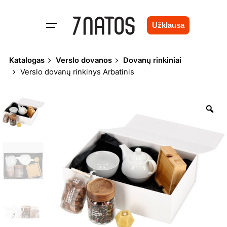
Skip
to
Užklausa
content
Katalogas
Verslo dovanos
Dovanų rinkiniai
Verslo dovanų rinkinys Arbatinis
Zo