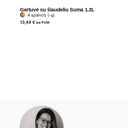
Gertuvė su šiaudeliu Suma 1.2L
4 spalvos (-ų)
13,49
€
be PVM