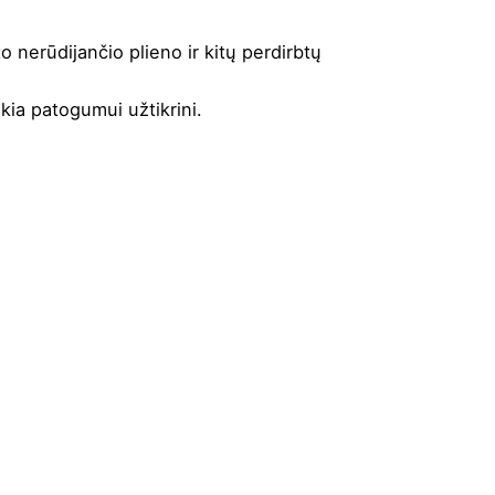
o nerūdijančio plieno ir kitų perdirbtų
ikia patogumui užtikrini.