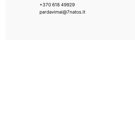
+370 618 49929
pardavimai@7natos.lt
Paslaugos