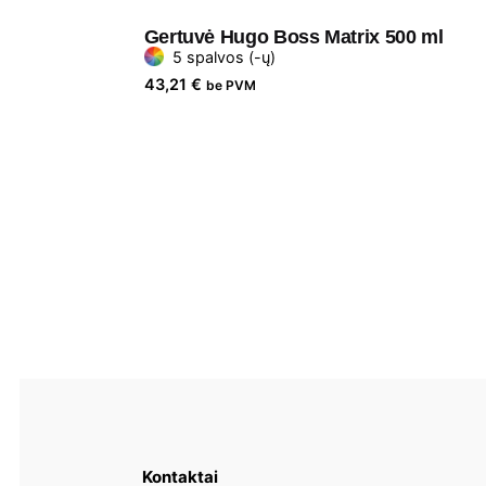
Gertuvė Hugo Boss Matrix 500 ml
5 spalvos (-ų)
43,21
€
be PVM
Kontaktai