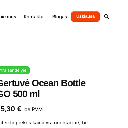
pie mus
Kontaktai
Blogas
Užklausa
Yra sandėlyje
Gertuvė Ocean Bottle
GO 500 ml
35,30
€
be PVM
ateikta prekės kaina yra orientacinė, be