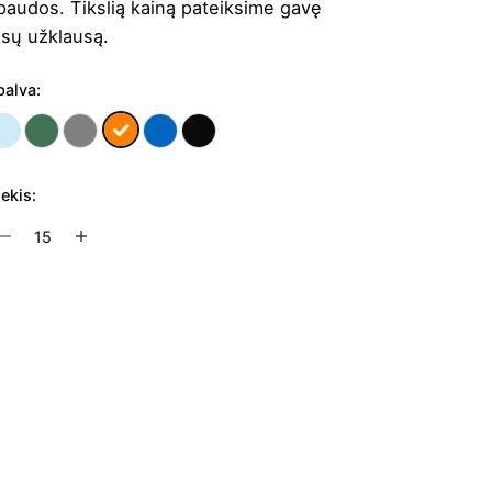
paudos. Tikslią kainą pateiksime gavę
ūsų užklausą.
palva:
iekis:
rodukto
ekis:
ertuvė
cean
Į užklausų krepšelį
ttle
O
00
l