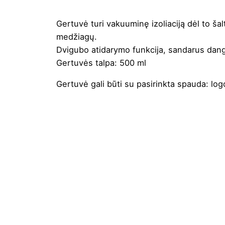
Gertuvė turi vakuuminę izoliaciją dėl to šal
medžiagų.
Dvigubo atidarymo funkcija, sandarus dangtel
Gertuvės talpa: 500 ml
Gertuvė gali būti su pasirinkta
spauda
: lo
Spalva
Juoda
,
Mė
Aukštis
17 cm
Diametras
6.8 cm
Medžiaga
Recycled 
Prekės ženklas
Avenue