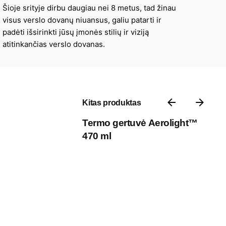
Šioje srityje dirbu daugiau nei 8 metus, tad žinau
visus verslo dovanų niuansus, galiu patarti ir
padėti išsirinkti jūsų įmonės stilių ir viziją
atitinkančias verslo dovanas.
Kitas produktas
Termo gertuvė Aerolight™
470 ml
Kontaktai