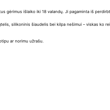
tus gėrimus išlaiko iki 18 valandų. Ji pagaminta iš perdirbt
is, silikoninis šiaudelis bei kilpa nešimui – viskas ko re
gotipu ar norimu užrašu.
lyna
,
Oranžinė
,
Pilka
,
Smaragdinė
,
Žydra
stainless steel