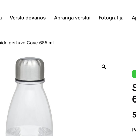
a
Verslo dovanos
Apranga verslui
Fotografija
A
idri gertuvė Cove 685 ml
Zoom
P