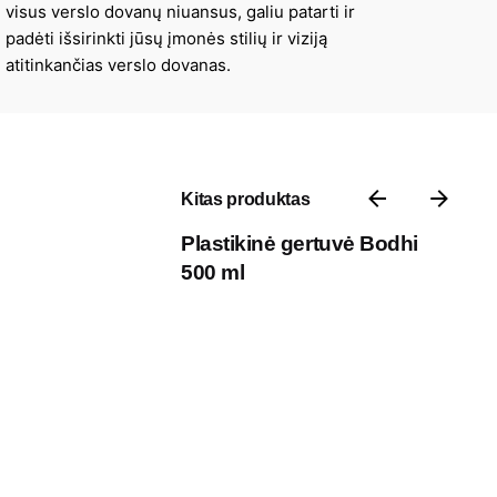
visus verslo dovanų niuansus, galiu patarti ir
padėti išsirinkti jūsų įmonės stilių ir viziją
atitinkančias verslo dovanas.
Kitas produktas
Plastikinė gertuvė Bodhi
500 ml
Kontaktai
P. Vileišio g. 17A, 10306 III aukštas,