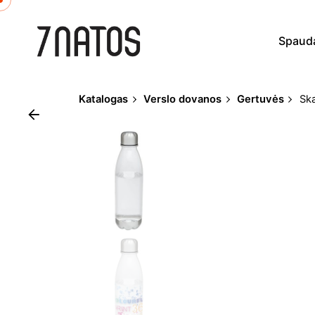
Skip
to
Spaud
content
Katalogas
Verslo dovanos
Gertuvės
Ska