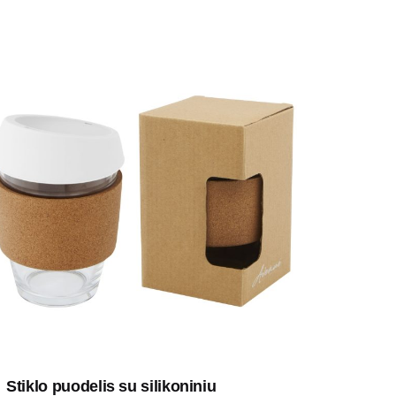
Stiklo puodelis su silikoniniu