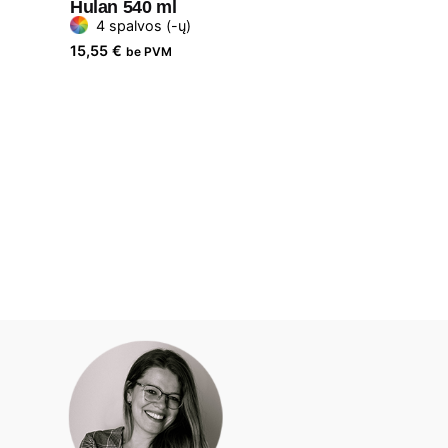
Hulan 540 ml
4 spalvos (-ų)
15,55
€
be PVM