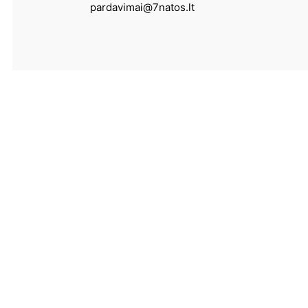
pardavimai@7natos.lt
Paslaugos
Fotografija
Užsiprenumeruokite naujienlaiškį