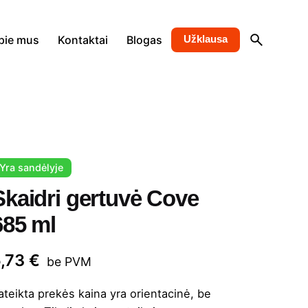
pie mus
Kontaktai
Blogas
Užklausa
Yra sandėlyje
Skaidri gertuvė Cove
685 ml
5,73
€
be PVM
ateikta prekės kaina yra orientacinė, be