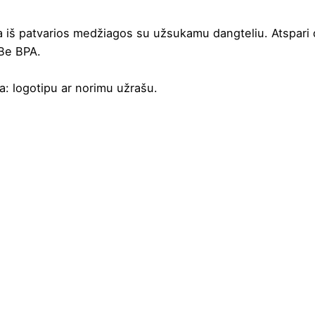
 iš patvarios medžiagos su užsukamu dangteliu. Atspar
 Be BPA.
a
: logotipu ar norimu užrašu.
atūrali
,
Oranžinė
,
Raudona
,
Royal mėlyna
,
Salotinė
rūdijantis plienas