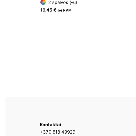
2 spalvos (-ų)
16,45
€
be PVM
Kontaktai
+370 618 49929