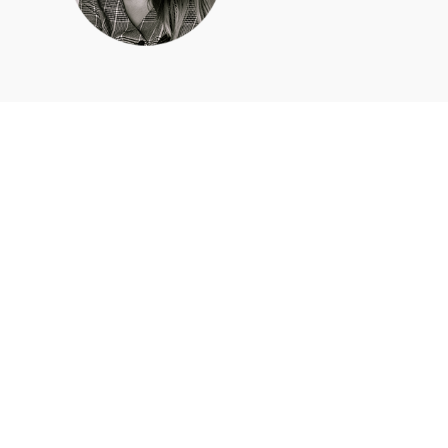
Apie mus
Kas mes esame?