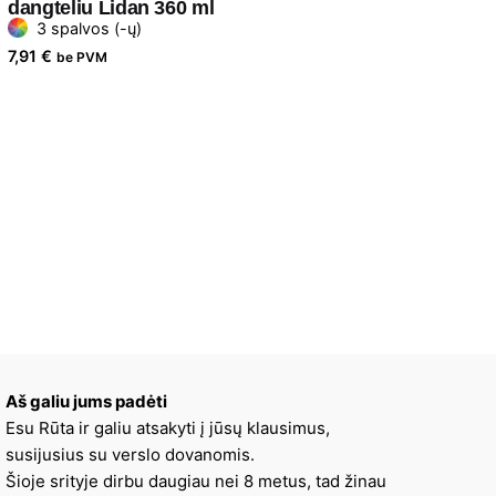
dangteliu Lidan 360 ml
3 spalvos (-ų)
7,91
€
be PVM
Aš galiu jums padėti
Esu Rūta ir galiu atsakyti į jūsų klausimus,
susijusius su verslo dovanomis.
Šioje srityje dirbu daugiau nei 8 metus, tad žinau