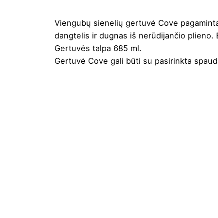
Viengubų sienelių gertuvė Cove pagaminta
dangtelis ir dugnas iš nerūdijančio plieno.
Gertuvės talpa 685 ml.
Gertuvė Cove gali būti su pasirinkta
spaud
Spalva
Fuchia
,
Juoda
,
N
Aukštis
28
Ilgis
45
Plotis
45
Medžiaga
SK plastikas, ne
Prekės ženklas
Bullet