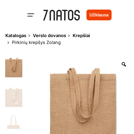
Skip
to
Užklausa
content
Katalogas
Verslo dovanos
Krepšiai
Pirkinių krepšys Zolang
Zo