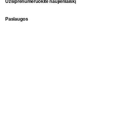
Užsiprenumeruokite naujienlaiškį
Paslaugos
Fotografija
Verslo dovanos
Spauda
Apranga verslui
Apie mus