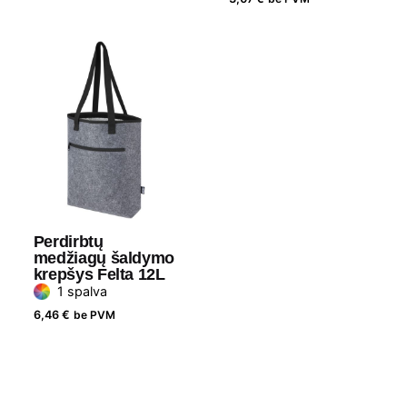
Perdirbtų
medžiagų šaldymo
krepšys Felta 12L
1 spalva
6,46
€
be PVM