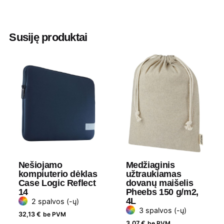
Spalva
Natūrali
Ilgis
38 cm
Susiję produktai
Plotis
40 cm
Medžiaga
Džiutas
Nešiojamo
Medžiaginis
kompiuterio dėklas
užtraukiamas
Case Logic Reflect
dovanų maišelis
14
Pheebs 150 g/m2,
4L
2 spalvos (-ų)
3 spalvos (-ų)
32,13
€
be PVM
3,07
€
be PVM