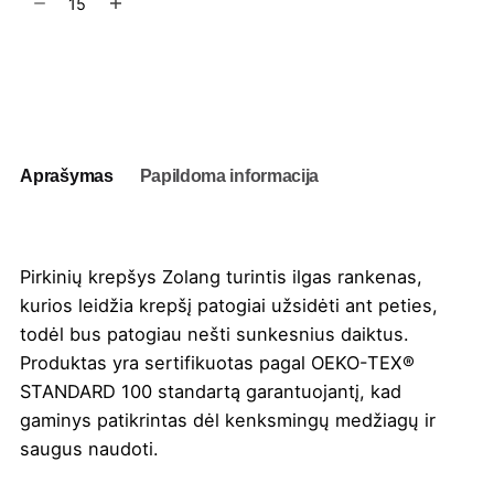
kiekis:
Pirkinių
krepšys
Į užklausų krepšelį
Zolang
Aprašymas
Papildoma informacija
Pirkinių krepšys Zolang turintis ilgas rankenas,
kurios leidžia krepšį patogiai užsidėti ant peties,
todėl bus patogiau nešti sunkesnius daiktus.
Produktas yra sertifikuotas pagal OEKO-TEX®
STANDARD 100 standartą garantuojantį, kad
gaminys patikrintas dėl kenksmingų medžiagų ir
saugus naudoti.