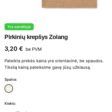
Yra sandėlyje
Pirkinių krepšys Zolang
3,20
€
be PVM
Pateikta prekės kaina yra orientacinė, be spaudos.
Tikslią kainą pateiksime gavę jūsų užklausą.
Spalva:
Kiekis:
produkto