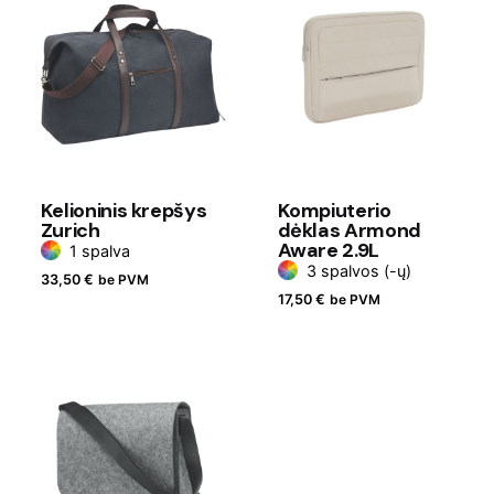
Kelioninis krepšys
Kompiuterio
Zurich
dėklas Armond
Aware 2.9L
1 spalva
3 spalvos (-ų)
33,50
€
be PVM
17,50
€
be PVM