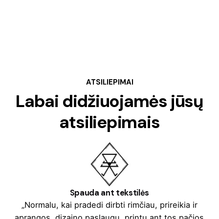
ATSILIEPIMAI
Labai didžiuojamės jūsų
atsiliepimais
Spauda ant tekstilės
„Normalu, kai pradedi dirbti rimčiau, prireikia ir
aprangos, dizaino paslaugų, printų ant tos pačios