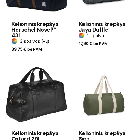
Kelioninis krepšys
Kelioninis krepšys
Herschel Novel™
Jaya Duffle
43L
1 spalva
3 spalvos (-ų)
17,90
€
be PVM
89,75
€
be PVM
Kelioninis krepšys
Kelioninis krepšys
Oxford 25L
Sinn