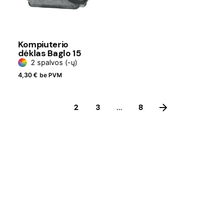
Kompiuterio
dėklas Baglo 15
2 spalvos (-ų)
4,30
€
be PVM
1
2
3
...
8