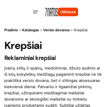
Skip
to
Užklausa
content
Pradinis
Katalogas
Verslo dovanos
Krepšiai
Krepšiai
Reklaminiai krepšiai
Įvairių stilių ir spalvų, medvilniniai, džiuto audinio ar
iš kitų kokybiškų medžiagų pagaminti krepšiai ne tik
praktiška verslo dovana, bet ir stilingas aksesuaras
kiekvienai dienai. Patvarūs ir ilgaamžiai pirkinių
krepšiai, užtraukiami medžiaginiai maišeliai
dovanoms ar ekologiški maišeliai su tinkleliu
įvairiems produktams sudėti. Subtiliai uždėtas