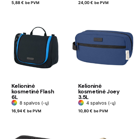
5,88
€
be PVM
24,00
€
be PVM
Kelioninė
Kelioninė
kosmetinė Flash
kosmetinė Joey
6L
3.5L
8 spalvos (-ų)
4 spalvos (-ų)
16,94
€
be PVM
10,80
€
be PVM