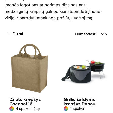
įmonės logotipas ar norimas dizainas ant
medžiaginių krepšių gali puikiai atspindėti įmonės
viziją ir parodyti atsakingą požiūrį į vartojimą.
Filtrai
Džiuto krepšys
Grillio šaldymo
Chennai 16L
krepšys Donau
4 spalvos (-ų)
1 spalva