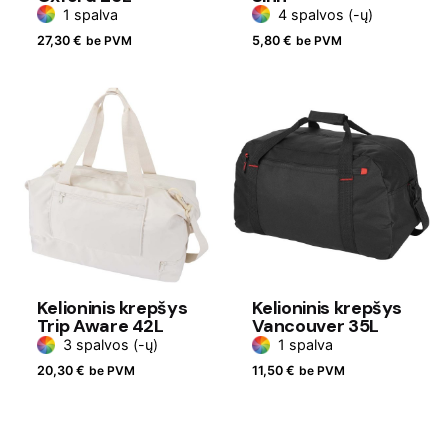
1 spalva
4 spalvos (-ų)
27,30
€
be PVM
5,80
€
be PVM
Kelioninis krepšys
Kelioninis krepšys
Trip Aware 42L
Vancouver 35L
3 spalvos (-ų)
1 spalva
20,30
€
be PVM
11,50
€
be PVM