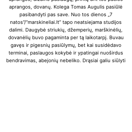
aprangos, dovanų. Kolega Tomas Augulis pasiūlė
pasibandyti pas save. Nuo tos dienos „7
natos”/“marskineliai.lt” tapo neatsiejama studijos
dalimi. Daugybė striukių, džemperių, marškinėlių,
dovanėlių buvo pagaminta per tą laikotarpį. Buvau
gavęs ir pigesnių pasiūlymų, bet kai susidėdavo
terminai, paslaugos kokybė ir ypatingai nuoširdus
bendravimas, abejonių nebeliko. Drąsiai galiu siūlyti
esant reikalui pas juos apsilankyti.”
Dainius Žebrauskas „Skruzdėliukas”
„ANT studija” vadovas