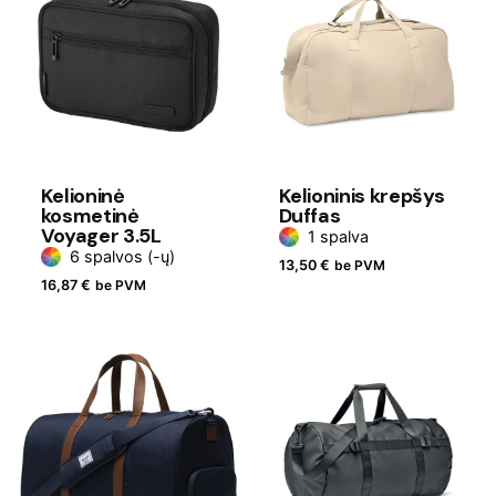
Kelioninė
Kelioninis krepšys
kosmetinė
Duffas
Voyager 3.5L
1 spalva
6 spalvos (-ų)
13,50
€
be PVM
16,87
€
be PVM