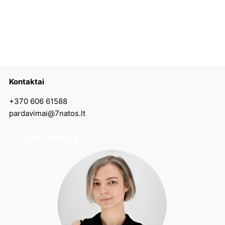
Kontaktai
+370 606 61588
pardavimai@7natos.lt
Siųsti užklausą