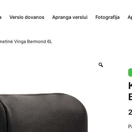
a
Verslo dovanos
Apranga verslui
Fotografija
A
metinė Vinga Bermond 6L
Zoom
P