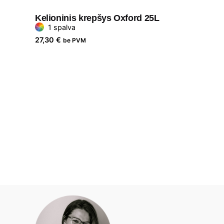
Kelioninis krepšys Oxford 25L
1 spalva
27,30
€
be PVM