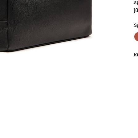
s
j
S
K
p
ki
K
V
B
6