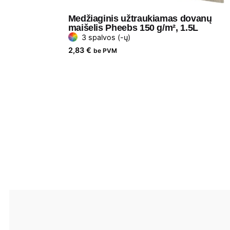
Medžiaginis užtraukiamas dovanų
maišelis Pheebs 150 g/m², 1.5L
3 spalvos (-ų)
2,83
€
be PVM