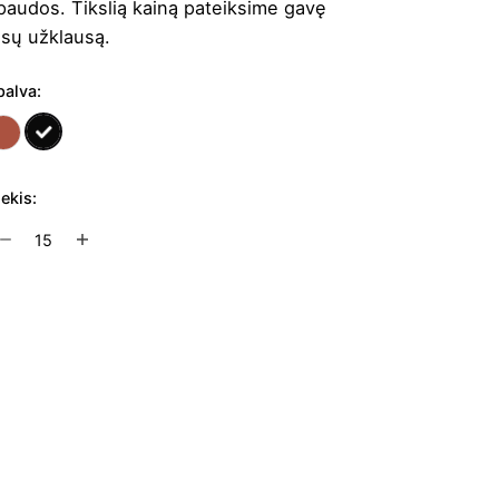
paudos. Tikslią kainą pateiksime gavę
ūsų užklausą.
palva:
iekis:
rodukto
ekis:
osmetinė
inga
Į užklausų krepšelį
ermond
L