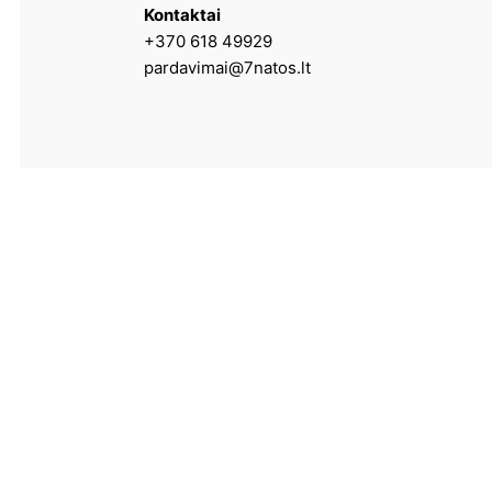
Kontaktai
+370 618 49929
pardavimai@7natos.lt
Paslaugos