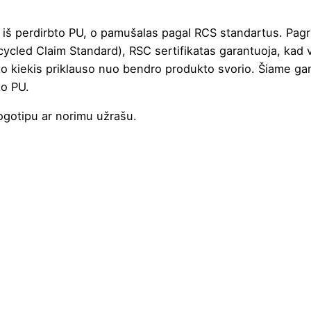
iš perdirbto PU, o pamušalas pagal RCS standartus. Pagr
ecycled Claim Standard), RSC sertifikatas garantuoja, kad
to kiekis priklauso nuo bendro produkto svorio. Šiame ga
to PU.
logotipu ar norimu užrašu.
Juoda
,
Ruda
18 cm
26 cm
14 cm
Poliuretanas