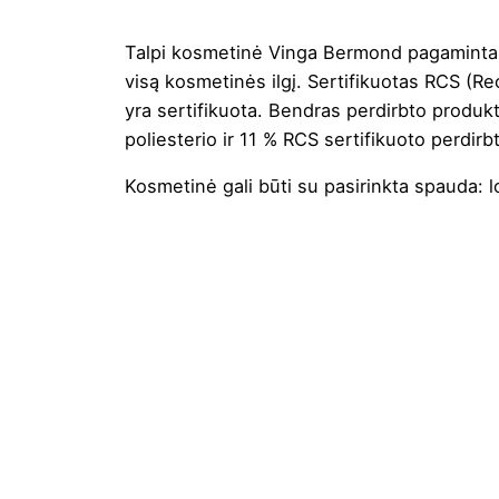
Talpi kosmetinė Vinga Bermond pagaminta 
visą kosmetinės ilgį. Sertifikuotas RCS (R
yra sertifikuota. Bendras perdirbto produk
poliesterio ir 11 % RCS sertifikuoto perdirb
Kosmetinė gali būti su pasirinkta
spauda
: 
Spalva
Aukštis
Ilgis
Plotis
Medžiaga