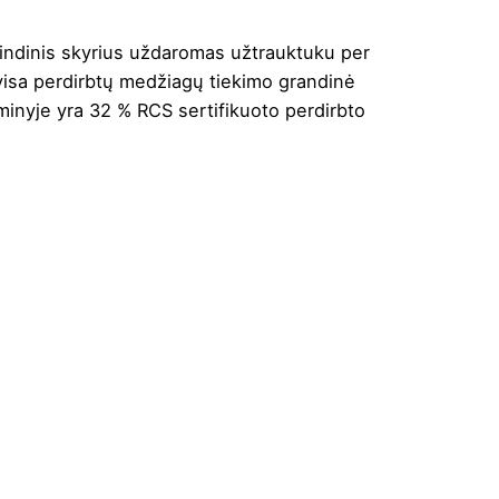
indinis skyrius uždaromas užtrauktuku per
 visa perdirbtų medžiagų tiekimo grandinė
minyje yra 32 % RCS sertifikuoto perdirbto