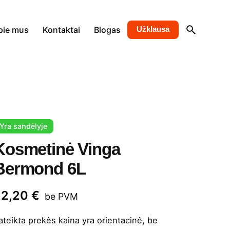
pie mus
Kontaktai
Blogas
Užklausa
Yra sandėlyje
Kosmetinė Vinga
Bermond 6L
22,20
€
be PVM
ateikta prekės kaina yra orientacinė, be