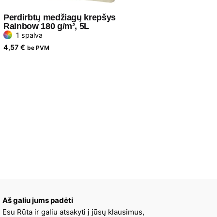
Perdirbtų medžiagų krepšys
Rainbow 180 g/m², 5L
1 spalva
4,57
€
be PVM
Aš galiu jums padėti
Esu Rūta ir galiu atsakyti į jūsų klausimus,