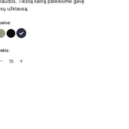
paudos. Tikslią kainą pateiksime gavę
ūsų užklausą.
palva:
iekis:
rodukto
ekis:
aldymo
repšys
Į užklausų krepšelį
oeler
L