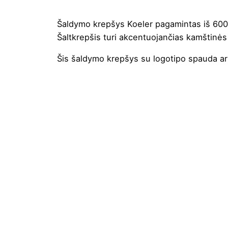
Šaldymo krepšys Koeler pagamintas iš 600D
Šaltkrepšis turi akcentuojančias kamštinės
Šis šaldymo krepšys su
logotipo spauda
ar
Spalva
Fren
Aukštis
17 c
Ilgis
22 c
Plotis
14.5 
Medžiaga
600D