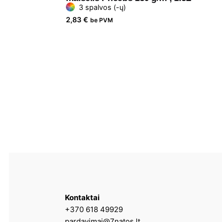
3 spalvos (-ų)
2,83
€
be PVM
Kontaktai
+370 618 49929
pardavimai@7natos.lt