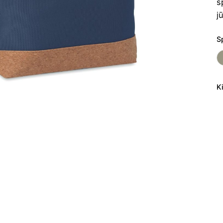
s
j
S
K
p
ki
Š
k
K
5