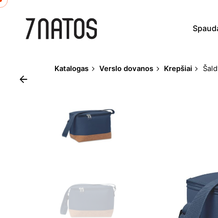
Skip
to
Spaud
content
Katalogas
Verslo dovanos
Krepšiai
Šald