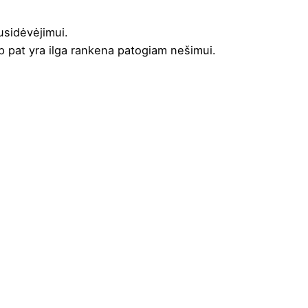
usidėvėjimui.
p pat yra ilga rankena patogiam nešimui.