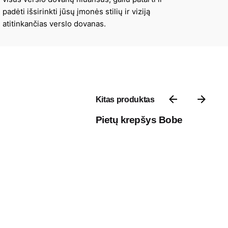
padėti išsirinkti jūsų įmonės stilių ir viziją
atitinkančias verslo dovanas.
Kitas produktas
Pietų krepšys Bobe
Kontaktai
P. Vileišio g. 17A, 10306 III aukštas,
Vilnius, Lietuva