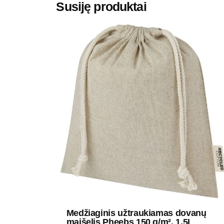
Susiję produktai
Medžiaginis užtraukiamas dovanų
maišelis Pheebs 150 g/m², 1.5L