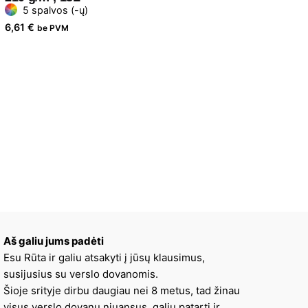
5 spalvos (-ų)
6,61
€
be PVM
Aš galiu jums padėti
Esu Rūta ir galiu atsakyti į jūsų klausimus,
susijusius su verslo dovanomis.
Šioje srityje dirbu daugiau nei 8 metus, tad žinau
visus verslo dovanų niuansus, galiu patarti ir