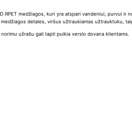
 RPET medžiagos, kuri yra atspari vandeniui, purvui ir n
 medžiagos detales, viršus užtraukiamas užtrauktuku, tai
 norimu užrašu gali tapti puikia verslo dovana klientams.
ch mėlyna
,
Juoda
,
Khaki
m
m
cm
 RPET