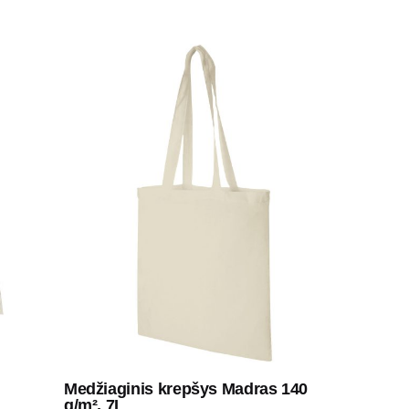
Medžiaginis krepšys Madras 140
g/m², 7L