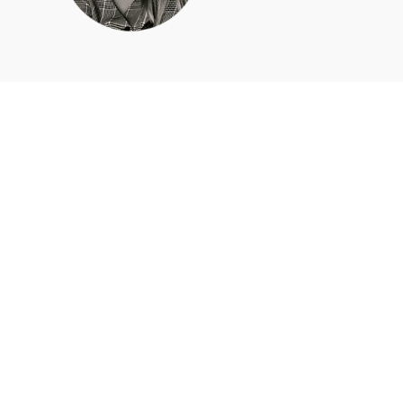
Apie mus
Kas mes esame?
anos
Blogas