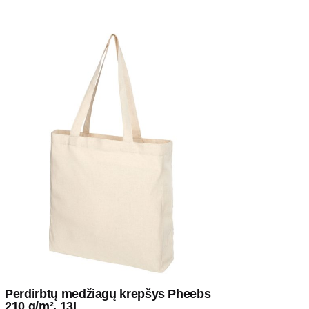
Perdirbtų medžiagų krepšys Pheebs
210 g/m², 13L