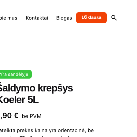
pie mus
Kontaktai
Blogas
Užklausa
Yra sandėlyje
Šaldymo krepšys
Koeler 5L
5,90
€
be PVM
ateikta prekės kaina yra orientacinė, be