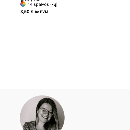
14 spalvos (-ų)
3,50
€
be PVM