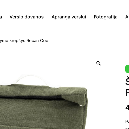
a
Verslo dovanos
Apranga verslui
Fotografija
A
dymo krepšys Recan Cool
Zoom
P
s