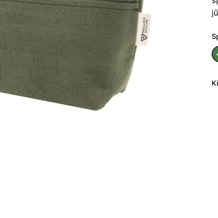
j
S
K
p
ki
Š
k
R
C