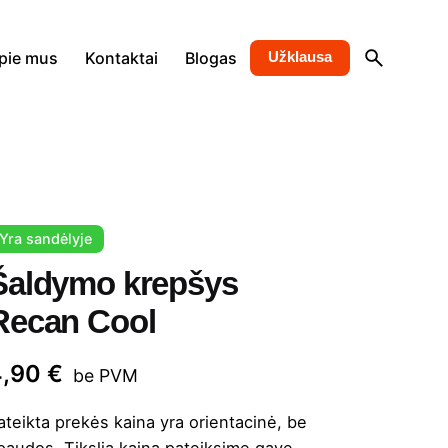
pie mus
Kontaktai
Blogas
Užklausa
Yra sandėlyje
Šaldymo krepšys
Recan Cool
4,90
€
be PVM
ateikta prekės kaina yra orientacinė, be
paudos. Tikslią kainą pateiksime gavę