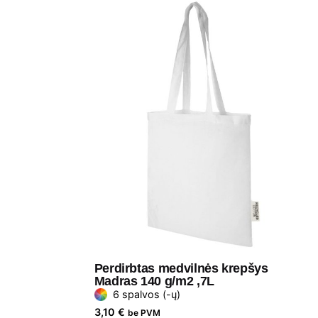
Perdirbtas medvilnės krepšys
Madras 140 g/m2 ,7L
6 spalvos (-ų)
3,10
€
be PVM