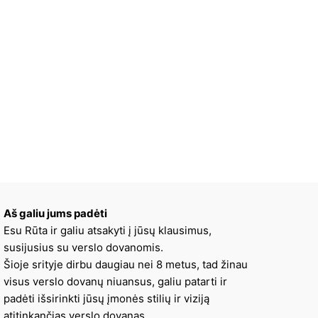
Aš galiu jums padėti
Esu Rūta ir galiu atsakyti į jūsų klausimus,
susijusius su verslo dovanomis.
Šioje srityje dirbu daugiau nei 8 metus, tad žinau
visus verslo dovanų niuansus, galiu patarti ir
padėti išsirinkti jūsų įmonės stilių ir viziją
atitinkančias verslo dovanas.