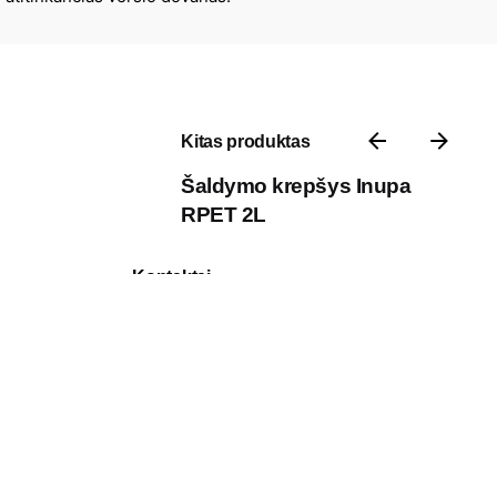
Kitas produktas
Šaldymo krepšys Inupa
RPET 2L
Kontaktai
P. Vileišio g. 17A, 10306 III aukštas,
Vilnius, Lietuva
Darbo laikas: I-V 8:30 – 17:00
Telefonas: +370 618 49 929