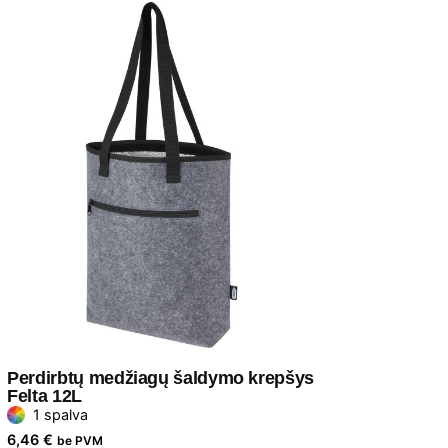
Perdirbtų medžiagų šaldymo krepšys
Felta 12L
1 spalva
6,46
€
be PVM