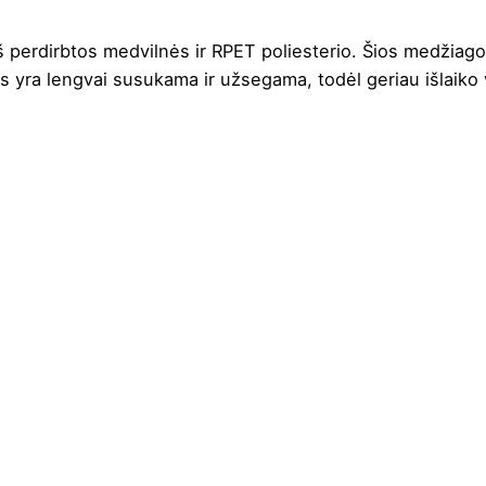
erdirbtos medvilnės ir RPET poliesterio. Šios medžiagos 
alis yra lengvai susukama ir užsegama, todėl geriau išlaiko
Juoda
,
Mėlyna
,
Natūrali
,
Žalia
3.5 cm
30 cm
21.5 cm
Perdirbta medvilnė ir RPET poliesteris
7 L