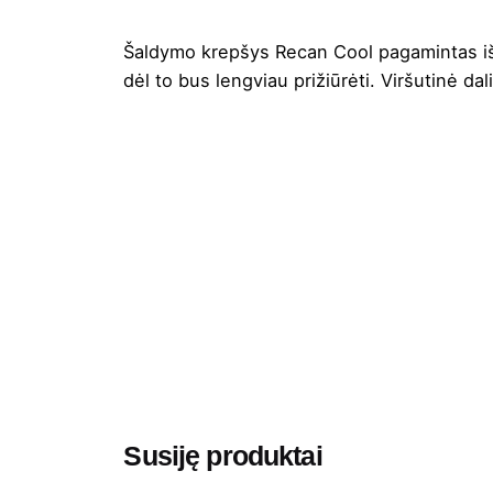
Šaldymo krepšys Recan Cool pagamintas iš p
dėl to bus lengviau prižiūrėti. Viršutinė d
Spalva
Aukštis
Ilgis
Plotis
Medžiaga
Gramatūra / Talpa
Susiję produktai