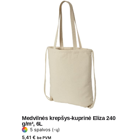
Medvilnės krepšys-kuprinė Eliza 240
g/m², 6L
5 spalvos (-ų)
5,41
€
be PVM