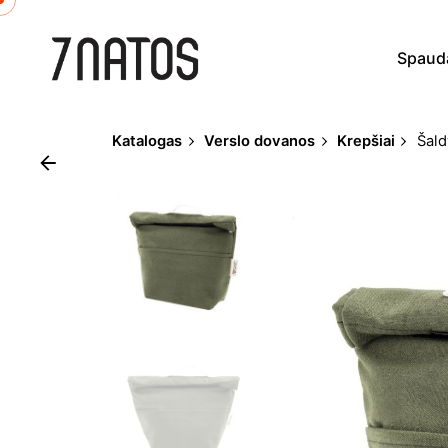
Skip
to
Spaud
content
Katalogas
Verslo dovanos
Krepšiai
Šal