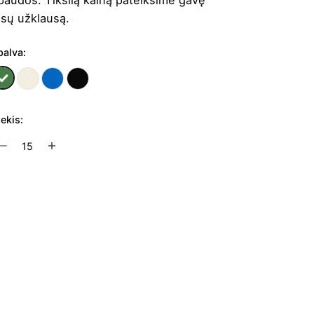
ūsų užklausą.
palva:
iekis:
rodukto
ekis:
aldymo
repšys
Į užklausų krepšelį
ecan
ool