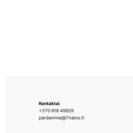
Kontaktai
+370 618 49929
pardavimai@7natos.lt