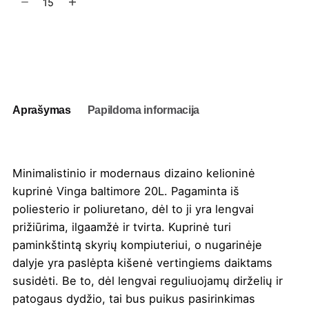
kiekis:
Kelioninė
kuprinė
Į užklausų krepšelį
Vinga
Baltimore
20L
Aprašymas
Papildoma informacija
Minimalistinio ir modernaus dizaino kelioninė
kuprinė Vinga baltimore 20L. Pagaminta iš
poliesterio ir poliuretano, dėl to ji yra lengvai
prižiūrima, ilgaamžė ir tvirta. Kuprinė turi
paminkštintą skyrių kompiuteriui, o nugarinėje
dalyje yra paslėpta kišenė vertingiems daiktams
susidėti. Be to, dėl lengvai reguliuojamų dirželių ir
patogaus dydžio, tai bus puikus pasirinkimas