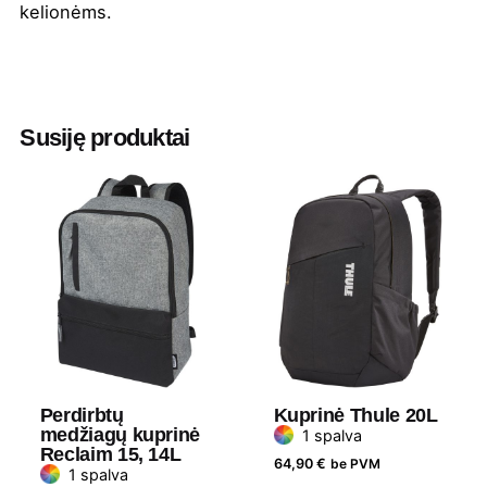
kelionėms.
Spalva
Juoda
,
Smėlinė
,
Tamsiai mėlyna
,
Žalia
Susiję produktai
Aukštis
43 cm
Ilgis
28 cm
Plotis
14.5 cm
Medžiaga
Poliesteris ir poliuretanas
Gramatūra /
20L
Talpa
Perdirbtų
Kuprinė Thule 20L
medžiagų kuprinė
1 spalva
Reclaim 15, 14L
64,90
€
be PVM
1 spalva