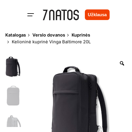
Skip
to
Užklausa
content
Katalogas
Verslo dovanos
Kuprinės
Kelioninė kuprinė Vinga Baltimore 20L
Zo