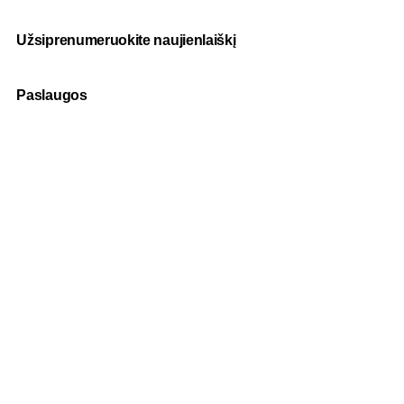
Užsiprenumeruokite naujienlaiškį
Paslaugos
Fotografija
Verslo dovanos
Spauda
Apranga verslui
Apie mus