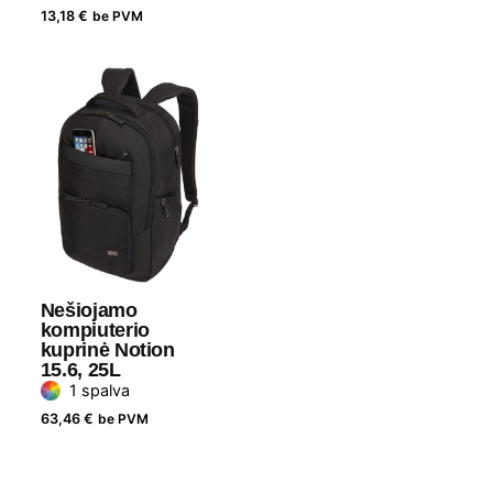
13,18
€
be PVM
Nešiojamo
kompiuterio
kuprinė Notion
15.6, 25L
1 spalva
63,46
€
be PVM