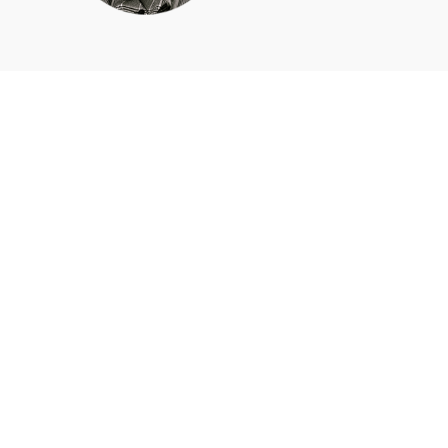
Apie mus
Kas mes esame?
anos
Blogas