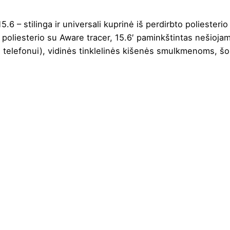
 – stilinga ir universali kuprinė iš perdirbto poliesteri
 poliesterio su Aware tracer, 15.6′ paminkštintas nešioja
ui, telefonui), vidinės tinklelinės kišenės smulkmenoms, 
Juoda
,
Natūrali
,
Tamsiai mėlyna
44 cm
31 cm
15 cm
Perdirbtas poliesteris
20 L