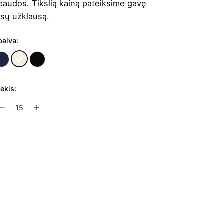
paudos. Tikslią kainą pateiksime gavę
ūsų užklausą.
palva:
iekis:
rodukto
ekis:
uprinė
ešiojamam
Į užklausų krepšelį
ompiuteriui
rmond
5.6