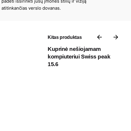
padėti išsirinkti jūsų įmonės stilių ir viziją
atitinkančias verslo dovanas.
Kitas produktas
Kuprinė nešiojamam
kompiuteriui Swiss peak
15.6
Kontaktai
P. Vileišio g. 17A, 10306 III aukštas,
Vilnius, Lietuva
Darbo laikas: I-V 8:30 – 17:00