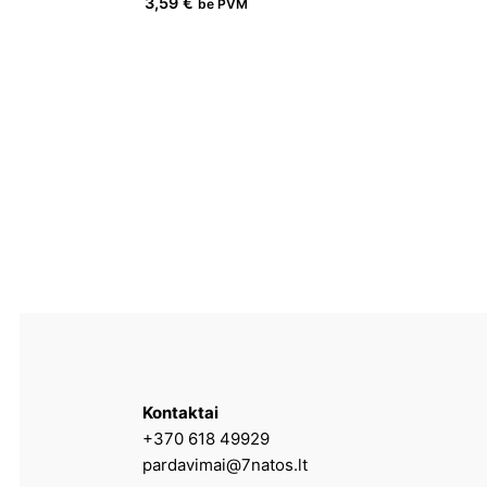
3,59
€
be PVM
Kontaktai
+370 618 49929
pardavimai@7natos.lt