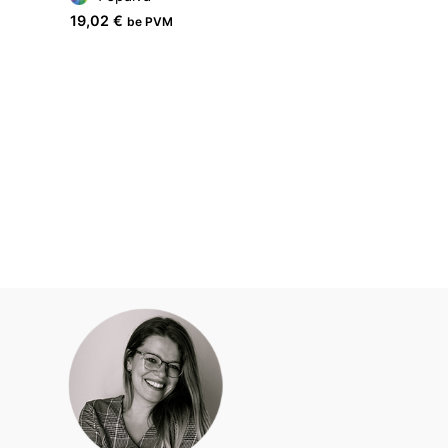
19,02
€
be PVM