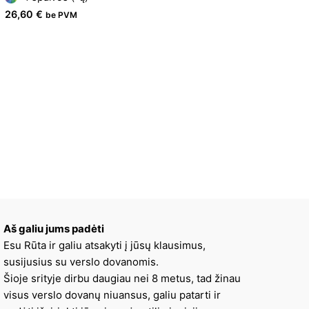
26,60
€
be PVM
Aš galiu jums padėti
Esu Rūta ir galiu atsakyti į jūsų klausimus,
susijusius su verslo dovanomis.
Šioje srityje dirbu daugiau nei 8 metus, tad žinau
visus verslo dovanų niuansus, galiu patarti ir