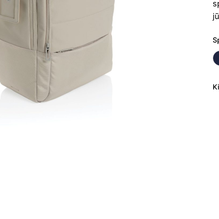
s
j
S
K
p
ki
K
n
k
A
1