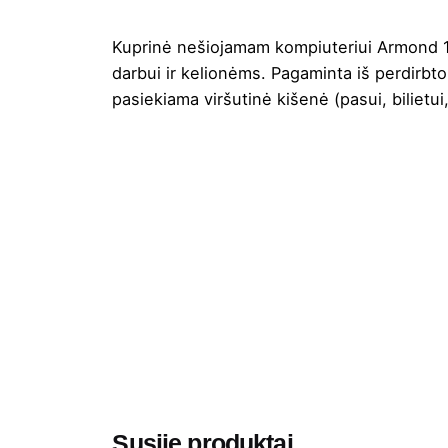
Kuprinė nešiojamam kompiuteriui Armond 15.6
darbui ir kelionėms. Pagaminta iš perdirbto
pasiekiama viršutinė kišenė (pasui, biliet
Spalva
Aukštis
Ilgis
Plotis
Medžiaga
Gramatūra / Talpa
Susiję produktai