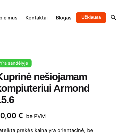
pie mus
Kontaktai
Blogas
Užklausa
Yra sandėlyje
Kuprinė nešiojamam
kompiuteriui Armond
15.6
70,00
€
be PVM
ateikta prekės kaina yra orientacinė, be