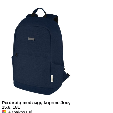
Perdirbtų medžiagų kuprinė Joey
15.6, 18L
4 spalvos (-ų)