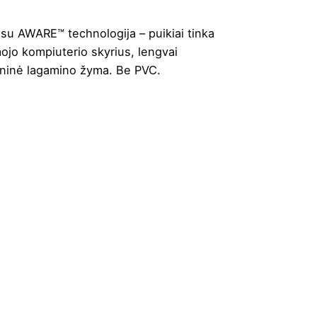
o su AWARE™ technologija – puikiai tinka
mojo kompiuterio skyrius, lengvai
šoninė lagamino žyma. Be PVC.