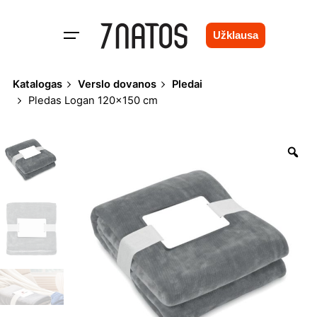
Skip
to
Užklausa
content
Katalogas
Verslo dovanos
Pledai
Pledas Logan 120×150 cm
Zo