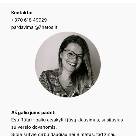
Kontaktai
+370 618 49929
pardavimai@7natos.lt
Aš galiu jums padėti
Esu Rūta ir galiu atsakyti į jūsų klausimus, susijusius
su verslo dovanomis.
Šioje srityje dirbu daugiau nei 8 metus, tad žinau