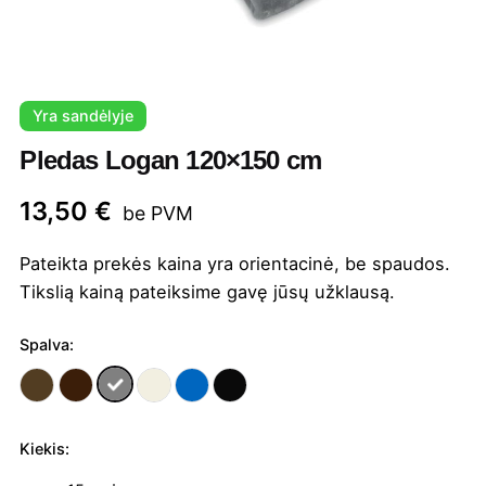
Yra sandėlyje
Pledas Logan 120×150 cm
13,50
€
be PVM
Pateikta prekės kaina yra orientacinė, be spaudos.
Tikslią kainą pateiksime gavę jūsų užklausą.
Spalva:
Kiekis:
produkto