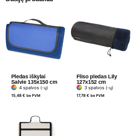
Plotis
120 cm
Ilgis
150 cm
Medžiaga
Flysas
Gramatūra /
280
Talpa
Pledas iškylai
Fliso pledas Lily
Salvie 135x150 cm
127x152 cm
4 spalvos (-ų)
3 spalvos (-ų)
15,48
€
be PVM
17,78
€
be PVM