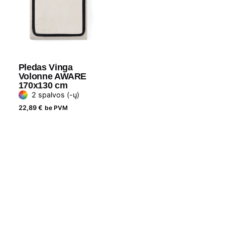
Pledas Vinga
Volonne AWARE
170x130 cm
2 spalvos (-ų)
22,89
€
be PVM