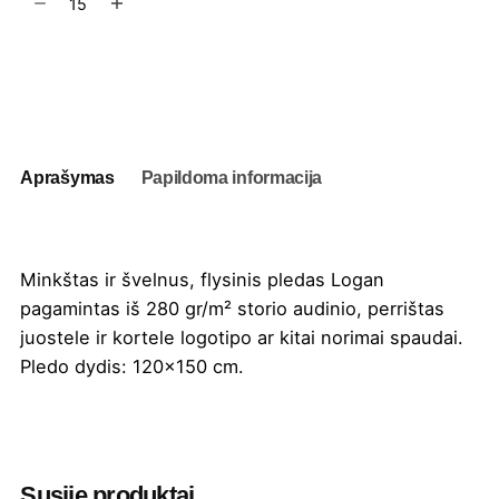
kiekis:
Pledas
Logan
Į užklausų krepšelį
120x150
cm
Aprašymas
Papildoma informacija
Minkštas ir švelnus, flysinis pledas Logan
pagamintas iš 280 gr/m² storio audinio, perrištas
juostele ir kortele logotipo ar kitai norimai spaudai.
Pledo dydis: 120×150 cm.
Spalva
Juoda
,
Mėlyna
,
Natūrali
,
Pilka
,
Šokoladinė
,
Žemės
Susiję produktai