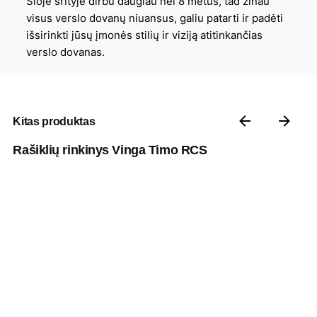
Šioje srityje dirbu daugiau nei 8 metus, tad žinau
visus verslo dovanų niuansus, galiu patarti ir padėti
išsirinkti jūsų įmonės stilių ir viziją atitinkančias
verslo dovanas.
Kitas produktas
Rašiklių rinkinys Vinga Timo RCS