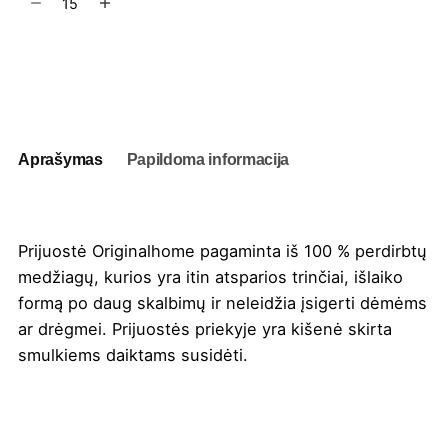
kiekis:
Prijuostė
Originalhome
Į užklausų krepšelį
Aprašymas
Papildoma informacija
Prijuostė Originalhome pagaminta iš 100 % perdirbtų
medžiagų, kurios yra itin atsparios trinčiai, išlaiko
formą po daug skalbimų ir neleidžia įsigerti dėmėms
ar drėgmei. Prijuostės priekyje yra kišenė skirta
smulkiems daiktams susidėti.
Spalva
Juoda
,
Žalia