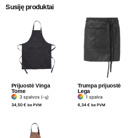
Ilgis
150 cm
Susiję produktai
Plotis
130 cm
Medžiaga
Perdirbtos medžiagos
Prekės ženklas
Avenue
Prijuostė Vinga
Trumpa prijuostė
Tome
Lega
3 spalvos (-ų)
1 spalva
34,50
€
be PVM
6,34
€
be PVM