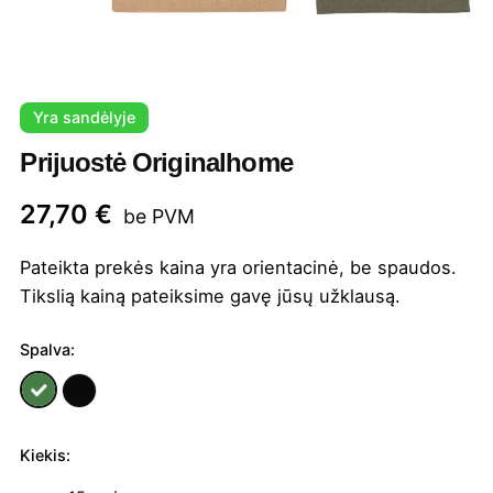
Yra sandėlyje
Prijuostė Originalhome
27,70
€
be PVM
Pateikta prekės kaina yra orientacinė, be spaudos.
Tikslią kainą pateiksime gavę jūsų užklausą.
Spalva:
Kiekis:
produkto