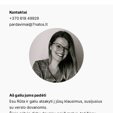
Kontaktai
+370 618 49929
pardavimai@7natos.lt
Aš galiu jums padėti
Esu Rūta ir galiu atsakyti į jūsų klausimus, susijusius
su verslo dovanomis.