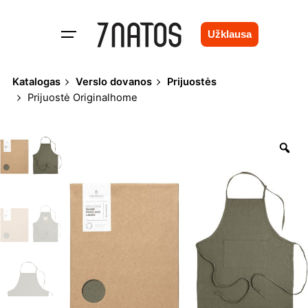
Skip
to
Užklausa
content
Katalogas
Verslo dovanos
Prijuostės
Prijuostė Originalhome
Zo