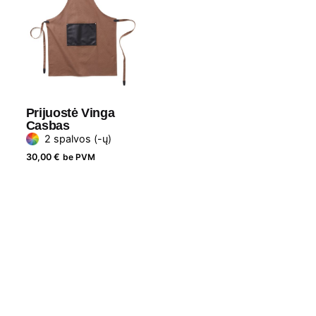
Prijuostė Vinga
Casbas
2 spalvos (-ų)
30,00
€
be PVM