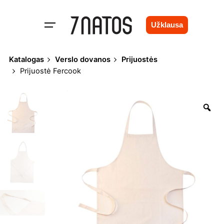
Skip
to
Užklausa
content
Katalogas
Verslo dovanos
Prijuostės
Prijuostė Fercook
Zo