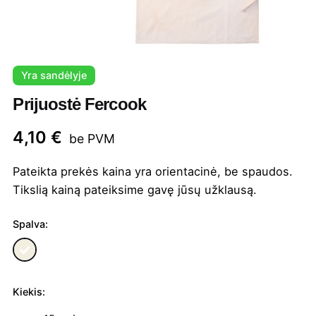
Yra sandėlyje
Prijuostė Fercook
4,10
€
be PVM
Pateikta prekės kaina yra orientacinė, be spaudos.
Tikslią kainą pateiksime gavę jūsų užklausą.
Spalva:
Kiekis:
produkto