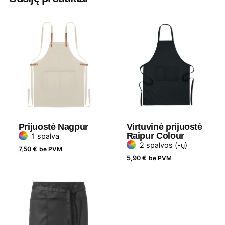
Plotis
65 cm
Medžiaga
Medvilnė
Gramatūra / Talpa
180 g/m²
Prijuostė Nagpur
Virtuvinė prijuostė
Raipur Colour
1 spalva
2 spalvos (-ų)
7,50
€
be PVM
5,90
€
be PVM