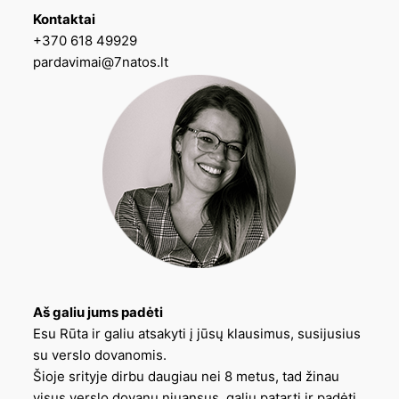
Kontaktai
+370 618 49929
pardavimai@7natos.lt
Aš galiu jums padėti
Esu Rūta ir galiu atsakyti į jūsų klausimus, susijusius
su verslo dovanomis.
Šioje srityje dirbu daugiau nei 8 metus, tad žinau
visus verslo dovanų niuansus, galiu patarti ir padėti