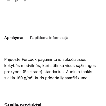
kiekis:
Prijuostė
Fercook
Į užklausų krepšelį
Aprašymas
Papildoma informacija
Prijuostė Fercook pagaminta iš aukščiausios
kokybės medvilnės, kuri atitinka visus sąžiningos
prekybos (Fairtrade) standartus. Audinio tankis
siekia 180 g/m², kuris prideda ilgaamžiškumo.
Spalva
Natūrali
Aukštis
87 cm
Susiję produktai