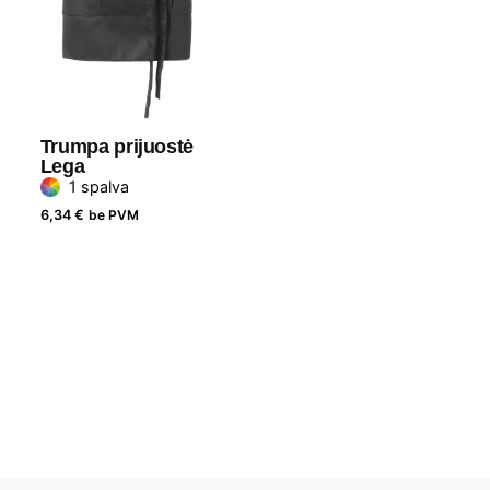
Trumpa prijuostė
Lega
1 spalva
6,34
€
be PVM