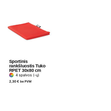
Sportinis
rankšluostis Tuko
RPET 30x80 cm
4 spalvos (-ų)
2,30
€
be PVM