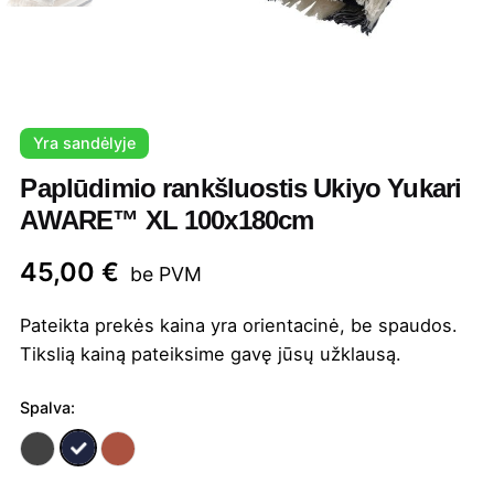
Yra sandėlyje
Paplūdimio rankšluostis Ukiyo Yukari
AWARE™ XL 100x180cm
45,00
€
be PVM
Pateikta prekės kaina yra orientacinė, be spaudos.
Tikslią kainą pateiksime gavę jūsų užklausą.
Spalva: