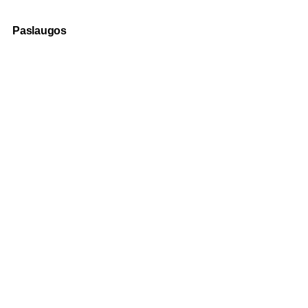
Paslaugos
Fotografija
Verslo dovanos
Spauda
Apranga verslui
Apie mus