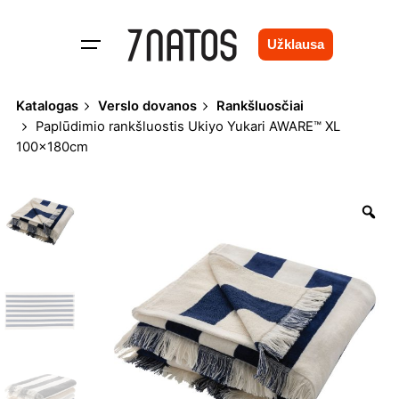
Skip
to
Užklausa
content
Katalogas
Verslo dovanos
Rankšluosčiai
Paplūdimio rankšluostis Ukiyo Yukari AWARE™ XL
100x180cm
Zo