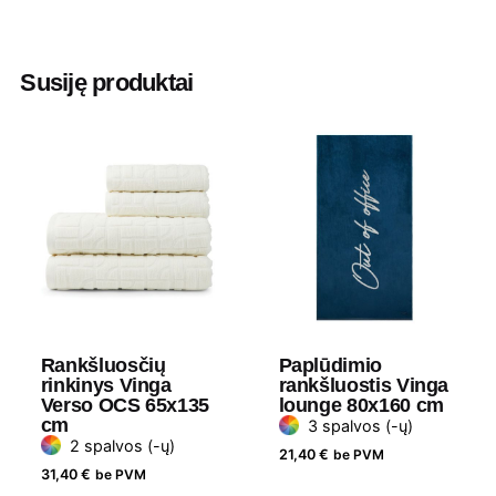
Spalva
Ruda
,
Tamsiai mėlyna
,
Tamsiai
pilka
Susiję produktai
Aukštis
1 cm
Ilgis
180 cm
Plotis
100 cm
Medžiaga
Perdirbta medvilnė
Gramatūra /
500 g/m2
Talpa
Rankšluosčių
Paplūdimio
rinkinys Vinga
rankšluostis Vinga
Verso OCS 65x135
lounge 80x160 cm
cm
3 spalvos (-ų)
2 spalvos (-ų)
21,40
€
be PVM
31,40
€
be PVM