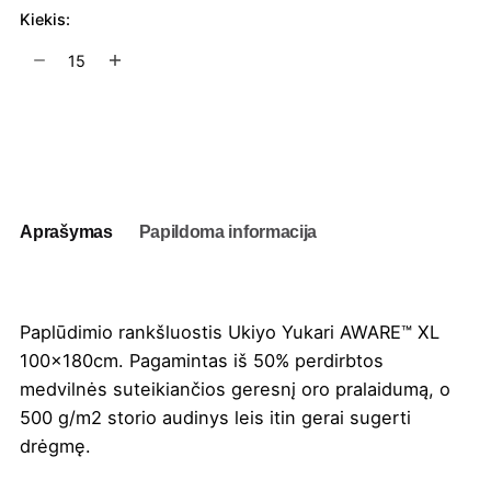
Kiekis:
produkto
kiekis:
Paplūdimio
rankšluostis
Į užklausų krepšelį
Ukiyo
Yukari
AWARE™
XL
Aprašymas
Papildoma informacija
100x180cm
Paplūdimio rankšluostis Ukiyo Yukari AWARE™ XL
100x180cm. Pagamintas iš 50% perdirbtos
medvilnės suteikiančios geresnį oro pralaidumą, o
500 g/m2 storio audinys leis itin gerai sugerti
drėgmę.