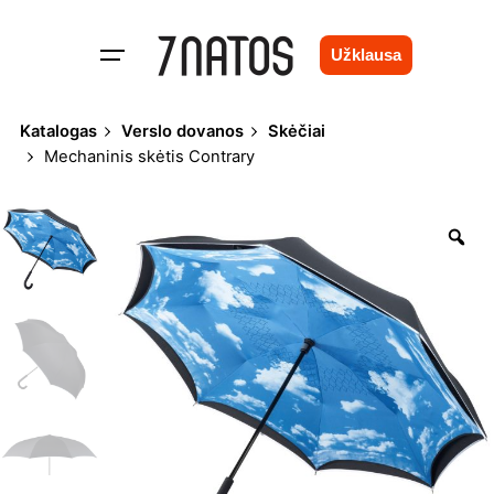
Skip
to
Užklausa
content
Katalogas
Verslo dovanos
Skėčiai
Mechaninis skėtis Contrary
Zo