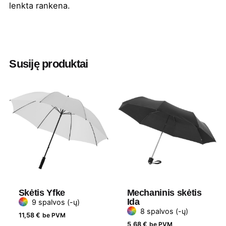
lenkta rankena.
Spalva
Žydra
Ilgis
78 cm
Susiję produktai
Diametras
109 cm
Medžiaga
100% poliesteris ir plastikas
Skėtis Yfke
Mechaninis skėtis
Ida
9 spalvos (-ų)
8 spalvos (-ų)
11,58
€
be PVM
5,68
€
be PVM