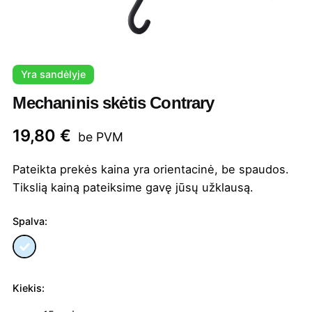
Yra sandėlyje
Mechaninis skėtis Contrary
19,80
€
be PVM
Pateikta prekės kaina yra orientacinė, be spaudos.
Tikslią kainą pateiksime gavę jūsų užklausą.
Spalva:
Kiekis:
produkto