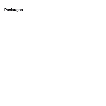
Paslaugos
Fotografija
Verslo dovanos
Spauda
Apranga verslui
Apie mus