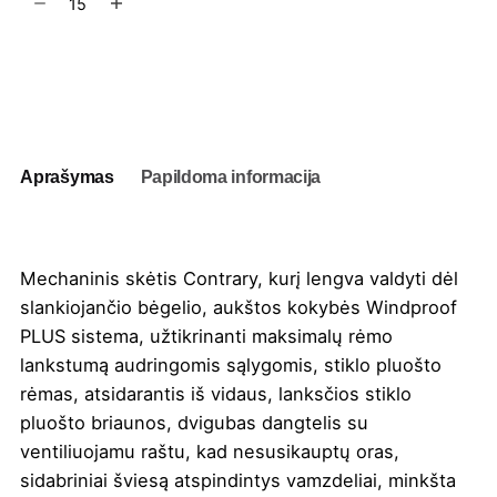
kiekis:
Mechaninis
skėtis
Į užklausų krepšelį
Contrary
Aprašymas
Papildoma informacija
Mechaninis skėtis Contrary, kurį lengva valdyti dėl
slankiojančio bėgelio, aukštos kokybės Windproof
PLUS sistema, užtikrinanti maksimalų rėmo
lankstumą audringomis sąlygomis, stiklo pluošto
rėmas, atsidarantis iš vidaus, lanksčios stiklo
pluošto briaunos, dvigubas dangtelis su
ventiliuojamu raštu, kad nesusikauptų oras,
sidabriniai šviesą atspindintys vamzdeliai, minkšta