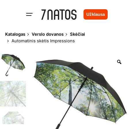
Skip
to
Užklausa
content
Katalogas
Verslo dovanos
Skėčiai
Automatinis skėtis Impressions
Zo