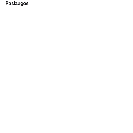
Paslaugos
Fotografija
Verslo dovanos
Spauda
Apranga verslui
Apie mus