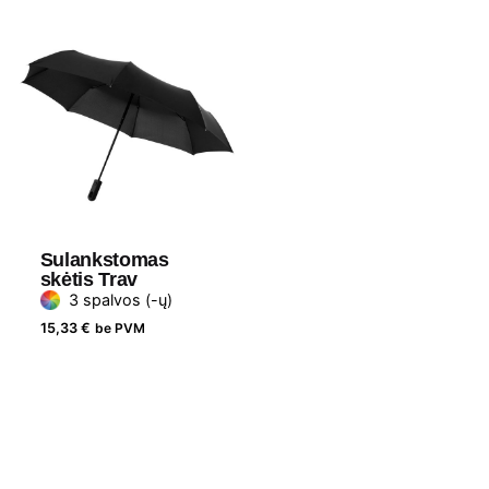
Sulankstomas
skėtis Trav
3 spalvos (-ų)
15,33
€
be PVM