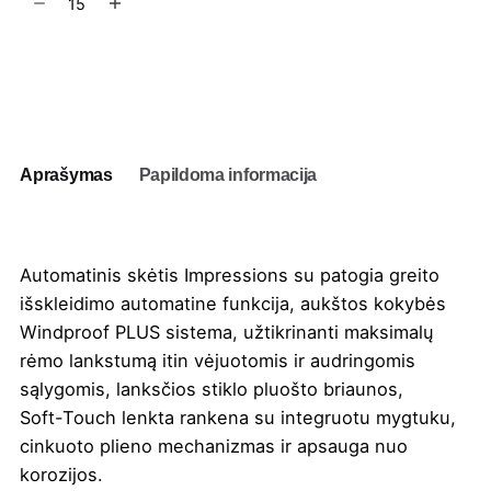
kiekis:
Automatinis
skėtis
Į užklausų krepšelį
Impressions
Aprašymas
Papildoma informacija
Automatinis skėtis Impressions su patogia greito
išskleidimo automatine funkcija, aukštos kokybės
Windproof PLUS sistema, užtikrinanti maksimalų
rėmo lankstumą itin vėjuotomis ir audringomis
sąlygomis, lanksčios stiklo pluošto briaunos,
Soft-Touch lenkta rankena su integruotu mygtuku,
cinkuoto plieno mechanizmas ir apsauga nuo
korozijos.