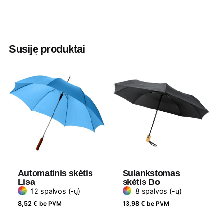
Spalva
French mėlyna
,
Laimo žalia
,
Mėlyna
,
Raudona
,
Smaragdinė
,
Smėlinė
,
Vandenyno mėlyna
,
Žydra
Susiję produktai
Ilgis
87 cm
Diametras
105 cm
Medžiaga
100% poliesteris ir plastikas
Automatinis skėtis
Sulankstomas
Lisa
skėtis Bo
12 spalvos (-ų)
8 spalvos (-ų)
8,52
€
be PVM
13,98
€
be PVM