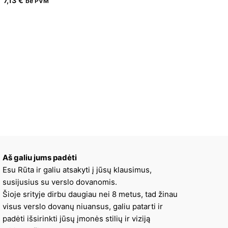
7,13
€
be PVM
Aš galiu jums padėti
Esu Rūta ir galiu atsakyti į jūsų klausimus,
susijusius su verslo dovanomis.
Šioje srityje dirbu daugiau nei 8 metus, tad žinau
visus verslo dovanų niuansus, galiu patarti ir
padėti išsirinkti jūsų įmonės stilių ir viziją