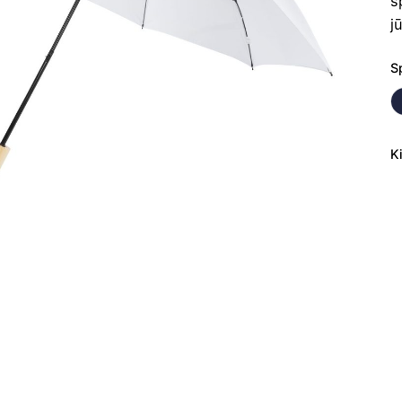
s
j
S
K
p
ki
S
sk
Bi
2