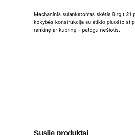
Mechaninis sulankstomas skėtis Birgit 21 p
kokybės konstrukcija su stiklo pluošto stip
rankinę ar kuprinę – patogu nešiotis.
Spalva
Balta
,
Juo
Aukštis
32
Ilgis
31
Plotis
29
Medžiaga
Recycled 
Prekės ženklas
Avenue
Susiję produktai