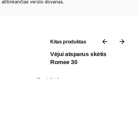
atitinkančias verslo dovanas.
Kitas produktas
Vėjui atsparus skėtis
Romee 30
Kontaktai
P. Vileišio g. 17A, 10306 III aukštas,
Vilnius, Lietuva
Darbo laikas: I-V 8:30 – 17:00
Telefonas: +370 618 49 929