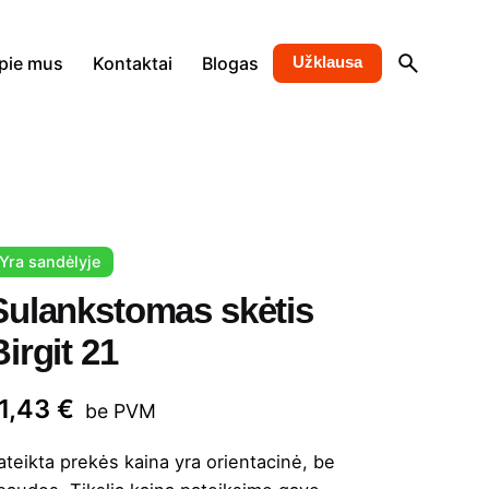
pie mus
Kontaktai
Blogas
Užklausa
Yra sandėlyje
Sulankstomas skėtis
Birgit 21
11,43
€
be PVM
ateikta prekės kaina yra orientacinė, be