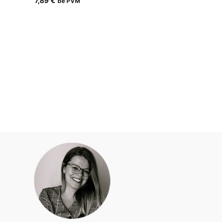
7,89
€
be PVM