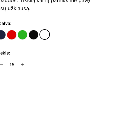
paudos. Tikslią kainą pateiksime gavę
ūsų užklausą.
palva:
iekis:
rodukto
ekis:
ulankstomas
ėtis
Į užklausų krepšelį
rgit
1