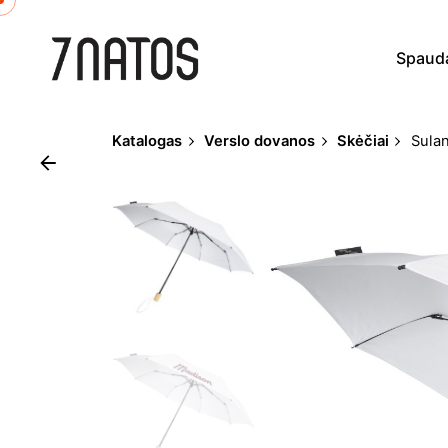
Skip
to
Spaud
content
Katalogas
Verslo dovanos
Skėčiai
Sulan