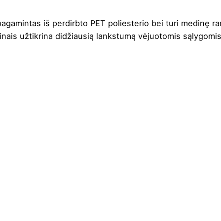
agamintas iš perdirbto PET poliesterio bei turi medinę ra
inais užtikrina didžiausią lankstumą vėjuotomis sąlygomis. 
da
,
Laimo žalia
,
Raudona
,
Tamsiai mėlyna
PET pongee polyester