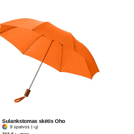
Sulankstomas skėtis Oho
9 spalvos (-ų)