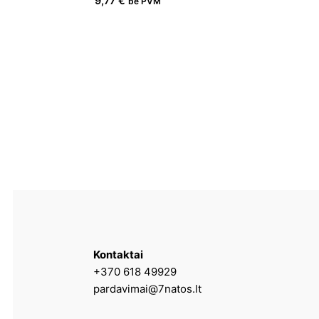
9,77
€
be PVM
Kontaktai
+370 618 49929
pardavimai@7natos.lt