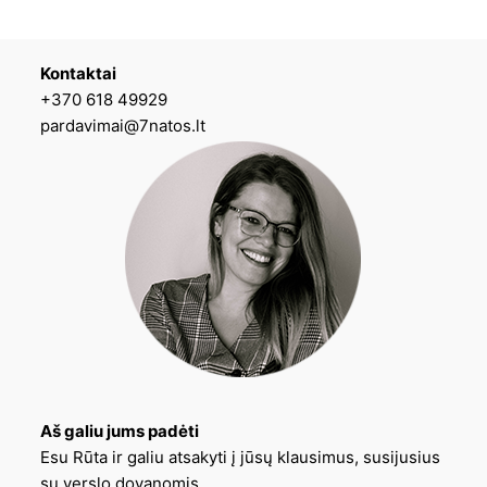
Kontaktai
+370 618 49929
pardavimai@7natos.lt
Aš galiu jums padėti
Esu Rūta ir galiu atsakyti į jūsų klausimus, susijusius
su verslo dovanomis.