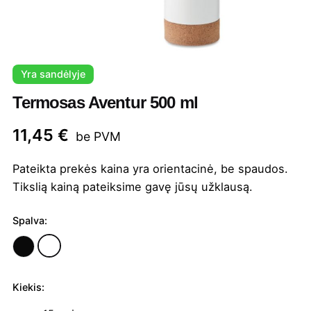
Yra sandėlyje
Termosas Aventur 500 ml
11,45
€
be PVM
Pateikta prekės kaina yra orientacinė, be spaudos.
Tikslią kainą pateiksime gavę jūsų užklausą.
Spalva:
Kiekis:
produkto