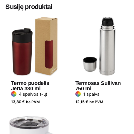
Aukštis
25 cm
Susiję produktai
Diametras
6.5 cm
Medžiaga
90% perdirbtas ir 10% nerūdijantis
plienas
Gramatūra /
500 ml
Talpa
Termo puodelis
Termosas Sullivan
Jetta 330 ml
750 ml
4 spalvos (-ų)
1 spalva
13,80
€
be PVM
12,15
€
be PVM