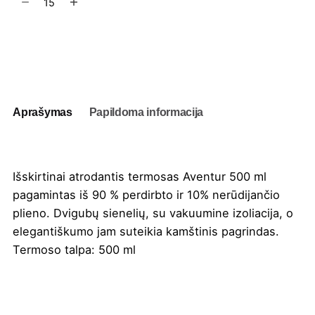
kiekis:
Termosas
Aventur
Į užklausų krepšelį
500
ml
Aprašymas
Papildoma informacija
Išskirtinai atrodantis termosas Aventur 500 ml
pagamintas iš 90 % perdirbto ir 10% nerūdijančio
plieno. Dvigubų sienelių, su vakuumine izoliacija, o
elegantiškumo jam suteikia kamštinis pagrindas.
Termoso talpa: 500 ml
Spalva
Balta
,
Juoda