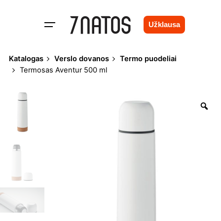
Skip
to
Užklausa
content
Katalogas
Verslo dovanos
Termo puodeliai
Termosas Aventur 500 ml
Zo