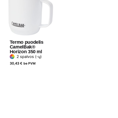
Termo puodelis
CamelBak®
Horizon 350 ml
2 spalvos (-ų)
30,43
€
be PVM