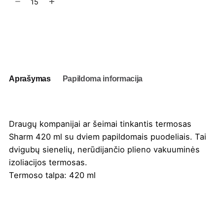
kiekis:
Termosas
Sharm
Į užklausų krepšelį
420
ml
Aprašymas
Papildoma informacija
Draugų kompanijai ar šeimai tinkantis termosas
Sharm 420 ml su dviem papildomais puodeliais. Tai
dvigubų sienelių, nerūdijančio plieno vakuuminės
izoliacijos termosas.
Termoso talpa: 420 ml
Spalva
Juoda