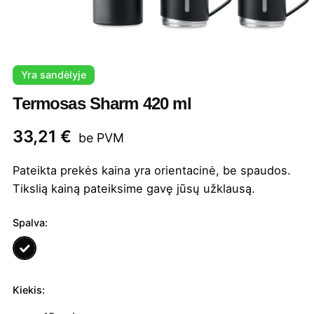
Yra sandėlyje
Termosas Sharm 420 ml
33,21
€
be PVM
Pateikta prekės kaina yra orientacinė, be spaudos.
Tikslią kainą pateiksime gavę jūsų užklausą.
Spalva:
Kiekis:
produkto