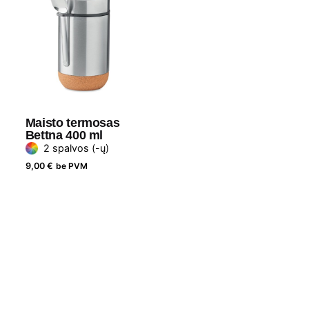
Maisto termosas
Bettna 400 ml
2 spalvos (-ų)
9,00
€
be PVM