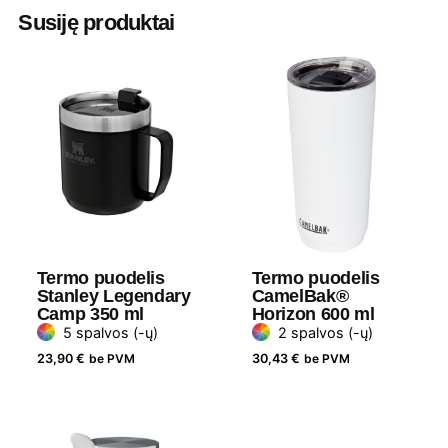
Aukštis
22.5 cm
Susiję produktai
Diametras
6 cm
Medžiaga
Nerūdijančio plieno vakuuminė
izoliacija
Gramatūra /
420 ml
Talpa
Termo puodelis
Termo puodelis
Stanley Legendary
CamelBak®
Camp 350 ml
Horizon 600 ml
5 spalvos (-ų)
2 spalvos (-ų)
23,90
€
be PVM
30,43
€
be PVM