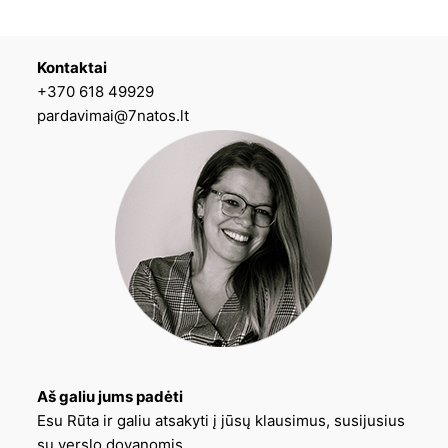
Kontaktai
+370 618 49929
pardavimai@7natos.lt
Aš galiu jums padėti
Esu Rūta ir galiu atsakyti į jūsų klausimus, susijusius
su verslo dovanomis.