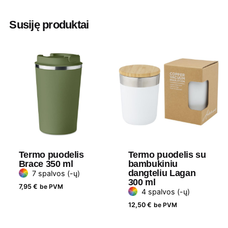
Aukštis
23 cm
Susiję produktai
Diametras
6 cm
Medžiaga
Nerūdijantis plienas
Gramatūra / Talpa
500 ml
Termo puodelis
Termo puodelis su
Brace 350 ml
bambukiniu
dangteliu Lagan
7 spalvos (-ų)
300 ml
7,95
€
be PVM
4 spalvos (-ų)
12,50
€
be PVM