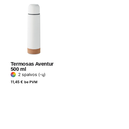
Termosas Aventur
500 ml
2 spalvos (-ų)
11,45
€
be PVM