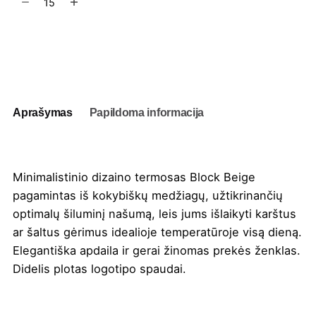
kiekis:
Termosas
Block
Į užklausų krepšelį
Beige
500
ml
Aprašymas
Papildoma informacija
Minimalistinio dizaino termosas Block Beige
pagamintas iš kokybiškų medžiagų, užtikrinančių
optimalų šiluminį našumą, leis jums išlaikyti karštus
ar šaltus gėrimus idealioje temperatūroje visą dieną.
Elegantiška apdaila ir gerai žinomas prekės ženklas.
Didelis plotas logotipo
spaudai
.
Spalva
Natūrali
,
Tamsiai mėlyna