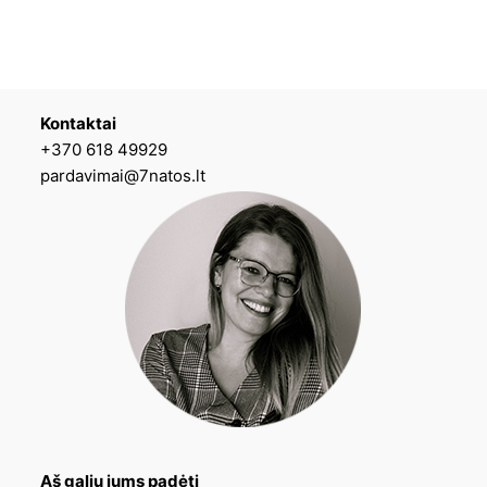
Kontaktai
+370 618 49929
pardavimai@7natos.lt
Aš galiu jums padėti