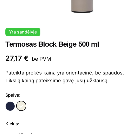
Yra sandėlyje
Termosas Block Beige 500 ml
27,17
€
be PVM
Pateikta prekės kaina yra orientacinė, be spaudos.
Tikslią kainą pateiksime gavę jūsų užklausą.
Spalva:
Kiekis:
produkto