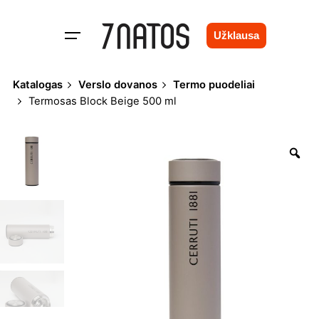
Skip
to
Užklausa
content
Katalogas
Verslo dovanos
Termo puodeliai
Termosas Block Beige 500 ml
Zo