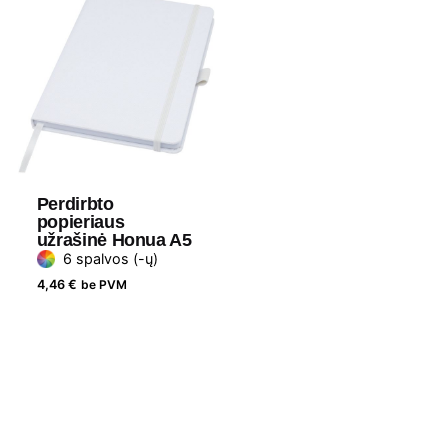
Perdirbto
popieriaus
užrašinė Honua A5
6 spalvos (-ų)
4,46
€
be PVM