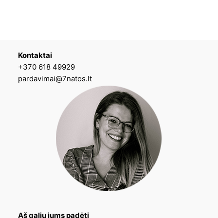
Kontaktai
+370 618 49929
pardavimai@7natos.lt
Aš galiu jums padėti