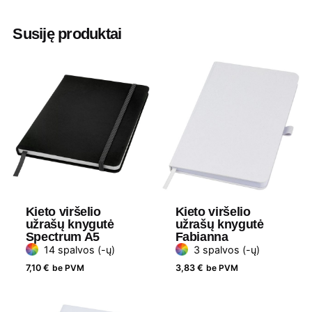
Aukštis
1 cm
Susiję produktai
Ilgis
12 cm
Plotis
16 cm
Medžiaga
Perdirbtas popierius
Gramatūra / Talpa
50 lapelių
Kieto viršelio
Kieto viršelio
užrašų knygutė
užrašų knygutė
Spectrum A5
Fabianna
14 spalvos (-ų)
3 spalvos (-ų)
7,10
€
be PVM
3,83
€
be PVM