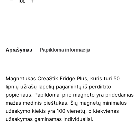
kiekis:
Magnetukas
CreaStik
Į užklausų krepšelį
Fridge
Plus
Aprašymas
Papildoma informacija
Magnetukas CreaStik Fridge Plus, kuris turi 50
lipnių užrašų lapelių pagamintų iš perdirbto
popieriaus. Papildomai prie magneto yra pridedamas
mažas medinis pieštukas. Šių magnetų minimalus
užsakymo kiekis yra 100 vienetų, o kiekvienas
užsakymas gaminamas individualiai.
Spalva
Balta