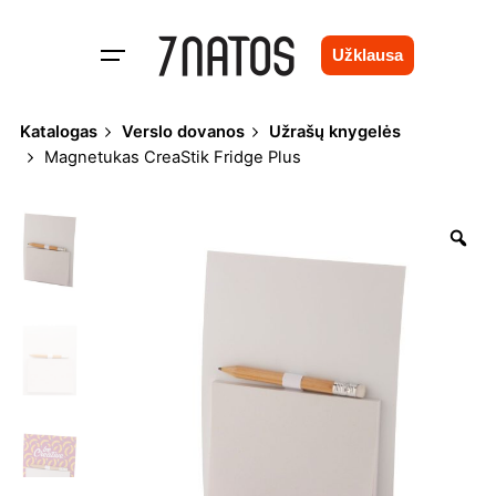
Skip
to
Užklausa
content
Katalogas
Verslo dovanos
Užrašų knygelės
Magnetukas CreaStik Fridge Plus
Zo