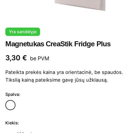
Yra sandėlyje
Magnetukas CreaStik Fridge Plus
3,30
€
be PVM
Pateikta prekės kaina yra orientacinė, be spaudos.
Tikslią kainą pateiksime gavę jūsų užklausą.
Spalva:
Kiekis:
produkto