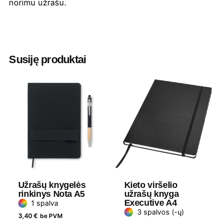
norimu užrašu.
Spalva
Balta
,
Juoda
,
Oranžinė
,
Raudona
,
Salotinė
,
Tamsiai mėlyna
Susiję produktai
Aukštis
25
Ilgis
36
Plotis
31
Medžiaga
Perdirbtas PET plastikas
Prekės
Avenue
ženklas
Užrašų knygelės
Kieto viršelio
rinkinys Nota A5
užrašų knyga
Executive A4
1 spalva
3 spalvos (-ų)
3,40
€
be PVM