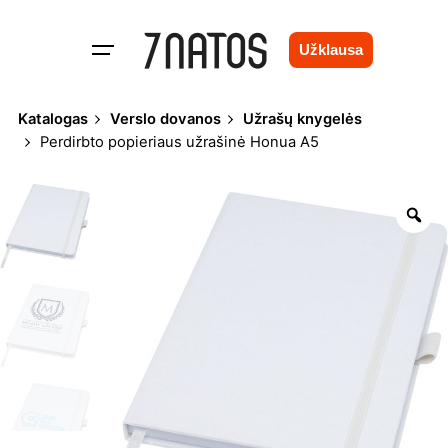
Skip
to
Užklausa
content
Katalogas
Verslo dovanos
Užrašų knygelės
Perdirbto popieriaus užrašinė Honua A5
Zo