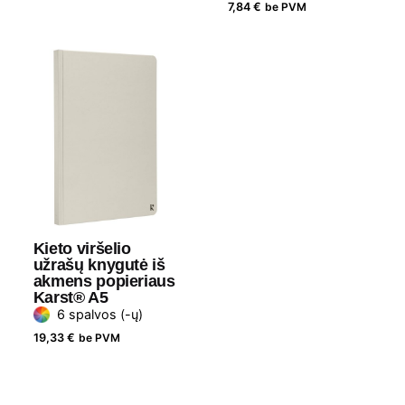
7,84
€
be PVM
Kieto viršelio
užrašų knygutė iš
akmens popieriaus
Karst® A5
6 spalvos (-ų)
19,33
€
be PVM