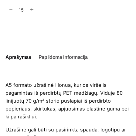
produkto
kiekis:
Perdirbto
popieriaus
Į užklausų krepšelį
užrašinė
Honua
A5
Aprašymas
Papildoma informacija
A5 formato užrašinė Honua, kurios viršelis
pagamintas iš perdirbtų PET medžiagų. Viduje 80
linijuotų 70 g/m² storio puslapiai iš perdirbto
popieriaus, skirtukas, apjuosimas elastine guma bei
kilpa rašikliui.
Užrašinė gali būti su pasirinkta
spauda
: logotipu ar