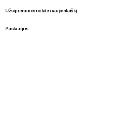
Užsiprenumeruokite naujienlaiškį
Paslaugos
Fotografija
Verslo dovanos
Spauda
Apranga verslui
Apie mus