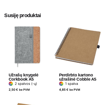
Spalva
Pilka
,
Ruda
,
Tamsiai pilka
Aukštis
13 cm
Susiję produktai
Plotis
9 cm
Medžiaga
70 % perdirbtas popierius ir 30 % PU
Užrašų knygelė
Perdirbto kartono
Corkbook A5
užrašinė Cobble A5
2 spalvos (-ų)
1 spalva
2,50
€
be PVM
4,85
€
be PVM