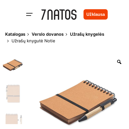
Skip
to
Užklausa
content
Katalogas
Verslo dovanos
Užrašų knygelės
Užrašų knygutė Notie
Zo