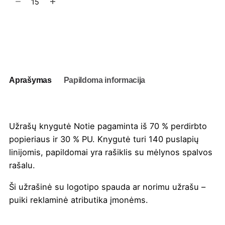
kiekis:
Užrašų
knygutė
Į užklausų krepšelį
Notie
Aprašymas
Papildoma informacija
Užrašų knygutė Notie pagaminta iš 70 % perdirbto
popieriaus ir 30 % PU. Knygutė turi 140 puslapių
linijomis, papildomai yra rašiklis su mėlynos spalvos
rašalu.
Ši užrašinė su
logotipo spauda
ar norimu užrašu –
puiki reklaminė atributika įmonėms.