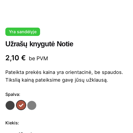
Yra sandėlyje
Užrašų knygutė Notie
2,10
€
be PVM
Pateikta prekės kaina yra orientacinė, be spaudos.
Tikslią kainą pateiksime gavę jūsų užklausą.
Spalva:
Kiekis:
produkto