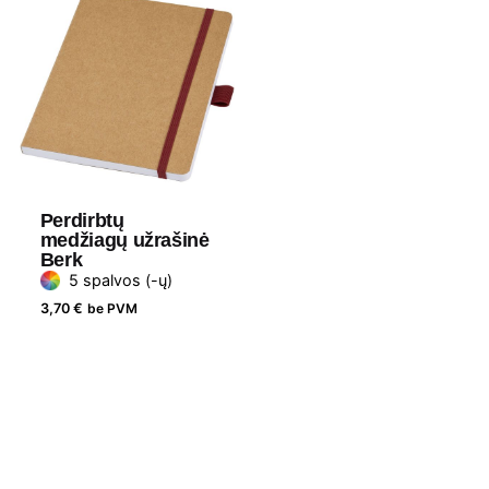
Perdirbtų
medžiagų užrašinė
Berk
5 spalvos (-ų)
3,70
€
be PVM