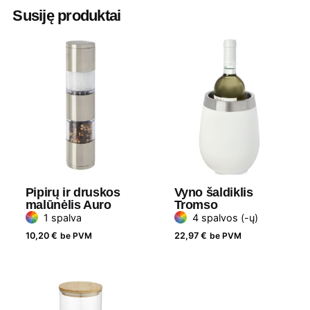
Aukštis
19.5 cm
Susiję produktai
Diametras
4.5 cm
Medžiaga
Nerūdijantis plienas ir bambukas
Pipirų ir druskos
Vyno šaldiklis
malūnėlis Auro
Tromso
1 spalva
4 spalvos (-ų)
10,20
€
be PVM
22,97
€
be PVM