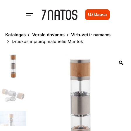
Skip
to
Užklausa
content
Katalogas
Verslo dovanos
Virtuvei ir namams
Druskos ir pipirų malūnėlis Muntok
Zo