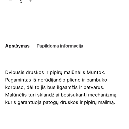
kiekis:
Druskos
ir
Į užklausų krepšelį
pipirų
malūnėlis
Muntok
Aprašymas
Papildoma informacija
Dvipusis druskos ir pipirų malūnėlis Muntok.
Pagamintas iš nerūdijančio plieno ir bambuko
korpuso, dėl to jis bus ilgaamžis ir patvarus.
Malūnėlis turi sklandžiai besisukantį mechanizmą,
kuris garantuoja patogų druskos ir pipirų malimą.
Spalva
Natūrali