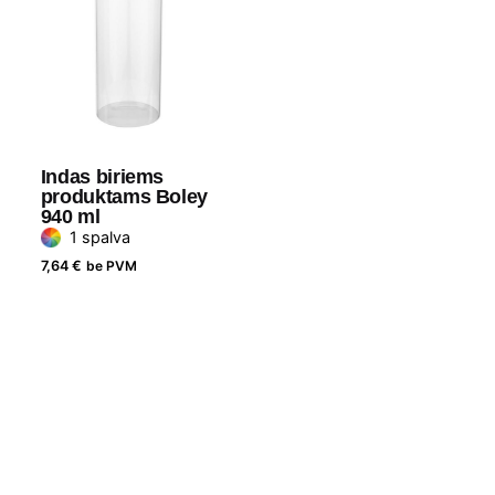
Indas biriems
produktams Boley
940 ml
1 spalva
7,64
€
be PVM