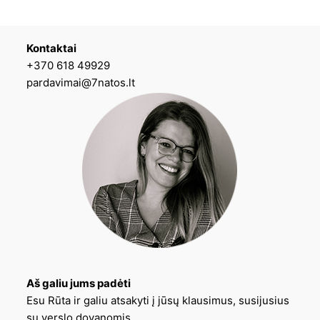
Kontaktai
+370 618 49929
pardavimai@7natos.lt
Aš galiu jums padėti
Esu Rūta ir galiu atsakyti į jūsų klausimus, susijusius
su verslo dovanomis.