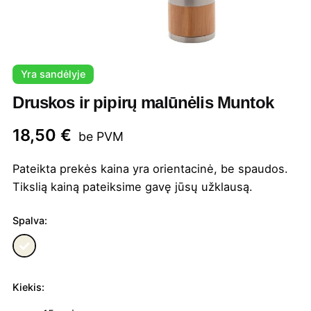
Yra sandėlyje
Druskos ir pipirų malūnėlis Muntok
18,50
€
be PVM
Pateikta prekės kaina yra orientacinė, be spaudos.
Tikslią kainą pateiksime gavę jūsų užklausą.
Spalva:
Kiekis:
produkto