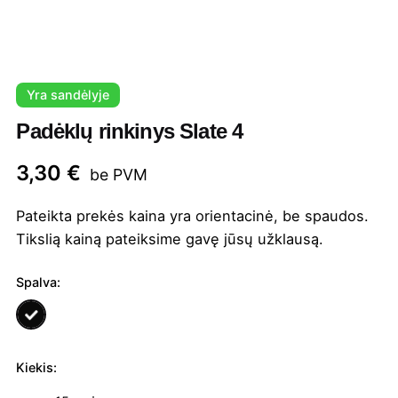
Yra sandėlyje
Padėklų rinkinys Slate 4
3,30
€
be PVM
Pateikta prekės kaina yra orientacinė, be spaudos.
Tikslią kainą pateiksime gavę jūsų užklausą.
Spalva:
Kiekis:
produkto