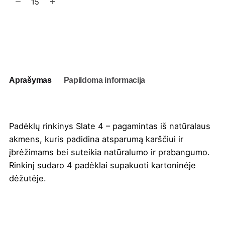
kiekis:
Padėklų
rinkinys
Į užklausų krepšelį
Slate
4
Aprašymas
Papildoma informacija
Padėklų rinkinys Slate 4 – pagamintas iš natūralaus
akmens, kuris padidina atsparumą karščiui ir
įbrėžimams bei suteikia natūralumo ir prabangumo.
Rinkinį sudaro 4 padėklai supakuoti kartoninėje
dėžutėje.
Spalva
Juoda