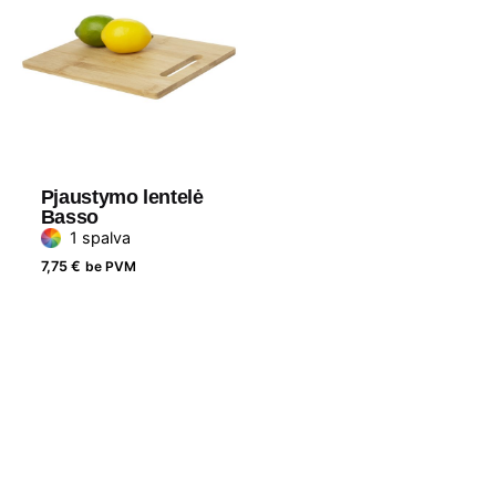
Pjaustymo lentelė
Basso
1 spalva
7,75
€
be PVM