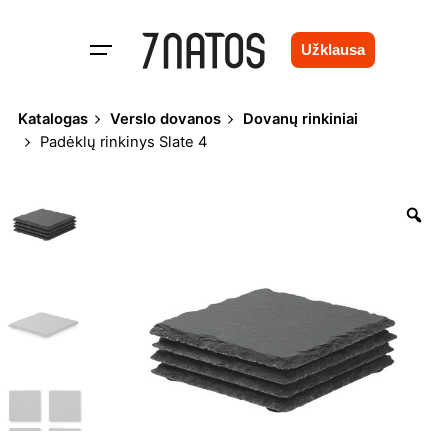
Skip
to
Užklausa
content
Katalogas
Verslo dovanos
Dovanų rinkiniai
Padėklų rinkinys Slate 4
Zo