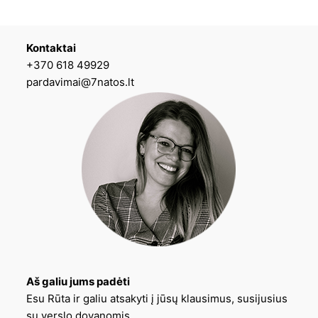
Kontaktai
+370 618 49929
pardavimai@7natos.lt
Aš galiu jums padėti
Esu Rūta ir galiu atsakyti į jūsų klausimus, susijusius
su verslo dovanomis.