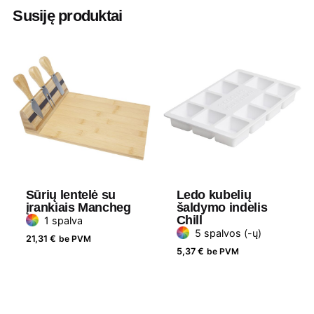
Aukštis
0.3 cm
Susiję produktai
Ilgis
10 cm
Plotis
10 cm
Medžiaga
Natūralus akmuo
Gramatūra / Talpa
4 padėklai
Sūrių lentelė su
Ledo kubelių
įrankiais Mancheg
šaldymo indelis
Chill
1 spalva
5 spalvos (-ų)
21,31
€
be PVM
5,37
€
be PVM