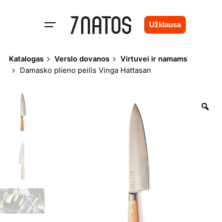
Skip
to
Užklausa
content
Katalogas
Verslo dovanos
Virtuvei ir namams
Damasko plieno peilis Vinga Hattasan
Zo