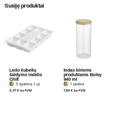
Aukštis
1 cm
Susiję produktai
Ilgis
31 cm
Plotis
1 cm
Medžiaga
Nerūdijantis plienas
Ledo kubelių
Indas biriems
šaldymo indelis
produktams Boley
Chill
940 ml
5 spalvos (-ų)
1 spalva
5,37
€
be PVM
7,64
€
be PVM