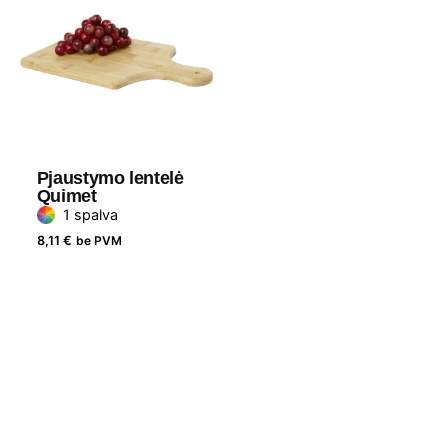
Pjaustymo lentelė
Quimet
1 spalva
8,11
€
be PVM