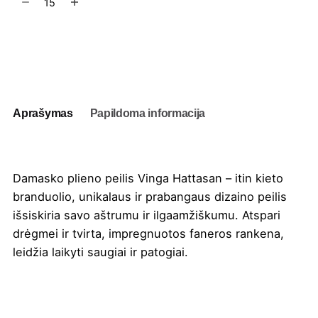
kiekis:
Damasko
plieno
Į užklausų krepšelį
peilis
Vinga
Hattasan
Aprašymas
Papildoma informacija
Damasko plieno peilis Vinga Hattasan – itin kieto
branduolio, unikalaus ir prabangaus dizaino peilis
išsiskiria savo aštrumu ir ilgaamžiškumu. Atspari
drėgmei ir tvirta, impregnuotos faneros rankena,
leidžia laikyti saugiai ir patogiai.
Spalva
Sidabrinė