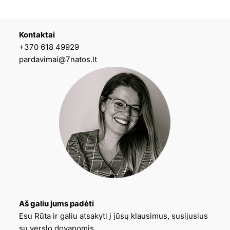
Kontaktai
+370 618 49929
pardavimai@7natos.lt
Aš galiu jums padėti
Esu Rūta ir galiu atsakyti į jūsų klausimus, susijusius
su verslo dovanomis.