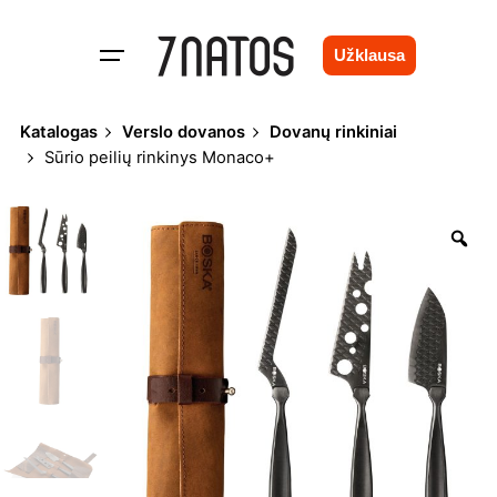
Skip
to
Užklausa
content
Katalogas
Verslo dovanos
Dovanų rinkiniai
Sūrio peilių rinkinys Monaco+
Zo