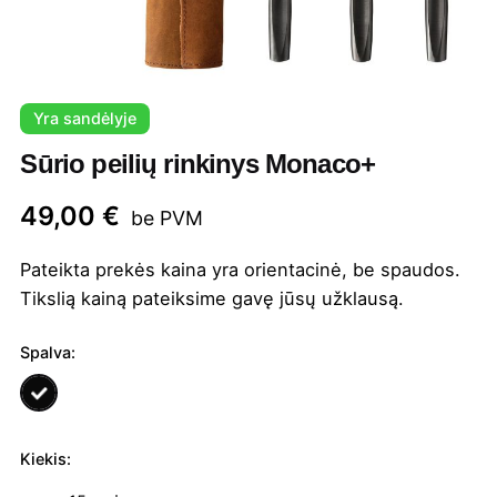
Yra sandėlyje
Sūrio peilių rinkinys Monaco+
49,00
€
be PVM
Pateikta prekės kaina yra orientacinė, be spaudos.
Tikslią kainą pateiksime gavę jūsų užklausą.
Spalva:
Kiekis:
produkto