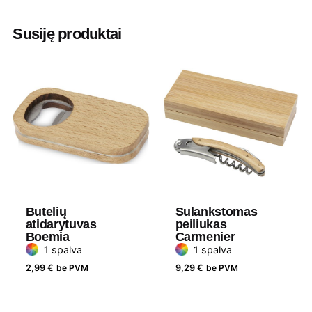
Aukštis
4.8 cm
Susiję produktai
Ilgis
28.1 cm
Plotis
21.4 cm
Medžiaga
Nerūdijantis plienas
Butelių
Sulankstomas
atidarytuvas
peiliukas
Boemia
Carmenier
1 spalva
1 spalva
2,99
€
be PVM
9,29
€
be PVM