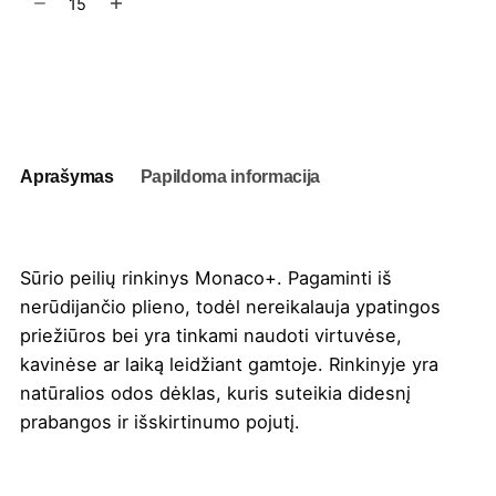
kiekis:
Sūrio
peilių
Į užklausų krepšelį
rinkinys
Monaco+
Aprašymas
Papildoma informacija
Sūrio peilių rinkinys Monaco+. Pagaminti iš
nerūdijančio plieno, todėl nereikalauja ypatingos
priežiūros bei yra tinkami naudoti virtuvėse,
kavinėse ar laiką leidžiant gamtoje. Rinkinyje yra
natūralios odos dėklas, kuris suteikia didesnį
prabangos ir išskirtinumo pojutį.
Spalva
Juoda