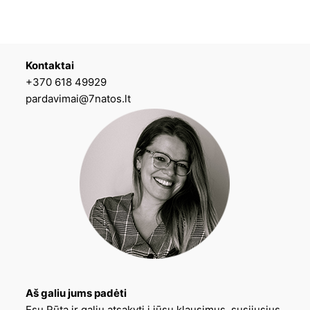
Kontaktai
+370 618 49929
pardavimai@7natos.lt
Aš galiu jums padėti
Esu Rūta ir galiu atsakyti į jūsų klausimus, susijusius