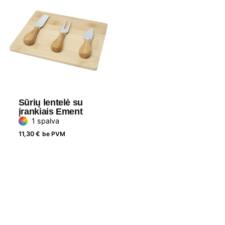
Sūrių lentelė su
įrankiais Ement
1 spalva
11,30
€
be PVM