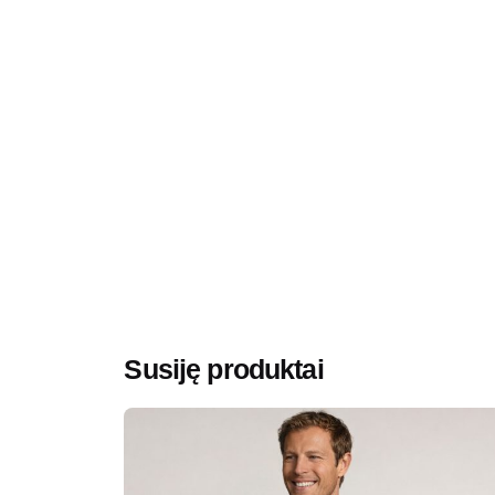
Minimalus užsakomas kiekis
15
Medžiaga
63
Gramatūra / Talpa
36
Prekės ženklas
Da
Lytis
Vy
Susiję produktai