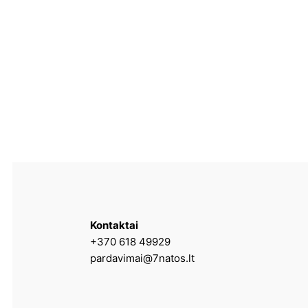
Kontaktai
+370 618 49929
pardavimai@7natos.lt