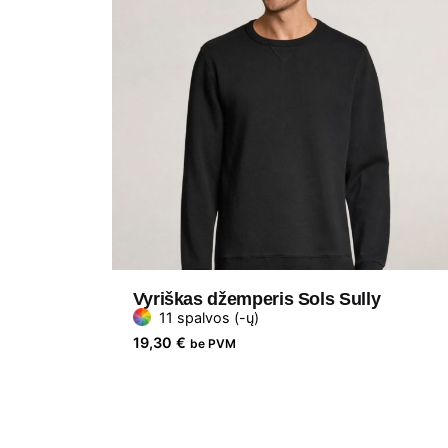
Vyriškas džemperis Sols Sully
11 spalvos (-ų)
19,30
€
be PVM