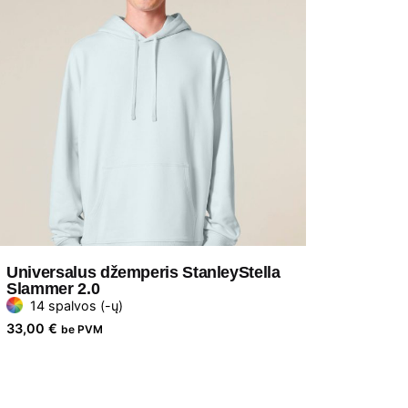
Universalus džemperis StanleyStella
Slammer 2.0
14 spalvos (-ų)
33,00
€
be PVM