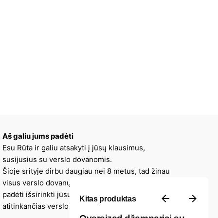
Aš galiu jums padėti
Esu Rūta ir galiu atsakyti į jūsų klausimus,
susijusius su verslo dovanomis.
Šioje srityje dirbu daugiau nei 8 metus, tad žinau
visus verslo dovanų niuansus, galiu patarti ir
padėti išsirinkti jūsų įmonės stilių ir viziją
Kitas produktas
atitinkančias verslo dovanas.