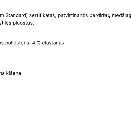
Standard) sertifikatas, patvirtinantis perdirbtų medžiag
stilės pluoštus.
s poliesteris, 4 % elastanas
ma kišene
oda
,
Kreminė
,
Tamsiai mėlyna
,
Žydra