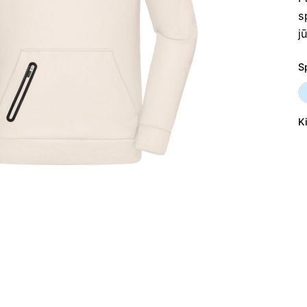
s
j
S
K
p
ki
Vy
d
s
g
D
8