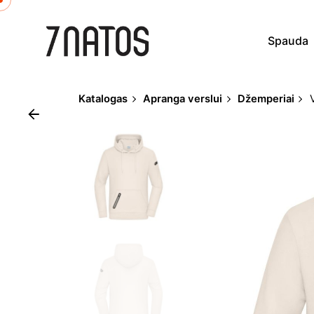
Skip
to
Spauda
content
Katalogas
Apranga verslui
Džemperiai