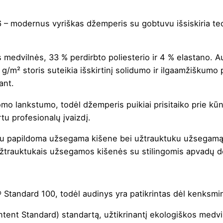
 – modernus vyriškas džemperis su gobtuvu išsiskiria tec
medvilnės, 33 % perdirbto poliesterio ir 4 % elastano. A
 g/m² storis suteikia išskirtinį solidumo ir ilgaamžiškumo 
ant.
omo lankstumo, todėl džemperis puikiai prisitaiko prie kū
rtu profesionalų įvaizdį.
ę su papildoma užsegama kišene bei užtrauktuku užsegamą
užtrauktukais užsegamos kišenės su stilingomis apvadų det
 Standard 100, todėl audinys yra patikrintas dėl kenksmi
ntent Standard) standartą, užtikrinantį ekologiškos med