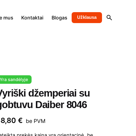
e mus
Kontaktai
Blogas
Užklausa
Yra sandėlyje
Vyriški džemperiai su
gobtuvu Daiber 8046
58,80
€
be PVM
ateikta prekės kaina yra orientacinė, be