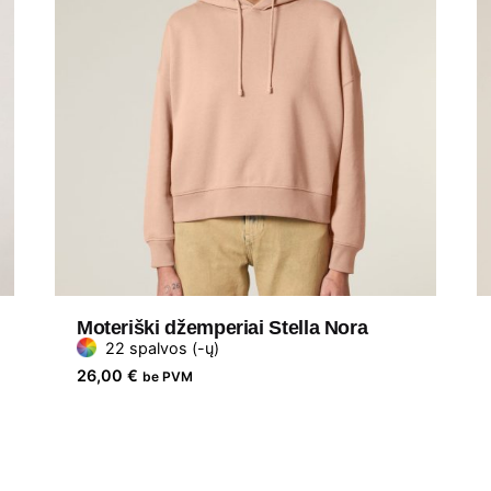
Moteriški džemperiai Stella Nora
22 spalvos (-ų)
26,00
€
be PVM