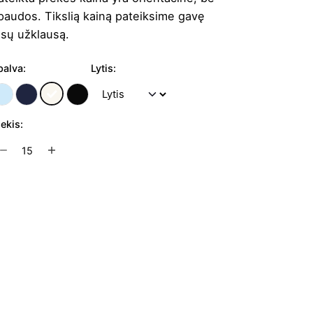
paudos. Tikslią kainą pateiksime gavę
ūsų užklausą.
palva:
Lytis:
iekis:
rodukto
ekis:
riški
žemperiai
Į užklausų krepšelį
u
obtuvu
aiber
046