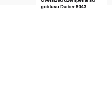
Oversized džemperiai su
gobtuvu Daiber 8043
Kontaktai
P. Vileišio g. 17A, 10306 III aukštas,
Vilnius, Lietuva