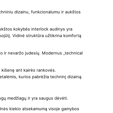
hniniu dizainu, funkcionalumu ir aukštos
ukštos kokybės interlock audinys yra
pojūtį. Vidinė struktūra užtikrina komfortą
no ir nevaržo judesių. Modernus „technical
 kišenę ant kairės rankovės.
alėmis, kurios pabrėžia techninį dizainą.
ngų medžiagų ir yra saugus dėvėti.
vilnės kiekio atsekamumą visoje gamybos