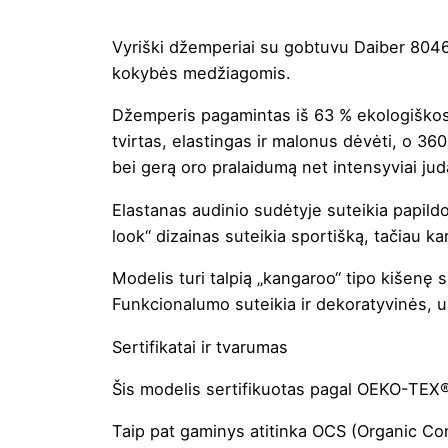
Vyriški džemperiai su gobtuvu Daiber 8046
kokybės medžiagomis.
Džemperis pagamintas iš 63 % ekologiškos 
tvirtas, elastingas ir malonus dėvėti, o 360
bei gerą oro pralaidumą net intensyviai jud
Elastanas audinio sudėtyje suteikia papild
look“ dizainas suteikia sportišką, tačiau ka
Modelis turi talpią „kangaroo“ tipo kišen
Funkcionalumo suteikia ir dekoratyvinės, 
Sertifikatai ir tvarumas
Šis modelis sertifikuotas pagal OEKO-TEX®
Taip pat gaminys atitinka OCS (Organic Co