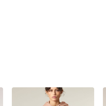
 vnt
 % ekologiška medvilnė, 33 % perdirbtas poliesteris, 4 %
0 g/m²
iber
riški