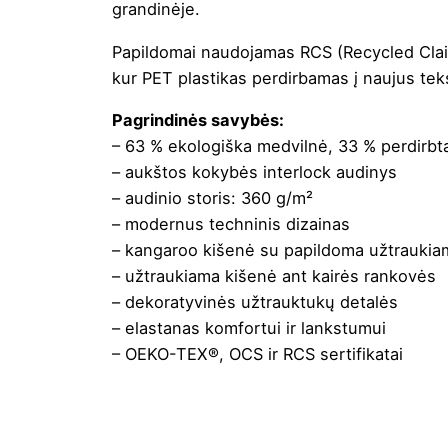
grandinėje.
Papildomai naudojamas RCS (Recycled Claim 
kur PET plastikas perdirbamas į naujus tek
Pagrindinės savybės:
– 63 % ekologiška medvilnė, 33 % perdirbta
– aukštos kokybės interlock audinys
– audinio storis: 360 g/m²
– modernus techninis dizainas
– kangaroo kišenė su papildoma užtraukia
– užtraukiama kišenė ant kairės rankovės
– dekoratyvinės užtrauktukų detalės
– elastanas komfortui ir lankstumui
– OEKO-TEX®, OCS ir RCS sertifikatai
Spalva
Ju