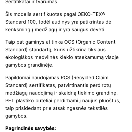
Sertifikatai ir tvarumas
Šis modelis sertifikuotas pagal OEKO-TEX®
Standard 100, todėl audinys yra patikrintas dėl
kenksmingų medžiagų ir yra saugus dėvėti.
Taip pat gaminys atitinka OCS (Organic Content
Standard) standartą, kuris užtikrina tikslaus
ekologiškos medvilnės kiekio atsekamumą visoje
gamybos grandinėje.
Papildomai naudojamas RCS (Recycled Claim
Standard) sertifikatas, patvirtinantis perdirbtų
medžiagų naudojimą ir skaidrią tiekimo grandinę.
PET plastiko buteliai perdirbami į naujus pluoštus,
taip prisidedant prie atsakingesnės tekstilės
gamybos.
Pagrindinės savybės: