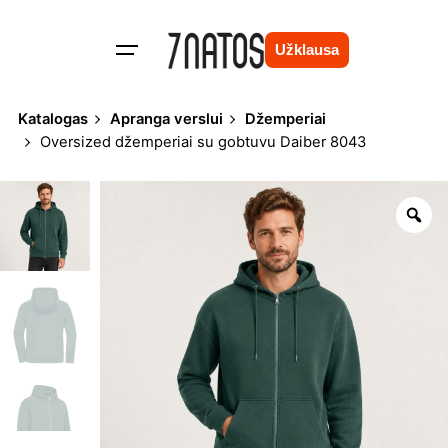
Skip
to
Užklausa
content
Katalogas
Apranga verslui
Džemperiai
Oversized džemperiai su gobtuvu Daiber 8043
Zo