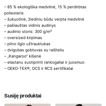
– 85 % ekologiška medvilnė, 15 % perdirbtas
poliesteris
– šukuotinė, žiediniu būdu verpta medvilnė
– pašiauštas vidinis audinys
– audinio storis: 300 g/m²
– oversized kirpimas
– pilno ilgio užtrauktukas
– dvigubas gobtuvas su raišteliu
– „Kangaroo“ kišenė
– elastanu sustiprinti rankogaliai ir juosmuo
– OEKO-TEX®, OCS ir RCS sertifikatai
Spalva
Balta
,
Butelio žalia
,
Denim
,
Geltona
,
Juoda
,
Kreminė
,
Tamsiai mėlyna
,
Tamsiai violetinė
Susiję produktai
Minimalus
15 vnt