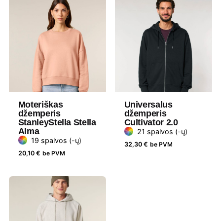
užsakomas
kiekis
Medžiaga
85 % ekologiškos medvilnės ir 15 %
perdirbto poliesterio
Gramatūra /
300 g/m²
Talpa
Moteriškas
Universalus
Prekės
Daiber
džemperis
džemperis
StanleyStella Stella
Cultivator 2.0
ženklas
Alma
21 spalvos (-ų)
19 spalvos (-ų)
32,30
€
be PVM
Lytis
Unisex
20,10
€
be PVM