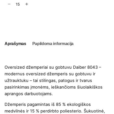
produkto
kiekis:
Oversized
džemperiai
Į užklausų krepšelį
su
gobtuvu
Daiber
8043
Aprašymas
Papildoma informacija
Oversized džemperiai su gobtuvu Daiber 8043 –
modernus oversized džemperis su gobtuvu ir
užtrauktuku – tai stilingas, patogus ir tvarus
pasirinkimas įmonėms, ieškančioms šiuolaikiškos
aprangos darbuotojams.
Džemperis pagamintas iš 85 % ekologiškos
medvilnės ir 15 % perdirbto poliesterio. Šukuotinė,