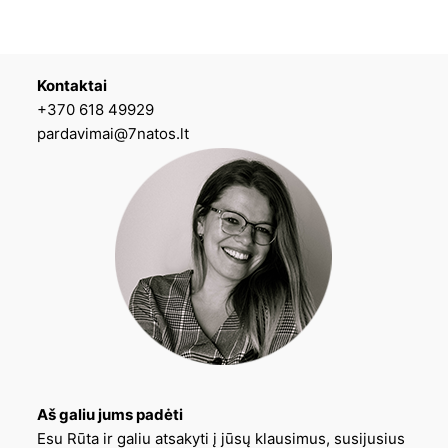
Kontaktai
+370 618 49929
pardavimai@7natos.lt
Aš galiu jums padėti
Esu Rūta ir galiu atsakyti į jūsų klausimus, susijusius