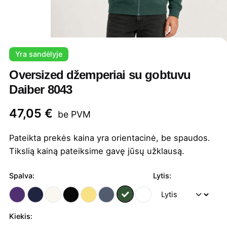
Yra sandėlyje
Oversized džemperiai su gobtuvu
Daiber 8043
47,05
€
be PVM
Pateikta prekės kaina yra orientacinė, be spaudos.
Tikslią kainą pateiksime gavę jūsų užklausą.
Spalva:
Lytis:
Kiekis: