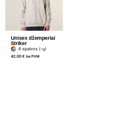
Unisex džemperiai
Striker
6 spalvos (-ų)
42,00
€
be PVM