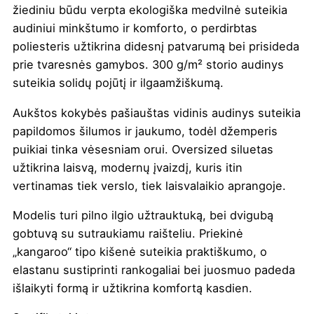
žiediniu būdu verpta ekologiška medvilnė suteikia
audiniui minkštumo ir komforto, o perdirbtas
poliesteris užtikrina didesnį patvarumą bei prisideda
prie tvaresnės gamybos. 300 g/m² storio audinys
suteikia solidų pojūtį ir ilgaamžiškumą.
Aukštos kokybės pašiauštas vidinis audinys suteikia
papildomos šilumos ir jaukumo, todėl džemperis
puikiai tinka vėsesniam orui. Oversized siluetas
užtikrina laisvą, modernų įvaizdį, kuris itin
vertinamas tiek verslo, tiek laisvalaikio aprangoje.
Modelis turi pilno ilgio užtrauktuką, bei dvigubą
gobtuvą su sutraukiamu raišteliu. Priekinė
„kangaroo“ tipo kišenė suteikia praktiškumo, o
elastanu sustiprinti rankogaliai bei juosmuo padeda
išlaikyti formą ir užtikrina komfortą kasdien.