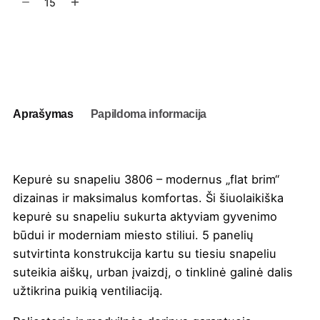
kiekis:
Kepurė
su
Į užklausų krepšelį
snapeliu
3806
Aprašymas
Papildoma informacija
Kepurė su snapeliu 3806 – modernus „flat brim“
dizainas ir maksimalus komfortas. Ši šiuolaikiška
kepurė su snapeliu sukurta aktyviam gyvenimo
būdui ir moderniam miesto stiliui. 5 panelių
sutvirtinta konstrukcija kartu su tiesiu snapeliu
suteikia aiškų, urban įvaizdį, o tinklinė galinė dalis
užtikrina puikią ventiliaciją.