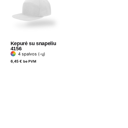
Kepurė su snapeliu
4156
4 spalvos (-ų)
6,45
€
be PVM