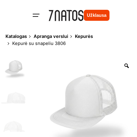
Skip
to
Užklausa
content
Katalogas
Apranga verslui
Kepurės
Kepurė su snapeliu 3806
Zo