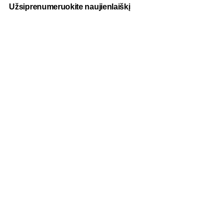
Užsiprenumeruokite naujienlaiškį
Paslaugos
Fotografija
Verslo dovanos
Spauda
Apranga verslui
Apie mus