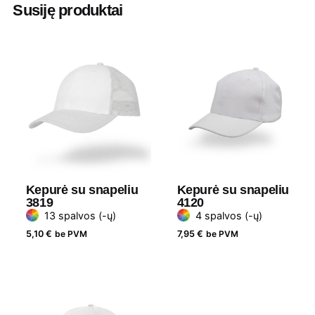
Susiję produktai
Minimalus
15 vnt
užsakomas
kiekis
Dydis
Universalus, reguliuojamas
Medžiaga
Poliesteris ir medvilnė
Prekės ženklas
Headwear
Kepurė su snapeliu
Kepurė su snapeliu
3819
4120
13 spalvos (-ų)
4 spalvos (-ų)
5,10
€
be PVM
7,95
€
be PVM