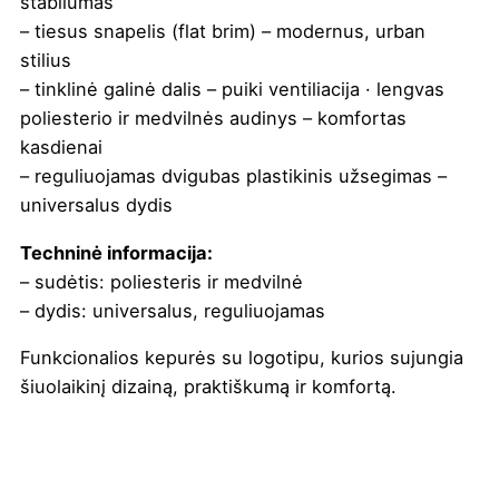
stabilumas
– tiesus snapelis (flat brim) – modernus, urban
stilius
– tinklinė galinė dalis – puiki ventiliacija · lengvas
poliesterio ir medvilnės audinys – komfortas
kasdienai
– reguliuojamas dvigubas plastikinis užsegimas –
universalus dydis
Techninė informacija:
– sudėtis: poliesteris ir medvilnė
– dydis: universalus, reguliuojamas
Funkcionalios kepurės su logotipu, kurios sujungia
šiuolaikinį dizainą, praktiškumą ir komfortą.
Spalva
Balta
,
Balta/Juoda
,
Balta/tamsiai
mėlyna
,
Juoda
,
Tamsiai mėlyna