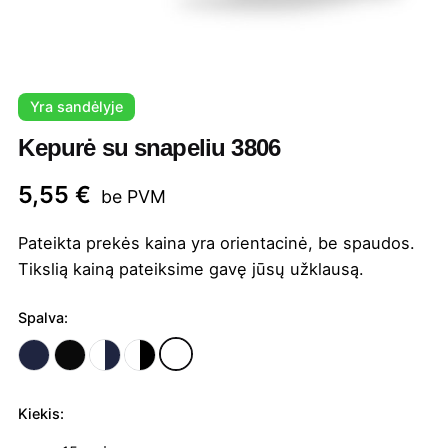
Yra sandėlyje
Kepurė su snapeliu 3806
5,55
€
be PVM
Pateikta prekės kaina yra orientacinė, be spaudos.
Tikslią kainą pateiksime gavę jūsų užklausą.
Spalva:
Kiekis:
produkto