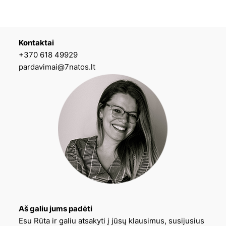
Kontaktai
+370 618 49929
pardavimai@7natos.lt
Aš galiu jums padėti
Esu Rūta ir galiu atsakyti į jūsų klausimus, susijusius