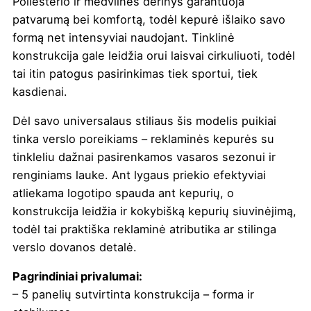
Poliesterio ir medvilnės derinys garantuoja
patvarumą bei komfortą, todėl kepurė išlaiko savo
formą net intensyviai naudojant. Tinklinė
konstrukcija gale leidžia orui laisvai cirkuliuoti, todėl
tai itin patogus pasirinkimas tiek sportui, tiek
kasdienai.
Dėl savo universalaus stiliaus šis modelis puikiai
tinka verslo poreikiams – reklaminės kepurės su
tinkleliu dažnai pasirenkamos vasaros sezonui ir
renginiams lauke. Ant lygaus priekio efektyviai
atliekama logotipo spauda ant kepurių, o
konstrukcija leidžia ir kokybišką kepurių siuvinėjimą,
todėl tai praktiška reklaminė atributika ar stilinga
verslo dovanos detalė.
Pagrindiniai privalumai:
– 5 panelių sutvirtinta konstrukcija – forma ir