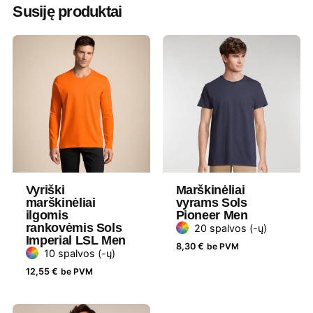
Vandenyno mėlyna
,
Violetinė
,
Žalia
Susiję produktai
melanžinė
Medžiaga
100 % ekologiška šukuotinė medvilnė
Gramatūra
155 g/m²
/ Talpa
Tipas
Relaxed Fit
Lytis
Moteriški
Vyriški
Marškinėliai
marškinėliai
vyrams Sols
Prekės
Stanley Stella
ilgomis
Pioneer Men
ženklas
rankovėmis Sols
20 spalvos (-ų)
Imperial LSL Men
8,30
€
be PVM
10 spalvos (-ų)
12,55
€
be PVM