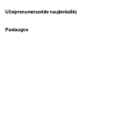
Užsiprenumeruokite naujienlaiškį
Paslaugos
Fotografija
Verslo dovanos
Spauda
Apranga verslui
Apie mus