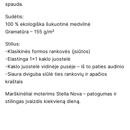
spauda.
Sudėtis:
100 % ekologiška šukuotinė medvilnė
Gramatūra – 155 g/m²
Stilius:
-Klasikinės formos rankovės (įsiūtos)
-Elastinga 1×1 kaklo juostelė
-Kaklo juostelė vidinėje pusėje – iš to paties audinio
-Siaura dviguba siūlė ties rankovių ir apačios
kraštais
Marškinėliai moterims Stella Nova – patogumas ir
stilingas įvaizdis kiekvieną dieną.
Spalva
Balta
,
French mėlyna
,
Juoda
,
Natūrali
,
Nispero
,
Orchidėja
,
Pelenų melanžinė
,