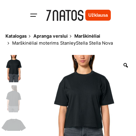
Skip
to
Užklausa
content
Katalogas
Apranga verslui
Marškinėliai
Marškinėliai moterims StanleyStella Stella Nova
Zo