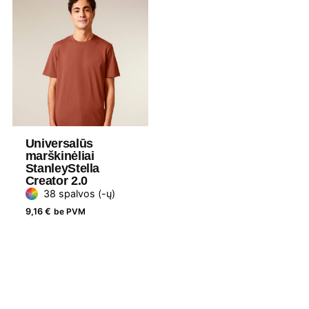
Universalūs
marškinėliai
StanleyStella
Creator 2.0
38 spalvos (-ų)
9,16
€
be PVM