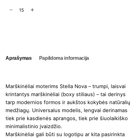
produkto
kiekis:
Marškinėliai
moterims
Į užklausų krepšelį
StanleyStella
Stella
Nova
Aprašymas
Papildoma informacija
Marškinėliai moterims Stella Nova – trumpi, laisvai
krintantys marškinėliai (boxy stiliaus) – tai derinys
tarp modernios formos ir aukštos kokybės natūralių
medžiagų. Universalus modelis, lengvai derinamas
tiek prie kasdienės aprangos, tiek prie šiuolaikiško
minimalistinio įvaizdžio.
Marškinėliai gali būti su logotipu ar kita pasirinkta