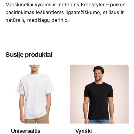
Marškinėliai vyrams ir moterims Freestyler – puikus
pasirinkimas ieškantiems ilgaamžiškumo, stiliaus ir
natūralių medžiagų derinio.
Spalva
Abrikosinė
,
Balta
,
Blanki rožinė
,
Bordinė
,
Butelio žalia
,
French mėlyna
,
Juoda
,
Juoda melanžinė
,
Mėlyna
,
Mėtinė
,
Susiję produktai
Natūrali
,
Pelenų melanžinė
,
Pilka
,
Pilka
melanžinė
,
Royal mėlyna
,
Ruda
,
Smaragdinė
,
Smėlinė
,
Šviesi žalia
Medžiaga
100 % ekologiška medvilnė
Gramatūra
240 g/m²
/ Talpa
Tipas
Standartinis
Universalūs
Vyriški