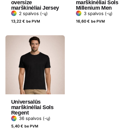
oversize
marškinėliai Sols
Lytis
Unisex
marškinėliai Jersey
Millenium Men
2 spalvos (-ų)
3 spalvos (-ų)
Prekės
Stanley Stella
13,22
€
be PVM
16,60
€
be PVM
ženklas
Universalūs
marškinėliai Sols
Regent
36 spalvos (-ų)
5,40
€
be PVM