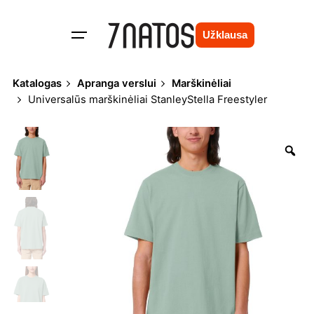
Skip
to
Užklausa
content
Katalogas
Apranga verslui
Marškinėliai
Universalūs marškinėliai StanleyStella Freestyler
Zo