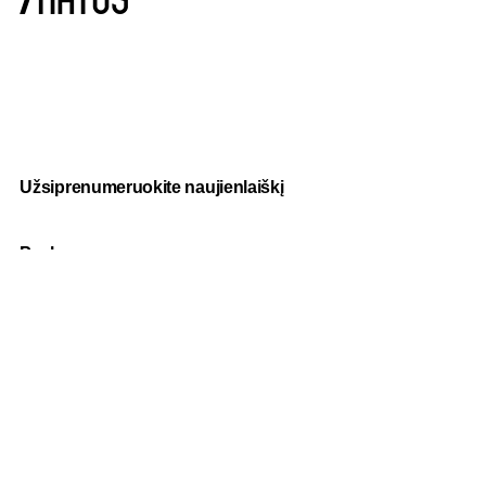
Užsiprenumeruokite naujienlaiškį
Paslaugos
Fotografija
Verslo dovanos