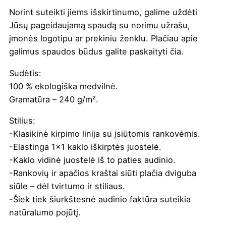
Norint suteikti jiems išskirtinumo, galime uždėti
Jūsų pageidaujamą spaudą su norimu užrašu,
įmonės logotipu ar prekiniu ženklu. Plačiau apie
galimus spaudos būdus galite paskaityti
čia
.
Sudėtis:
100 % ekologiška medvilnė.
Gramatūra – 240 g/m².
Stilius:
-Klasikinė kirpimo linija su įsiūtomis rankovėmis.
-Elastinga 1×1 kaklo iškirptės juostelė.
-Kaklo vidinė juostelė iš to paties audinio.
-Rankovių ir apačios kraštai siūti plačia dviguba
siūle – dėl tvirtumo ir stiliaus.
-Šiek tiek šiurkštesnė audinio faktūra suteikia
natūralumo pojūtį.