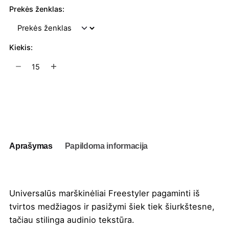
Prekės ženklas:
Kiekis:
produkto
kiekis:
Universalūs
marškinėliai
Į užklausų krepšelį
StanleyStella
Freestyler
Aprašymas
Papildoma informacija
Universalūs marškinėliai Freestyler pagaminti iš
tvirtos medžiagos ir pasižymi šiek tiek šiurkštesne,
tačiau stilinga audinio tekstūra.