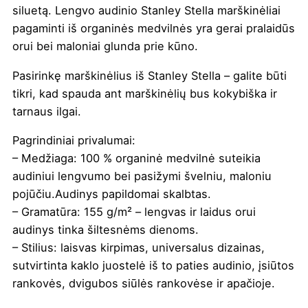
siluetą. Lengvo audinio Stanley Stella marškinėliai
pagaminti iš organinės medvilnės yra gerai pralaidūs
orui bei maloniai glunda prie kūno.
Pasirinkę marškinėlius iš Stanley Stella – galite būti
tikri, kad
spauda ant marškinėlių
bus kokybiška ir
tarnaus ilgai.
Pagrindiniai privalumai:
– Medžiaga: 100 % organinė medvilnė suteikia
audiniui lengvumo bei pasižymi švelniu, maloniu
pojūčiu.Audinys papildomai skalbtas.
– Gramatūra: 155 g/m² – lengvas ir laidus orui
audinys tinka šiltesnėms dienoms.
– Stilius: laisvas kirpimas, universalus dizainas,
sutvirtinta kaklo juostelė iš to paties audinio, įsiūtos
rankovės, dvigubos siūlės rankovėse ir apačioje.