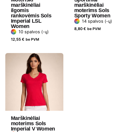
Medžiaga
100 % ekologiška šukuota medvilnė
marškinėliai
marškinėliai
ilgomis
moterims Sols
rankovėmis Sols
Sporty Women
Gramatūra /
155 g/m²
Imperial LSL
14 spalvos (-ų)
Talpa
Women
8,80
€
be PVM
10 spalvos (-ų)
Lytis
Unisex
12,55
€
be PVM
Prekės
Stanley Stella
ženklas
Marškinėliai
moterims Sols
Imperial V Women