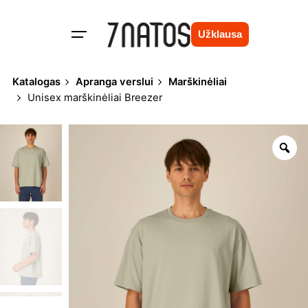
Skip
to
Užklausa
content
Katalogas
Apranga verslui
Marškinėliai
Unisex marškinėliai Breezer
Zo