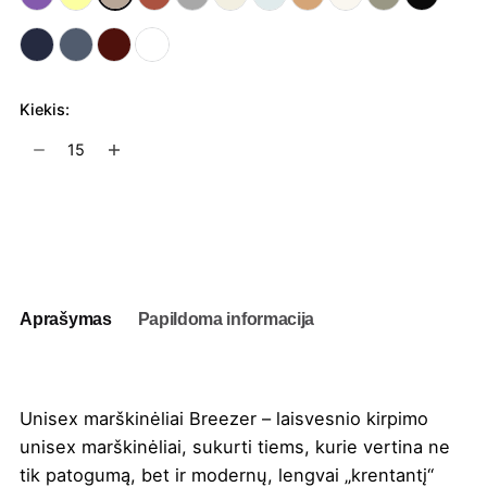
Kiekis:
produkto
kiekis:
Unisex
marškinėliai
Į užklausų krepšelį
Breezer
Aprašymas
Papildoma informacija
Unisex marškinėliai Breezer – laisvesnio kirpimo
unisex marškinėliai, sukurti tiems, kurie vertina ne
tik patogumą, bet ir modernų, lengvai „krentantį“