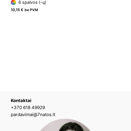
6 spalvos (-ų)
10,15
€
be PVM
Kontaktai
+370 618 49929
pardavimai@7natos.lt