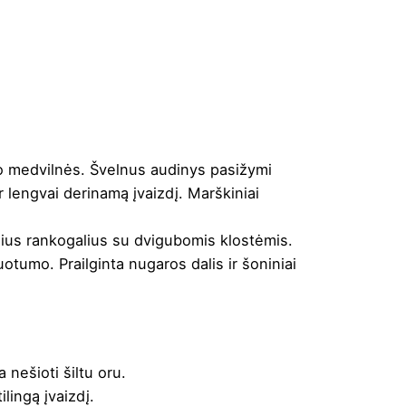
ino medvilnės. Švelnus audinys pasižymi
 lengvai derinamą įvaizdį. Marškiniai
inius rankogalius su dvigubomis klostėmis.
uotumo. Prailginta nugaros dalis ir šoniniai
 nešioti šiltu oru.
ilingą įvaizdį.