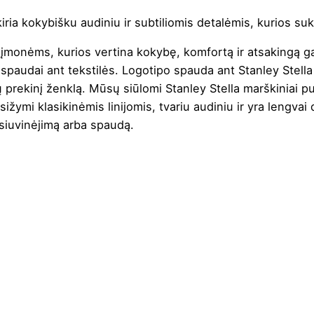
kiria kokybišku audiniu ir subtiliomis detalėmis, kurios su
 įmonėms, kurios vertina kokybę, komfortą ir atsakingą gam
i
spaudai ant tekstilės
. Logotipo spauda ant Stanley Stella
sų prekinį ženklą. Mūsų siūlomi Stanley Stella marškiniai pu
žymi klasikinėmis linijomis, tvariu audiniu ir yra lengvai
siuvinėjimą arba spaudą.
iovyklėje
bužius skalbkite kartu, nelyginkite ant spaudos, skalbkite