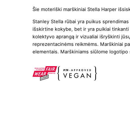
Šie moteriški marškiniai Stella Harper išsis
Stanley Stella rūbai yra puikus sprendimas
išskirtine kokybe, bet ir yra puikiai tinkant
kolektyvo aprangą ir vizualiai išryškinti jū
reprezentacinėms reikmėms. Marškiniai pasi
elementais. Marškiniams siūlome logotipo 
Spalva
Balta
,
Žydra
Valymas
Negalima
Džiovinimas
Draudžiama džiovinti dž
Lyginimas
110°
Skalbimas
30° Panašios spalvos dra