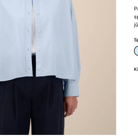
P
s
j
S
K
p
ki
M
m
St
H