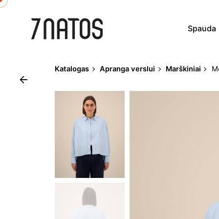
Skip
to
Spauda
content
Katalogas
Apranga verslui
Marškiniai
Mo