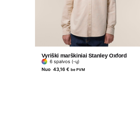
Vyriški marškiniai Stanley Oxford
6 spalvos (-ų)
Nuo
43,16
€
be PVM