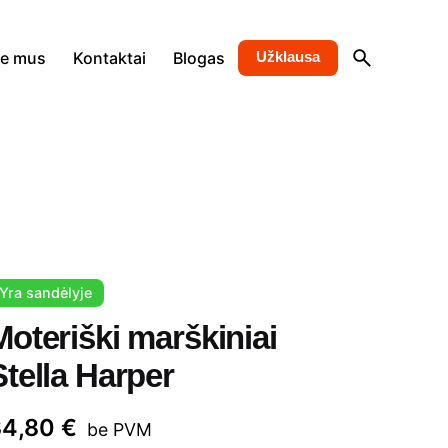
ie mus
Kontaktai
Blogas
Užklausa
Yra sandėlyje
Moteriški marškiniai
Stella Harper
34,80
€
be PVM