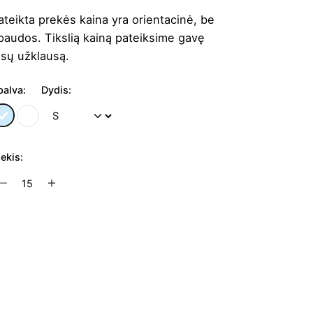
ateikta prekės kaina yra orientacinė, be
paudos. Tikslią kainą pateiksime gavę
ūsų užklausą.
palva:
Dydis:
iekis:
rodukto
ekis:
oteriški
arškiniai
Į užklausų krepšelį
ella
arper