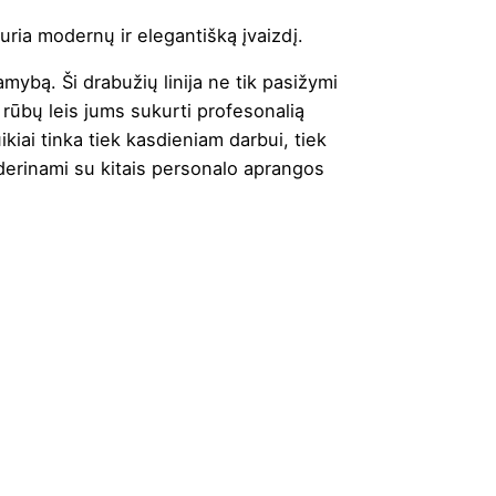
kuria modernų ir elegantišką įvaizdį.
ybą. Ši drabužių linija ne tik pasižymi
 rūbų leis jums sukurti profesonalią
ikiai tinka tiek kasdieniam darbui, tiek
 derinami su kitais personalo aprangos
 ir lyginkite išvirkščiąja puse.