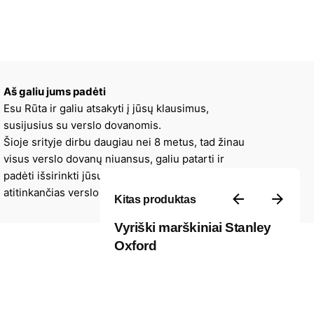
Aš galiu jums padėti
Esu Rūta ir galiu atsakyti į jūsų klausimus,
susijusius su verslo dovanomis.
Šioje srityje dirbu daugiau nei 8 metus, tad žinau
visus verslo dovanų niuansus, galiu patarti ir
padėti išsirinkti jūsų įmonės stilių ir viziją
atitinkančias verslo dovanas.
Kitas produktas
Vyriški marškiniai Stanley
Oxford