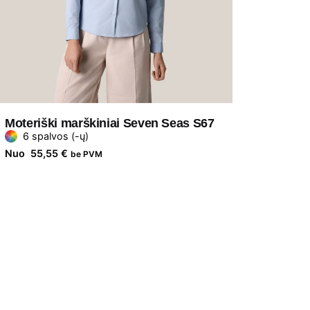
Moteriški marškiniai Seven Seas S67
6 spalvos (-ų)
Nuo
55,55
€
be PVM