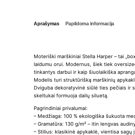
Aprašymas
Papildoma informacija
Moteriški marškiniai Stella Harper – tai „b
laidumu orui. Modernus, šiek tiek oversized
tinkantys darbui ir kaip šiuolaikiška aprang
Modelis turi struktūrišką marškinių apykakl
Dviguba dekoratyvinė siūlė ties pečiais ir s
skeltukai formuoja dailų siluetą.
Pagrindiniai privalumai:
– Medžiaga: 100 % ekologiška šukuota medvil
– Gramatūra: 130 g/m² – itin lengvas audiny
– Stilius: klasikinė apykaklė, vientisa sagų j