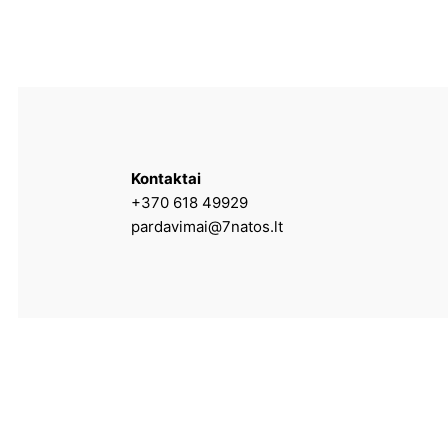
Kontaktai
+370 618 49929
pardavimai@7natos.lt