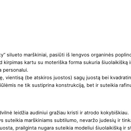
oxy“ silueto marškiniai, pasiūti iš lengvos organinės popl
 kirpimas kartu su moteriška forma sukuria šiuolaikišką ir
a personalui.
ę, vientisą (be atskiros juostos) sagų juostą bei kvadrat
iūlėmis ne tik sustiprina konstrukciją, bet ir suteikia rafin
nė leidžia audiniui gražiau kristi ir atrodo kokybiškiau.
s suteikia marškiniams subtilumo, nevaržo judesių ir tinka
uosta, prailginta nugara suteikia modeliui šiuolaikišką ir st