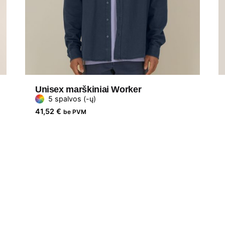
Unisex marškiniai Worker
5 spalvos (-ų)
41,52
€
be PVM