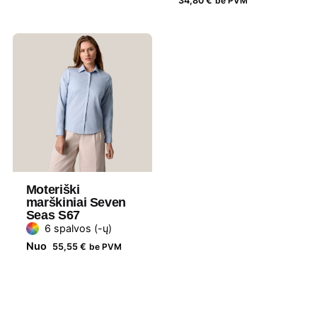
34,80
€
be PVM
Lytis
Unisex
Prekės
Stanley Stella
ženklas
Moteriški
marškiniai Seven
Seas S67
6 spalvos (-ų)
Nuo
55,55
€
be PVM