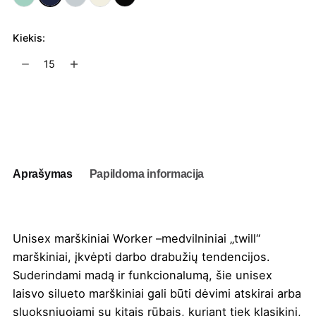
Kiekis:
produkto
kiekis:
Unisex
marškiniai
Į užklausų krepšelį
Worker
Aprašymas
Papildoma informacija
Unisex marškiniai Worker –medvilniniai „twill“
marškiniai, įkvėpti darbo drabužių tendencijos.
Suderindami madą ir funkcionalumą, šie unisex
laisvo silueto marškiniai gali būti dėvimi atskirai arba
sluoksniuojami su kitais rūbais, kuriant tiek klasikinį,