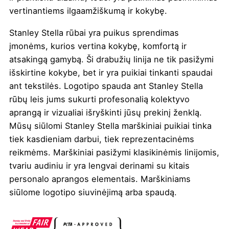
vertinantiems ilgaamžiškumą ir kokybę.
Stanley Stella rūbai yra puikus sprendimas
įmonėms, kurios vertina kokybę, komfortą ir
atsakingą gamybą. Ši drabužių linija ne tik pasižymi
išskirtine kokybe, bet ir yra puikiai tinkanti
spaudai
ant tekstilės
. Logotipo spauda ant Stanley Stella
rūbų leis jums sukurti profesonalią kolektyvo
aprangą ir vizualiai išryškinti jūsų prekinį ženklą.
Mūsų siūlomi Stanley Stella marškiniai puikiai tinka
tiek kasdieniam darbui, tiek reprezentacinėms
reikmėms. Marškiniai pasižymi klasikinėmis linijomis,
tvariu audiniu ir yra lengvai derinami su kitais
personalo aprangos elementais. Marškiniams
siūlome logotipo siuvinėjimą arba spaudą.
Spalva
Juoda
,
Natūrali
,
Šviesi pilka
,
Tamsiai