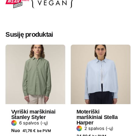
mėlyna
,
Žalia melanžinė
Valymas
Negalima
Džiovinimas
Draudžiama džiovinti džiovyklėje
Susiję produktai
Lyginimas
110°
Skalbimas
30° Panašios spalvos drabužius
skalbkite kartu, nelyginkite ant
spaudos, skalbkite ir lyginkite
išvirkščiąja puse.
Dydis
L, M, S, XL, XXL, XS
Vyriški marškiniai
Moteriški
Medžiaga
100 % organinė medvilnė
Stanley Styler
marškiniai Stella
Harper
6 spalvos (-ų)
Gramatūra /
285 g/m²
2 spalvos (-ų)
Nuo
41,76
€
be PVM
Talpa