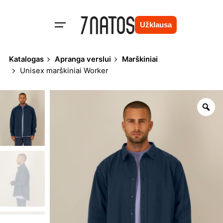
Skip
to
Užklausa
content
Katalogas
Apranga verslui
Marškiniai
Unisex marškiniai Worker
Zo