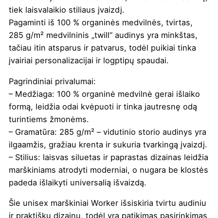
tiek laisvalaikio stiliaus įvaizdį.
Pagaminti iš 100 % organinės medvilnės, tvirtas,
285 g/m² medvilninis „twill“ audinys yra minkštas,
tačiau itin atsparus ir patvarus, todėl puikiai tinka
įvairiai personalizacijai ir logptipų spaudai.
Pagrindiniai privalumai:
– Medžiaga: 100 % organinė medvilnė gerai išlaiko
formą, leidžia odai kvėpuoti ir tinka jautresnę odą
turintiems žmonėms.
– Gramatūra: 285 g/m² – vidutinio storio audinys yra
ilgaamžis, gražiau krenta ir sukuria tvarkingą įvaizdį.
– Stilius: laisvas siluetas ir paprastas dizainas leidžia
marškiniams atrodyti moderniai, o nugara be klostės
padeda išlaikyti universalią išvaizdą.
Šie unisex marškiniai Worker išsiskiria tvirtu audiniu
ir praktišku dizainu, todėl yra patikimas pasirinkimas