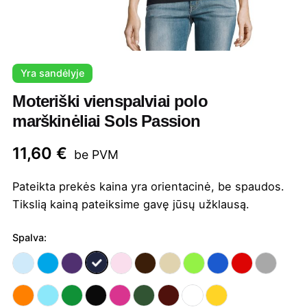
Yra sandėlyje
Moteriški vienspalviai polo
marškinėliai Sols Passion
11,60
€
be PVM
Pateikta prekės kaina yra orientacinė, be spaudos.
Tikslią kainą pateiksime gavę jūsų užklausą.
Spalva: