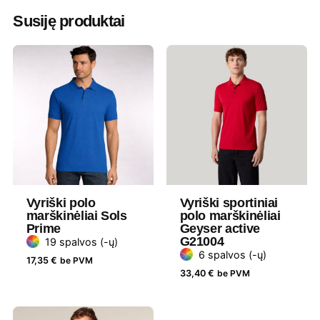
mėlyna
,
Oranžinė
,
Pilka melanžinė
,
Susiję produktai
Raudona
,
Royal mėlyna
,
Salotinė
,
Smėlinė
,
Šokoladinė
,
Šviesi rožinė
,
Tamsiai mėlyna
,
Tamsiai violetinė
,
Vandenyno mėlyna
,
Žydra
Medžiaga
Medvilnė
Gramatūra
170
/ Talpa
Vyriški polo
Vyriški sportiniai
Tipas
Liemenuotas
marškinėliai Sols
polo marškinėliai
Prime
Geyser active
Lytis
Moteriški
G21004
19 spalvos (-ų)
6 spalvos (-ų)
17,35
€
be PVM
Prekės
Sols
33,40
€
be PVM
ženklas