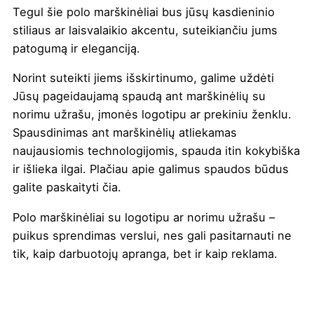
Tegul šie polo marškinėliai bus jūsų kasdieninio
stiliaus ar laisvalaikio akcentu, suteikiančiu jums
patogumą ir eleganciją.
Norint suteikti jiems išskirtinumo, galime uždėti
Jūsų pageidaujamą spaudą ant marškinėlių su
norimu užrašu, įmonės logotipu ar prekiniu ženklu.
Spausdinimas ant marškinėlių atliekamas
naujausiomis technologijomis, spauda itin kokybiška
ir išlieka ilgai. Plačiau apie galimus spaudos būdus
galite paskaityti
čia
.
Polo marškinėliai su logotipu ar norimu užrašu –
puikus sprendimas verslui, nes gali pasitarnauti ne
tik, kaip darbuotojų apranga, bet ir kaip reklama.
Spalva
Auksinė
,
Balta
,
Bordinė
,
Butelio žalia
,
Fuchia
,
Juoda
,
Kelly žalia
,
Lagūnos