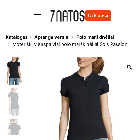
Skip
to
Užklausa
content
Katalogas
Apranga verslui
Polo marškinėliai
Moteriški vienspalviai polo marškinėliai Sols Passion
Zo