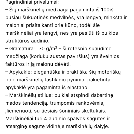
Pagrindiniai privalumai:
– Šių marškinėlių medžiaga pagaminta iš 100%
pusiau šukuotinės medvilnės, yra lengva, minkšta ir
maloniai prisitaikanti prie kūno, todėl šie
marškinėliai yra lengvi, nes yra pasiūti iš puikios
struktūros audinio.
– Gramatūra: 170 g/m² – ši retesnio suaudimo
medžiaga (koriuku austas paviršius) yra švelnios
faktūros ir ją malonu dėvėti.
– Apykaklė: elegantiška ir praktiška šių moteriškų
polo marškinėlių lastikinio pynimo, pakietinta
apykaklė yra pagaminta iš elastano.
– Marškinėlių stilius: puikiai atspindi dabartinę
mados tendenciją. trumpomis rankovėmis,
įliemenuoti, su tiesiais šoniniais skeltukais.
Marškinėliai turi 4 audinio spalvos sagutes ir
atsarginę sagutę vidinėje marškinėlių dalyje.