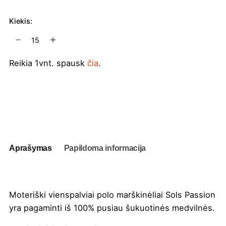
Kiekis:
produkto
kiekis:
Moteriški
Reikia 1vnt. spausk
čia
.
vienspalviai
polo
marškinėliai
Į užklausų krepšelį
Sols
Passion
Aprašymas
Papildoma informacija
Moteriški vienspalviai polo marškinėliai Sols Passion
yra pagaminti iš 100% pusiau šukuotinės medvilnės.