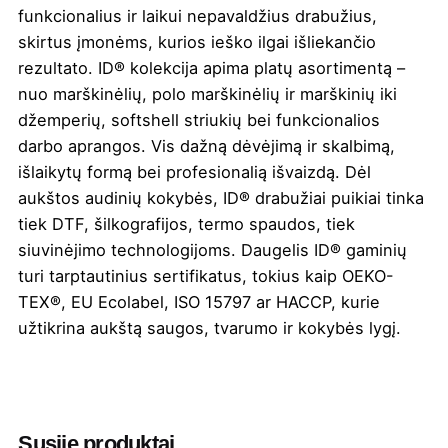
funkcionalius ir laikui nepavaldžius drabužius,
skirtus įmonėms, kurios ieško ilgai išliekančio
rezultato. ID® kolekcija apima platų asortimentą –
nuo marškinėlių, polo marškinėlių ir marškinių iki
džemperių, softshell striukių bei funkcionalios
darbo aprangos. Vis dažną dėvėjimą ir skalbimą,
išlaikytų formą bei profesionalią išvaizdą. Dėl
aukštos audinių kokybės, ID® drabužiai puikiai tinka
tiek DTF, šilkografijos, termo spaudos, tiek
siuvinėjimo technologijoms. Daugelis ID® gaminių
turi tarptautinius sertifikatus, tokius kaip OEKO-
TEX®, EU Ecolabel, ISO 15797 ar HACCP, kurie
užtikrina aukštą saugos, tvarumo ir kokybės lygį.
Spalva
Army
,
Balta
,
Bordinė
,
Juoda
,
Kinrožė
,
Laimo žalia
,
Mėlyna
,
Mėtinė
,
Oranžinė
,
Pilka melanžinė
,
Raudona
,
Royal mėlyna
,
Susiję produktai