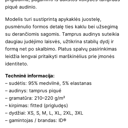
piqué audinio.
Modelis turi sustiprintą apykaklės juostelę,
pusmėnulio formos detalę ties kaklu bei užsegimą
su derančiomis sagomis. Tamprus audinys suteikia
daugiau judėjimo laisvės, užtikrina stabilų dydį ir
formą net po skalbimo. Platus spalvų pasirinkimas
leidžia lengvai pritaikyti marškinėlius prie įmonės
identiteto.
Techninė informacija:
– sudėtis: 95% medvilnė, 5% elastanas
– audinys: tamprus piqué
– gramatūra: 210–220 g/m²
– kirpimas: fitted (prigludęs)
– dydžiai: XS, S, M, L, XL, 2XL, 3XL
– gamintojas / brandas: ID®