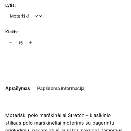
Lytis:
Kiekis:
produkto
kiekis:
Moteriški
polo
Į užklausų krepšelį
marškinėliai
Stretch
0595
Aprašymas
Papildoma informacija
Moteriški polo marškinėliai Stretch – klasikinio
stiliaus polo marškinėliai moterims su pagerintu
prigludimu, pagaminti iš aukštos kokybės tampraus