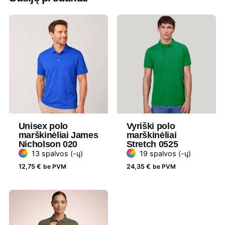
Tamsiai mėlyna
,
Tamsiai pilka
,
Vandenyno mėlyna
,
Violetinė
,
Žalia
,
Žemės
,
Žydra
Minimalus
15 vnt
užsakomas
kiekis
Medžiaga
95% medvilnė, 5% elastanas
Gramatūra
Unisex polo
210 – 220 g/m²
Vyriški polo
marškinėliai James
marškinėliai
/ Talpa
Nicholson 020
Stretch 0525
13 spalvos (-ų)
19 spalvos (-ų)
Tipas
Liemenuoti
12,75
€
be PVM
24,35
€
be PVM
Prekės
ID Identity
ženklas
Lytis
Moteriški