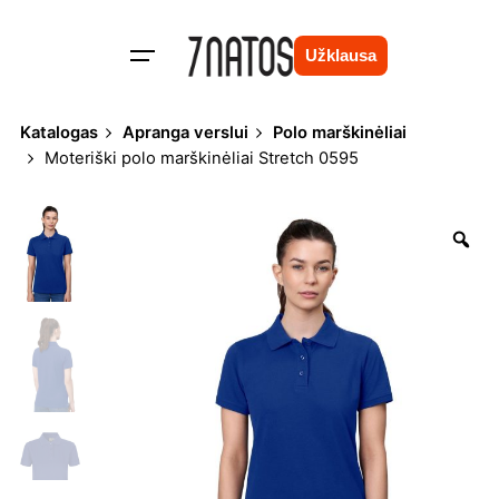
Skip
to
Užklausa
content
Katalogas
Apranga verslui
Polo marškinėliai
Moteriški polo marškinėliai Stretch 0595
Zo