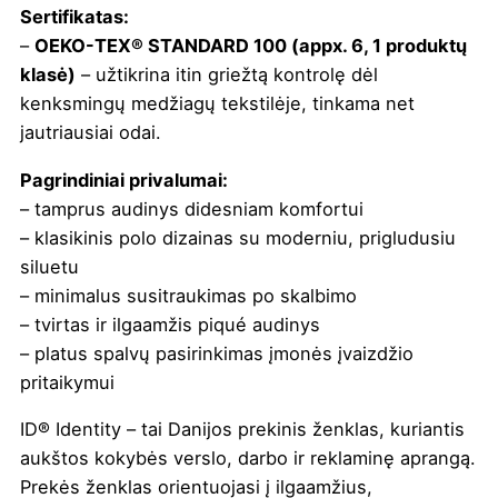
Sertifikatas:
–
OEKO-TEX® STANDARD 100 (appx. 6, 1 produktų
klasė)
– užtikrina itin griežtą kontrolę dėl
kenksmingų medžiagų tekstilėje, tinkama net
jautriausiai odai.
Pagrindiniai privalumai:
– tamprus audinys didesniam komfortui
– klasikinis polo dizainas su moderniu, prigludusiu
siluetu
– minimalus susitraukimas po skalbimo
– tvirtas ir ilgaamžis piqué audinys
– platus spalvų pasirinkimas įmonės įvaizdžio
pritaikymui
ID® Identity – tai Danijos prekinis ženklas, kuriantis
aukštos kokybės verslo, darbo ir reklaminę aprangą.
Prekės ženklas orientuojasi į ilgaamžius,