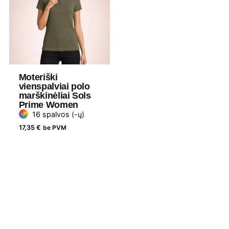
Moteriški
vienspalviai polo
marškinėliai Sols
Prime Women
16 spalvos (-ų)
17,35
€
be PVM