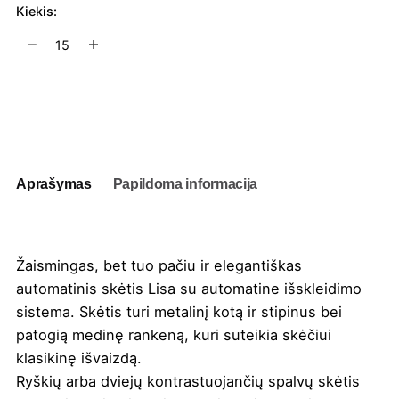
Kiekis:
produkto
kiekis:
Automatinis
skėtis
Į užklausų krepšelį
Lisa
Aprašymas
Papildoma informacija
Žaismingas, bet tuo pačiu ir elegantiškas
automatinis skėtis Lisa su automatine išskleidimo
sistema. Skėtis turi metalinį kotą ir stipinus bei
patogią medinę rankeną, kuri suteikia skėčiui
klasikinę išvaizdą.
Ryškių arba dviejų kontrastuojančių spalvų skėtis