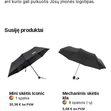
ant kurio gali puikuotis Jūsų įmonės
logotipas
.
Spalva
Auksinė
,
Balta
,
Fuchia
,
Juoda
,
Kelly žalia
,
Oranžinė
,
Pilka
,
Raudona
,
Royal mėlyna
,
Tamsiai mėlyna
,
Tamsiai mėlyna/balta
,
Susiję produktai
Žydra
Aukštis
85
Ilgis
18
Plotis
13
Medžiaga
Poliesteris
Mini skėtis Iconic
Mechaninis skėtis
Prekės
Bullet
Ida
1 spalva
ženklas
8 spalvos (-ų)
30,36
€
be PVM
5,68
€
be PVM