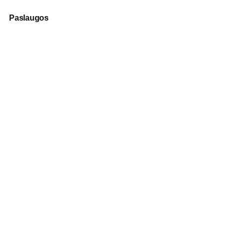
Paslaugos
Fotografija
Verslo dovanos
Spauda
Apranga verslui
Apie mus