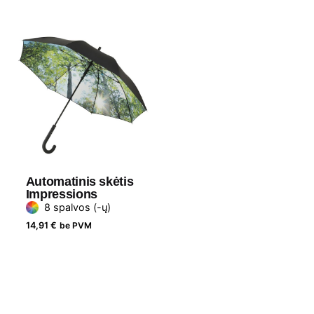
Automatinis skėtis
Impressions
8 spalvos (-ų)
14,91
€
be PVM