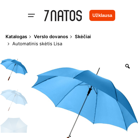
Skip
to
Užklausa
content
Katalogas
Verslo dovanos
Skėčiai
Automatinis skėtis Lisa
Zo