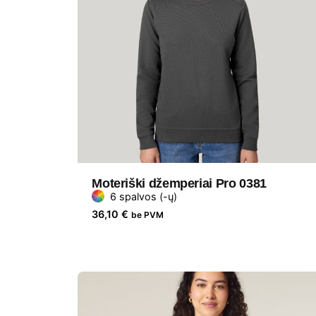
Moteriški džemperiai Pro 0381
6 spalvos (-ų)
36,10
€
be PVM