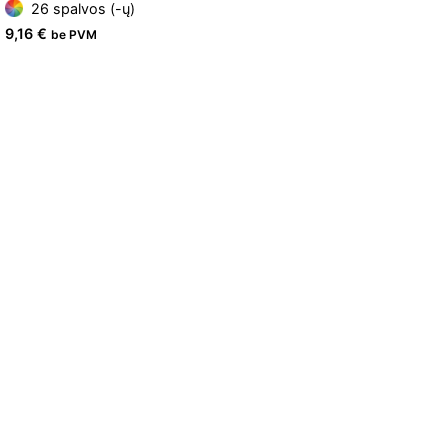
26 spalvos (-ų)
9,16
€
be PVM