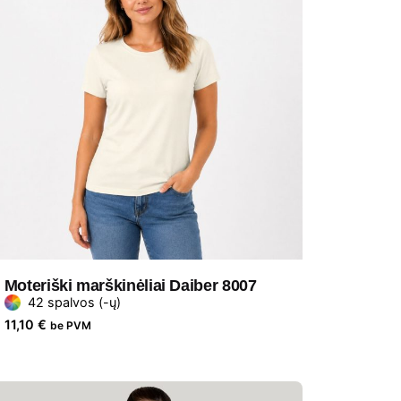
Moteriški marškinėliai Daiber 8007
42 spalvos (-ų)
11,10
€
be PVM