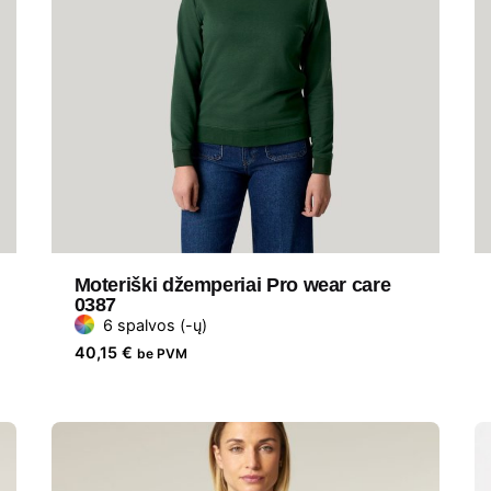
Moteriški džemperiai Pro wear care
0387
6 spalvos (-ų)
40,15
€
be PVM