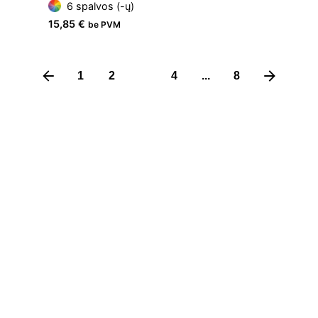
6 spalvos (-ų)
15,85
€
be PVM
1
2
3
4
...
8