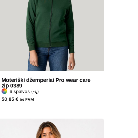
Moteriški džemperiai Pro wear care
zip 0389
6 spalvos (-ų)
50,85
€
be PVM