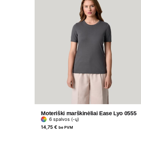
Moteriški marškinėliai Ease Lyo 0555
6 spalvos (-ų)
14,75
€
be PVM