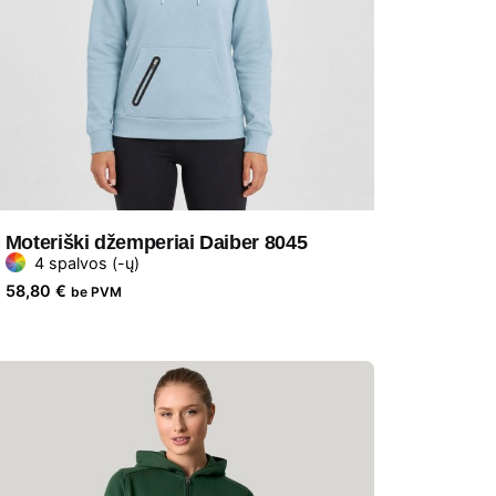
Moteriški džemperiai Daiber 8045
4 spalvos (-ų)
58,80
€
be PVM