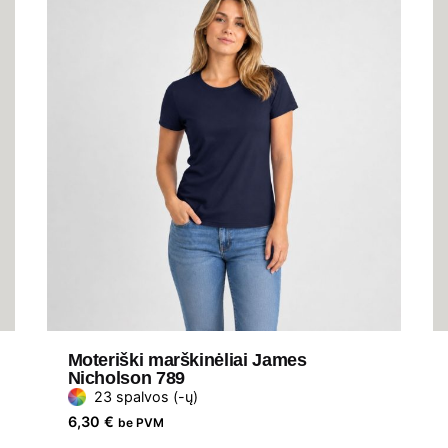
Moteriški marškinėliai James
Nicholson 789
23 spalvos (-ų)
6,30
€
be PVM