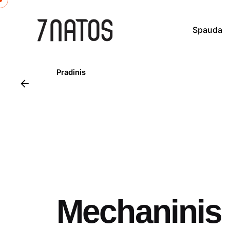
Skip
to
Spauda
content
Pradinis
Mechaninis 