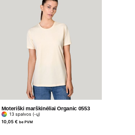
Moteriški marškinėliai Organic 0553
13 spalvos (-ų)
10,05
€
be PVM