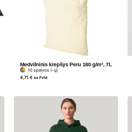
Medvilninis krepšys Peru 180 g/m², 7L
10 spalvos (-ų)
4,71
€
be PVM