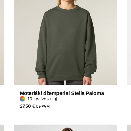
Moteriški džemperiai Stella Paloma
10 spalvos (-ų)
27,50
€
be PVM