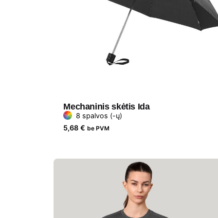
Mechaninis skėtis Ida
8 spalvos (-ų)
5,68
€
be PVM