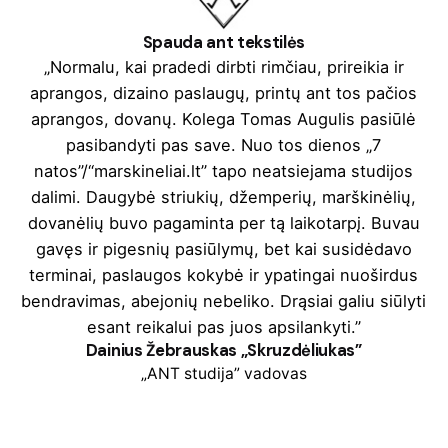
Spauda ant tekstilės
„Normalu, kai pradedi dirbti rimčiau, prireikia ir
aprangos, dizaino paslaugų, printų ant tos pačios
aprangos, dovanų. Kolega Tomas Augulis pasiūlė
pasibandyti pas save. Nuo tos dienos „7
natos”/“marskineliai.lt” tapo neatsiejama studijos
dalimi. Daugybė striukių, džemperių, marškinėlių,
dovanėlių buvo pagaminta per tą laikotarpį. Buvau
gavęs ir pigesnių pasiūlymų, bet kai susidėdavo
terminai, paslaugos kokybė ir ypatingai nuoširdus
bendravimas, abejonių nebeliko. Drąsiai galiu siūlyti
esant reikalui pas juos apsilankyti.”
Dainius Žebrauskas „Skruzdėliukas”
„ANT studija” vadovas