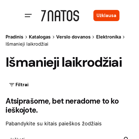
Skip
to
Užklausa
content
Pradinis
Katalogas
Verslo dovanos
Elektronika
Išmanieji laikrodžiai
Išmanieji laikrodžiai
Filtrai
Atsiprašome, bet neradome to ko
ieškojote.
Pabandykite su kitais paieškos žodžiais
Search