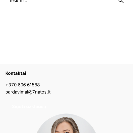
for
Kontaktai
+370 606 61588
pardavimai@7natos.lt
Siųsti užklausą