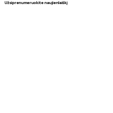
Užsiprenumeruokite naujienlaiškį
Paslaugos
Fotografija
Verslo dovanos
Spauda
Apranga verslui
Apie mus