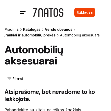
Skip
to
Užklausa
content
Pradinis
Katalogas
Verslo dovanos
Įrankiai ir automobilių prekės
Automobilių aksesuarai
Automobilių
aksesuarai
Filtrai
Atsiprašome, bet neradome to ko
ieškojote.
Pabandykite su kitais paieškos žodžiais