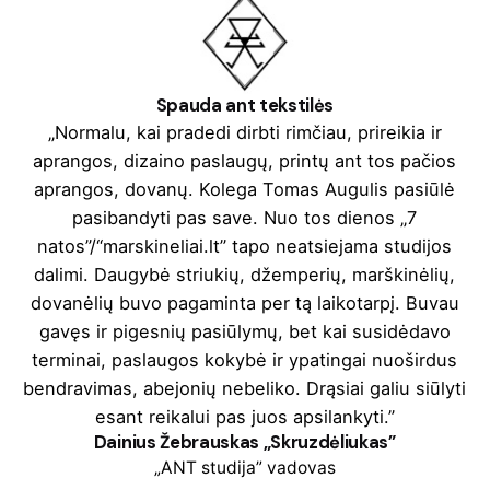
Spauda ant tekstilės
„Normalu, kai pradedi dirbti rimčiau, prireikia ir
aprangos, dizaino paslaugų, printų ant tos pačios
aprangos, dovanų. Kolega Tomas Augulis pasiūlė
pasibandyti pas save. Nuo tos dienos „7
natos”/“marskineliai.lt” tapo neatsiejama studijos
dalimi. Daugybė striukių, džemperių, marškinėlių,
dovanėlių buvo pagaminta per tą laikotarpį. Buvau
gavęs ir pigesnių pasiūlymų, bet kai susidėdavo
terminai, paslaugos kokybė ir ypatingai nuoširdus
bendravimas, abejonių nebeliko. Drąsiai galiu siūlyti
esant reikalui pas juos apsilankyti.”
Dainius Žebrauskas „Skruzdėliukas”
„ANT studija” vadovas