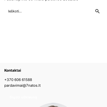
Search
for
Kontaktai
+370 606 61588
pardavimai@7natos.lt
Siųsti užklausą