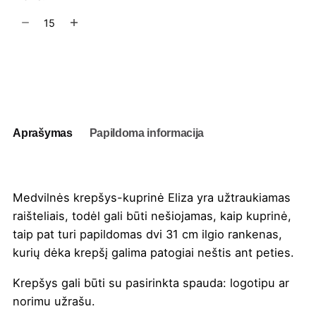
produkto
kiekis:
Medvilnės
krepšys-
Į užklausų krepšelį
kuprinė
Eliza
240
g/m²,
Aprašymas
Papildoma informacija
6L
Medvilnės krepšys-kuprinė Eliza yra užtraukiamas
raišteliais, todėl gali būti nešiojamas, kaip kuprinė,
taip pat turi papildomas dvi 31 cm ilgio rankenas,
kurių dėka krepšį galima patogiai neštis ant peties.
Krepšys gali būti su pasirinkta
spauda
: logotipu ar
norimu užrašu.