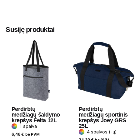
Spalva
Juoda
,
Natūrali
,
Raudona
,
Royal mėlyna
,
Tamsiai mėlyna
Susiję produktai
Aukštis
36
Ilgis
46
Plotis
41
Medžiaga
Medvilnė, 240 g/m2
Prekės
Bullet
ženklas
Perdirbtų
Perdirbtų
medžiagų šaldymo
medžiagų sportinis
krepšys Felta 12L
krepšys Joey GRS
25L
1 spalva
4 spalvos (-ų)
6,46
€
be PVM
24,30
€
be PVM