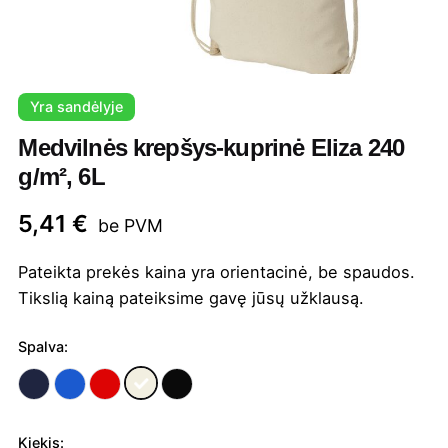
Yra sandėlyje
Medvilnės krepšys-kuprinė Eliza 240
g/m², 6L
5,41
€
be PVM
Pateikta prekės kaina yra orientacinė, be spaudos.
Tikslią kainą pateiksime gavę jūsų užklausą.
Spalva:
Kiekis: