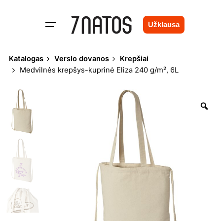
Skip
to
Užklausa
content
Katalogas
Verslo dovanos
Krepšiai
Medvilnės krepšys-kuprinė Eliza 240 g/m², 6L
Zo