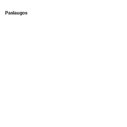
Paslaugos
Fotografija
Verslo dovanos
Spauda
Apranga verslui
Apie mus