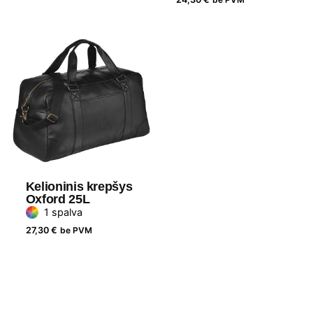
Kelioninis krepšys
Oxford 25L
1 spalva
27,30
€
be PVM