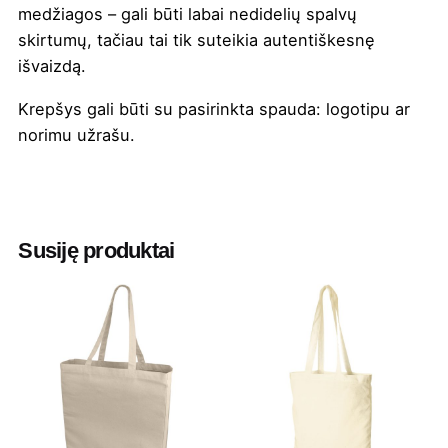
medžiagos – gali būti labai nedidelių spalvų
skirtumų, tačiau tai tik suteikia autentiškesnę
išvaizdą.
Krepšys gali būti su pasirinkta
spauda
: logotipu ar
norimu užrašu.
Spalva
Juoda
,
Natūrali
,
Raudona
,
Royal mėlyna
,
Rožinė
Susiję produktai
Aukštis
36
Ilgis
51
Plotis
46
Medžiaga
40 % perdirbtos medvilnės ir 60 %
perdirbto poliesterio, 210 g/m2