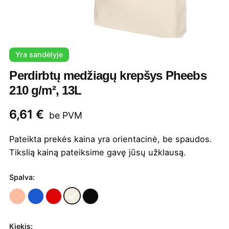
Yra sandėlyje
Perdirbtų medžiagų krepšys Pheebs
210 g/m², 13L
6,61
€
be PVM
Pateikta prekės kaina yra orientacinė, be spaudos.
Tikslią kainą pateiksime gavę jūsų užklausą.
Spalva:
Kiekis: