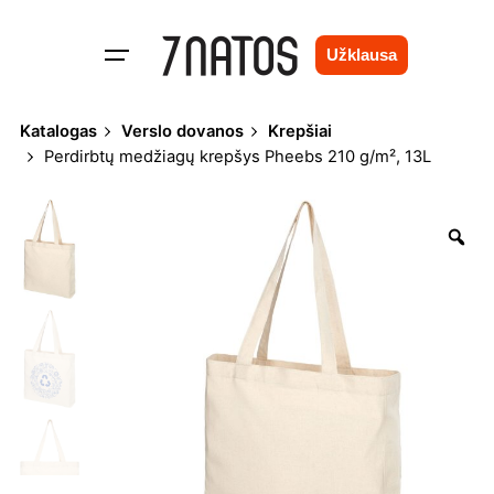
Skip
to
Užklausa
content
Katalogas
Verslo dovanos
Krepšiai
Perdirbtų medžiagų krepšys Pheebs 210 g/m², 13L
Zo