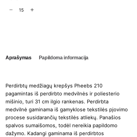
produkto
kiekis:
Perdirbtų
medžiagų
Į užklausų krepšelį
krepšys
Pheebs
210
g/m²,
Aprašymas
Papildoma informacija
13L
Perdirbtų medžiagų krepšys Pheebs 210
pagamintas iš perdirbto medvilnės ir poliesterio
mišinio, turi 31 cm ilgio rankenas. Perdirbta
medvilnė gaminama iš gamyklose tekstilės pjovimo
procese susidarančių tekstilės atliekų. Panašios
spalvos sumaišomos, todėl nereikia papildomo
dažymo. Kadangi gaminama iš perdirbtos