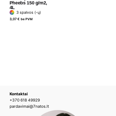
Pheebs 150 g/m2,
4L
3 spalvos (-ų)
3,07
€
be PVM
Kontaktai
+370 618 49929
pardavimai@7natos.lt