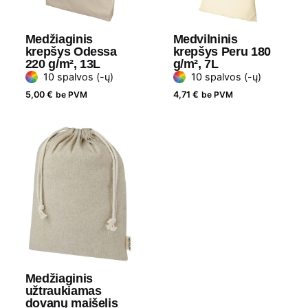
Prekės
Bullet
ženklas
Medžiaginis
Medvilninis
krepšys Odessa
krepšys Peru 180
220 g/m², 13L
g/m², 7L
10 spalvos (-ų)
10 spalvos (-ų)
5,00
€
be PVM
4,71
€
be PVM
Medžiaginis
užtraukiamas
dovanų maišelis