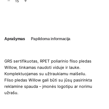
kiekis:
Fliso
pledas
Į užklausų krepšelį
Willow
127x152
cm
Aprašymas
Papildoma informacija
GRS sertifikuotas, RPET poliarinio fliso pledas
Willow, tinkamas naudoti viduje ir lauke.
Komplektuojamas su užtraukiamu maišeliu.
Fliso pledas Willow gali būti su jūsų pasirinkta
reklamine
spauda
– įmonės logotipu ar norimu
užrašu.
Spalva
Juoda
,
Kelly žalia
,
Natūrali
,
Oranžinė
,