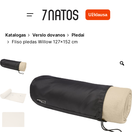
Skip
to
Užklausa
content
Katalogas
Verslo dovanos
Pledai
Fliso pledas Willow 127×152 cm
Zo