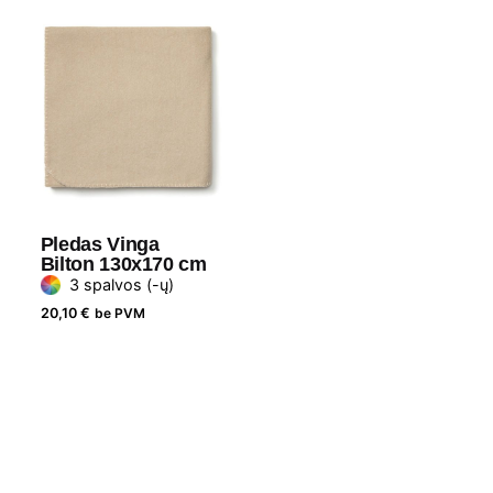
Pledas Vinga
Bilton 130x170 cm
3 spalvos (-ų)
20,10
€
be PVM