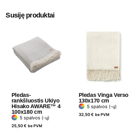
Pilka
,
Raudona
,
Royal mėlyna
,
Tamsiai
mėlyna
,
Žydra
Susiję produktai
Ilgis
152 cm
Plotis
127 cm
Medžiaga
100 % perdirbtas poliesteris, 180 g/m2,
190 t 100 % perdirbto poliesterio
Prekės
Bullet
ženklas
Pledas-
Pledas Vinga Verso
rankšluostis Ukiyo
130x170 cm
Hisako AWARE™ 4
5 spalvos (-ų)
100x180 cm
32,50
€
be PVM
5 spalvos (-ų)
25,50
€
be PVM