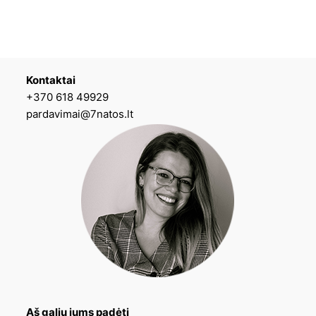
Kontaktai
+370 618 49929
pardavimai@7natos.lt
Aš galiu jums padėti