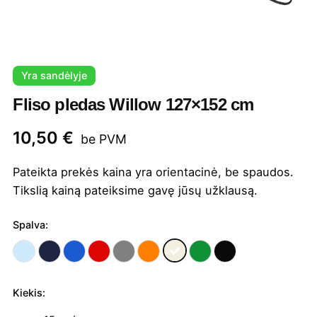
Yra sandėlyje
Fliso pledas Willow 127×152 cm
10,50
€
be PVM
Pateikta prekės kaina yra orientacinė, be spaudos.
Tikslią kainą pateiksime gavę jūsų užklausą.
Spalva:
Kiekis:
produkto