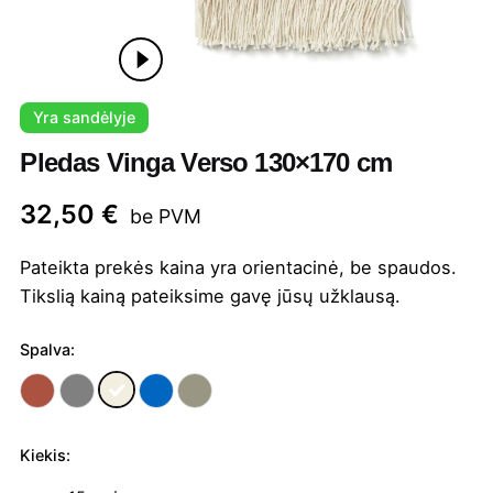
Yra sandėlyje
Pledas Vinga Verso 130×170 cm
32,50
€
be PVM
Pateikta prekės kaina yra orientacinė, be spaudos.
Tikslią kainą pateiksime gavę jūsų užklausą.
Spalva:
Kiekis:
produkto