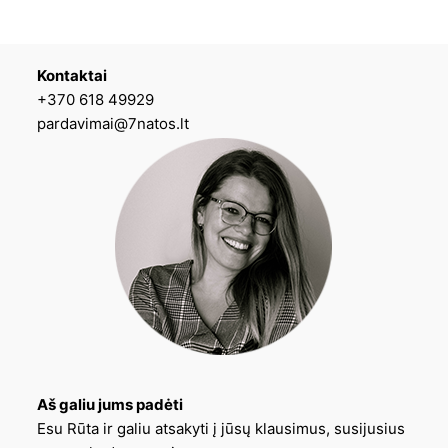
Kontaktai
+370 618 49929
pardavimai@7natos.lt
Aš galiu jums padėti
Esu Rūta ir galiu atsakyti į jūsų klausimus, susijusius