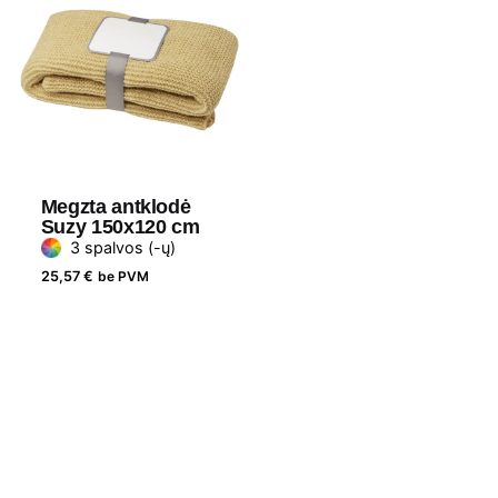
Megzta antklodė
Suzy 150x120 cm
3 spalvos (-ų)
25,57
€
be PVM