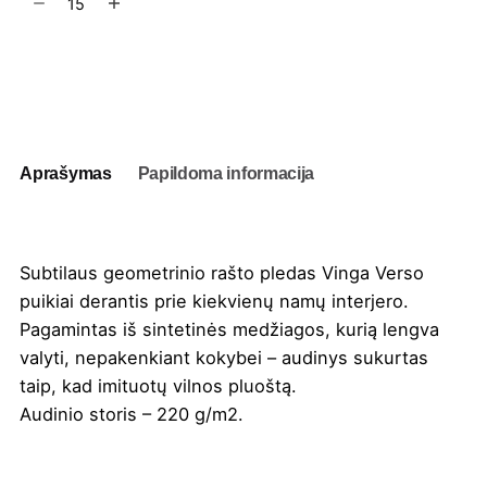
kiekis:
Pledas
Vinga
Į užklausų krepšelį
Verso
130x170
cm
Aprašymas
Papildoma informacija
Subtilaus geometrinio rašto pledas Vinga Verso
puikiai derantis prie kiekvienų namų interjero.
Pagamintas iš sintetinės medžiagos, kurią lengva
valyti, nepakenkiant kokybei – audinys sukurtas
taip, kad imituotų vilnos pluoštą.
Audinio storis – 220 g/m2.
Spalva
Khaki
,
Mėlyna
,
Natūrali
,
Pilka
,
Ruda