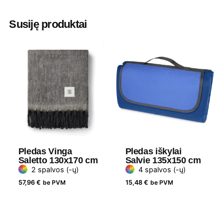
Ilgis
170 cm
Susiję produktai
Plotis
130 cm
Medžiaga
Akrilas
Gramatūra /
220 g/m2
Talpa
Pledas Vinga
Pledas iškylai
Saletto 130x170 cm
Salvie 135x150 cm
2 spalvos (-ų)
4 spalvos (-ų)
57,96
€
be PVM
15,48
€
be PVM