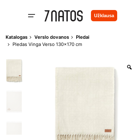
Skip
to
Užklausa
content
Katalogas
Verslo dovanos
Pledai
Pledas Vinga Verso 130×170 cm
Zo