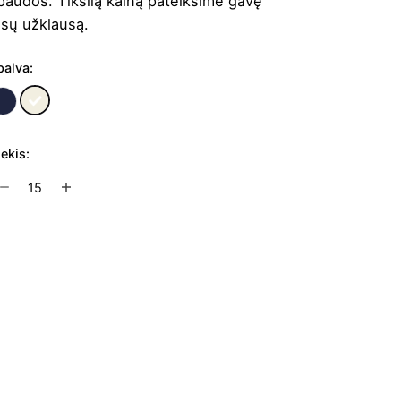
paudos. Tikslią kainą pateiksime gavę
ūsų užklausą.
palva:
iekis:
rodukto
ekis:
ledas
inga
Į užklausų krepšelį
olonne
WARE
70x130
m