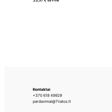
25,57
€
be PVM
Kontaktai
+370 618 49929
pardavimai@7natos.lt