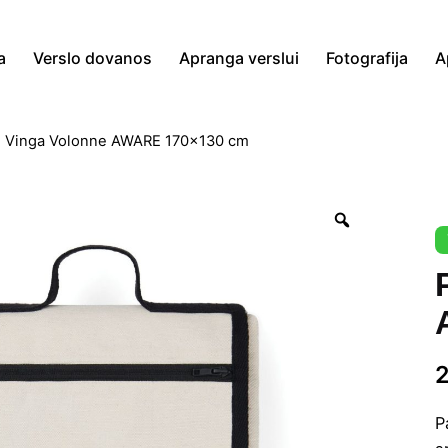
a
Verslo dovanos
Apranga verslui
Fotografija
A
s Vinga Volonne AWARE 170×130 cm
Zoom
P