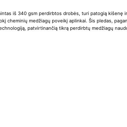
tas iš 340 gsm perdirbtos drobės, turi patogią kišenę ir
kokį cheminių medžiagų poveikį aplinkai. Šis pledas, paga
echnologiją, patvirtinančią tikrą perdirbtų medžiagų naud
Natūrali
,
Tamsiai mėlyna
130 cm
170 cm
Perdirbta medvilnė
340 g/m2