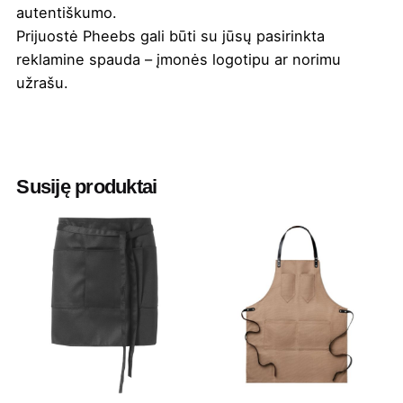
autentiškumo.
Prijuostė Pheebs gali būti su jūsų pasirinkta
reklamine
spauda
– įmonės logotipu ar norimu
užrašu.
Spalva
Juoda
,
Khaki
,
Natūrali
,
Pilka
,
Raudona
,
Žydra
Susiję produktai
Aukštis
100 cm
Plotis
70 cm
Medžiaga
80 % perdirbtos medvilnės ir 20 %
perdirbto poliesterio, 200 g/m2
Prekės
Bullet
ženklas