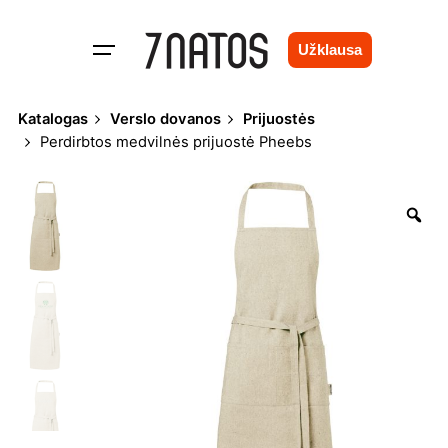
Skip
to
Užklausa
content
Katalogas
Verslo dovanos
Prijuostės
Perdirbtos medvilnės prijuostė Pheebs
Zo