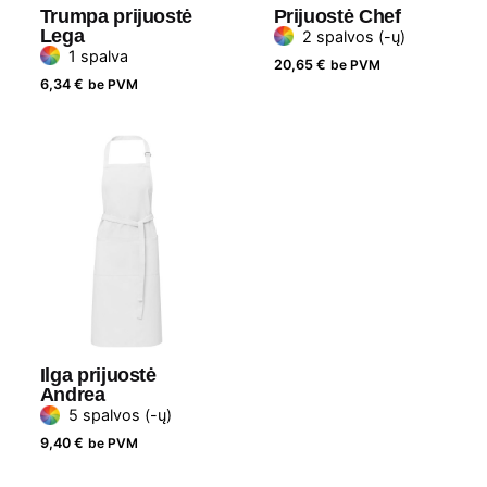
Trumpa prijuostė
Prijuostė Chef
Lega
2 spalvos (-ų)
1 spalva
20,65
€
be PVM
6,34
€
be PVM
Ilga prijuostė
Andrea
5 spalvos (-ų)
9,40
€
be PVM