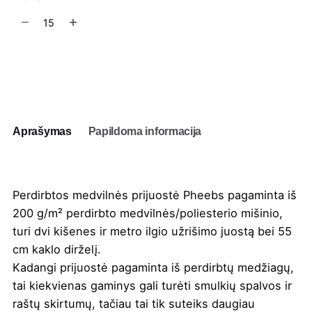
produkto
kiekis:
Perdirbtos
medvilnės
Į užklausų krepšelį
prijuostė
Pheebs
Aprašymas
Papildoma informacija
Perdirbtos medvilnės prijuostė Pheebs pagaminta iš
200 g/m² perdirbto medvilnės/poliesterio mišinio,
turi dvi kišenes ir metro ilgio užrišimo juostą bei 55
cm kaklo dirželį.
Kadangi prijuostė pagaminta iš perdirbtų medžiagų,
tai kiekvienas gaminys gali turėti smulkių spalvos ir
raštų skirtumų, tačiau tai tik suteiks daugiau