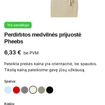
Yra sandėlyje
Perdirbtos medvilnės prijuostė
Pheebs
6,33
€
be PVM
Pateikta prekės kaina yra orientacinė, be spaudos.
Tikslią kainą pateiksime gavę jūsų užklausą.
Spalva:
Kiekis: