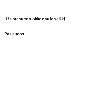
Užsiprenumeruokite naujienlaiškį
Paslaugos
Fotografija
Verslo dovanos
Spauda
Apranga verslui
Apie mus