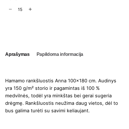
produkto
kiekis:
Hamamo
rankšluostis
Į užklausų krepšelį
Anna
100x180
cm
Aprašymas
Papildoma informacija
Hamamo rankšluostis Anna 100×180 cm. Audinys
yra 150 g/m² storio ir pagamintas iš 100 %
medvilnės, todėl yra minkštas bei gerai sugeria
drėgmę. Rankšluostis neužima daug vietos, dėl to
bus galima turėti su savimi keliaujant.
Spalva
Natūrali
,
Pilka
,
Raudona
,
Tamsiai