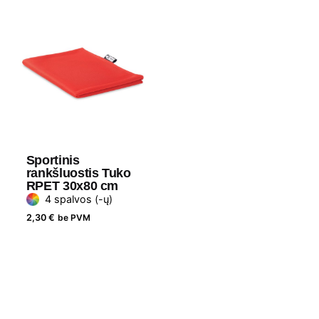
Sportinis
rankšluostis Tuko
RPET 30x80 cm
4 spalvos (-ų)
2,30
€
be PVM