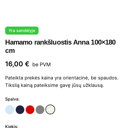
Yra sandėlyje
Hamamo rankšluostis Anna 100×180
cm
16,00
€
be PVM
Pateikta prekės kaina yra orientacinė, be spaudos.
Tikslią kainą pateiksime gavę jūsų užklausą.
Spalva:
Kiekis: