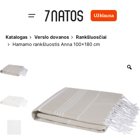
Skip
to
Užklausa
content
Katalogas
Verslo dovanos
Rankšluosčiai
Hamamo rankšluostis Anna 100×180 cm
Zo