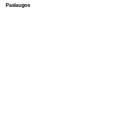
Paslaugos
Fotografija
Verslo dovanos
Spauda
Apranga verslui
Apie mus