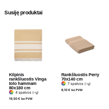
mėlyna
,
Žydra
Susiję produktai
Ilgis
180 cm
Plotis
100 cm
Medžiaga
Medvilnė, 150 g/m2
Prekės
Bullet
ženklas
Kilpinis
Rankšluostis Perry
rankšluostis Vinga
70x140 cm
tolo hammam
7 spalvos (-ų)
80x180 cm
8,10
€
be PVM
4 spalvos (-ų)
19,50
€
be PVM