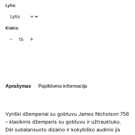
Lytis:
Kiekis:
produkto
kiekis:
Vyriški
džemperiai
Į užklausų krepšelį
su
gobtuvu
James
Nicholson
Aprašymas
Papildoma informacija
756
Vyriški džemperiai su gobtuvu James Nicholson 756
– klasikinis džemperis su gobtuvu ir užtrauktuku.
Dėl subalansuoto dizaino ir kokybiško audinio jis