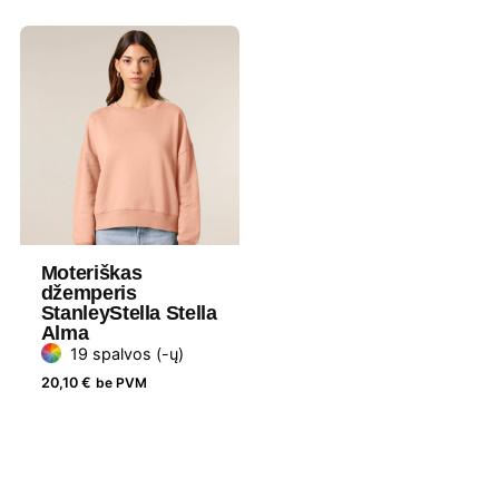
ženklas
Lytis
Vyriški
Moteriškas
džemperis
StanleyStella Stella
Alma
19 spalvos (-ų)
20,10
€
be PVM