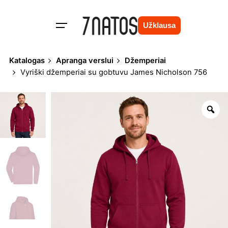
Skip
to
Užklausa
content
Katalogas
Apranga verslui
Džemperiai
Vyriški džemperiai su gobtuvu James Nicholson 756
Zo