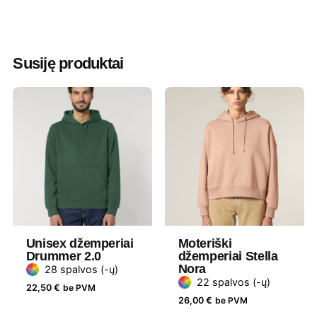
Spalva
Army
,
Balta
,
Bordinė
,
Fuchia
,
Geltona
,
Juoda
,
Laimo žalia
,
Ochra
,
Oranžinė
,
Pelenų melanžinė
,
Petroleum mėlyna
,
Susiję produktai
Pilka
,
Pilka melanžinė
,
Raudona
,
Royal
mėlyna
,
Ruda
,
Tamsiai mėlyna
,
Tamsiai
pilka
,
Tamsiai royal mėlyna
,
Tamsiai
žalia
,
Vandenyno mėlyna
,
Žydra
Minimalus
15 vnt
užsakomas
kiekis
Medžiaga
80 % medvilnė, 20 % poliesteris
Unisex džemperiai
Moteriški
Drummer 2.0
džemperiai Stella
Gramatūra
280 g/m²
Nora
28 spalvos (-ų)
/ Talpa
22 spalvos (-ų)
22,50
€
be PVM
26,00
€
be PVM
Prekės
Daiber