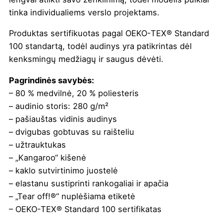
tinka individualiems verslo projektams.
Produktas sertifikuotas pagal OEKO-TEX® Standard
100 standartą, todėl audinys yra patikrintas dėl
kenksmingų medžiagų ir saugus dėvėti.
Pagrindinės savybės:
– 80 % medvilnė, 20 % poliesteris
– audinio storis: 280 g/m²
– pašiauštas vidinis audinys
– dvigubas gobtuvas su raišteliu
– užtrauktukas
– „Kangaroo“ kišenė
– kaklo sutvirtinimo juostelė
– elastanu sustiprinti rankogaliai ir apačia
– „Tear off!®“ nuplėšiama etiketė
– OEKO-TEX® Standard 100 sertifikatas