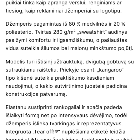
puikiai tinka kaip apranga verslui, renginiams ar
tiesiog, kaip reklaminiai džemperiai su logotipu.
Džemperis pagamintas iš 80 % medvilnės ir 20 %
poliesterio. Tvirtas 280 g/m² „sweatshirt“ audinys
pasižymi komfortu ir ilgaamžiškumu, o pašiauštas
vidus suteikia šilumos bei malonų minkštumo pojūtį.
Modelis turi ištisinį užtrauktuką, dvigubą gobtuvą su
sutraukiamu raišteliu. Priekyje esanti „kangaroo“
tipo kišenė suteikia praktiškumo kasdieniam
naudojimui, o kaklo sutvirtinimo juostelė padidina
konstrukcijos patvarumą.
Elastanu sustiprinti rankogaliai ir apačia padeda
išlaikyti formą net po intensyvaus dėvėjimo, todėl
džemperis išlieka tvarkingas ir reprezentatyvus.
Integruota „Tear off!®“ nuplėšiama etiketė leidžia
lengvai atlikti savo ženklinimą, todėl modelis puikiai