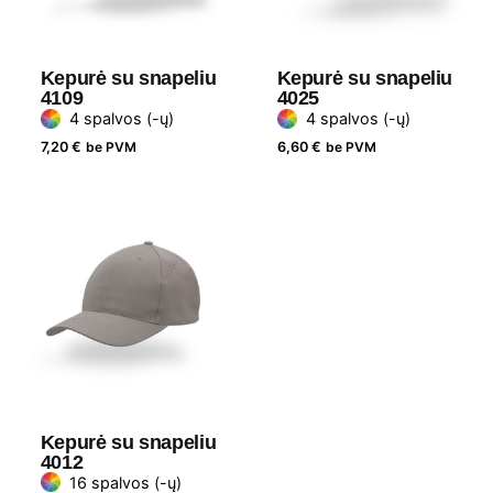
Prekės
Headwear
ženklas
Kepurė su snapeliu
Kepurė su snapeliu
4109
4025
4 spalvos (-ų)
4 spalvos (-ų)
7,20
€
be PVM
6,60
€
be PVM
Kepurė su snapeliu
4012
16 spalvos (-ų)