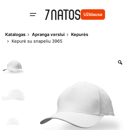
Skip
to
Užklausa
content
Katalogas
Apranga verslui
Kepurės
Kepurė su snapeliu 3965
Zo