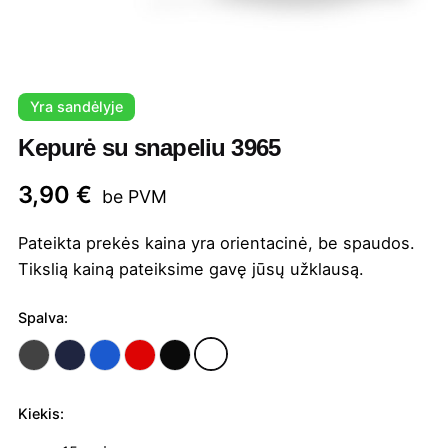
Yra sandėlyje
Kepurė su snapeliu 3965
3,90
€
be PVM
Pateikta prekės kaina yra orientacinė, be spaudos.
Tikslią kainą pateiksime gavę jūsų užklausą.
Spalva:
Kiekis:
produkto