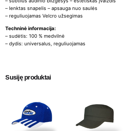
– subtilus audinio blizgesys – estetiškas įvaizdis
– lenktas snapelis – apsauga nuo saulės
– reguliuojamas Velcro užsegimas
Techninė informacija:
– sudėtis: 100 % medvilnė
– dydis: universalus, reguliuojamas
Spalva
Balta
,
Juoda
,
Raudona
,
Royal mėlyna
,
Tamsiai mėlyna
,
Tamsiai pilka
Susiję produktai
Minimalus
15 vnt
užsakomas
kiekis
Dydis
Universalus, reguliuojamas
Medžiaga
100 % medvilnė