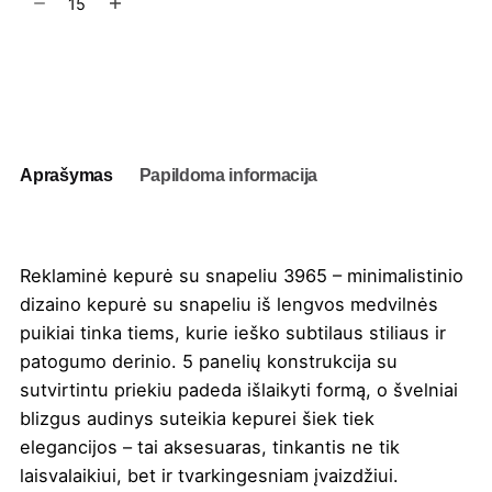
kiekis:
Kepurė
su
Į užklausų krepšelį
snapeliu
3965
Aprašymas
Papildoma informacija
Reklaminė kepurė su snapeliu 3965 – minimalistinio
dizaino kepurė su snapeliu iš lengvos medvilnės
puikiai tinka tiems, kurie ieško subtilaus stiliaus ir
patogumo derinio. 5 panelių konstrukcija su
sutvirtintu priekiu padeda išlaikyti formą, o švelniai
blizgus audinys suteikia kepurei šiek tiek
elegancijos – tai aksesuaras, tinkantis ne tik
laisvalaikiui, bet ir tvarkingesniam įvaizdžiui.