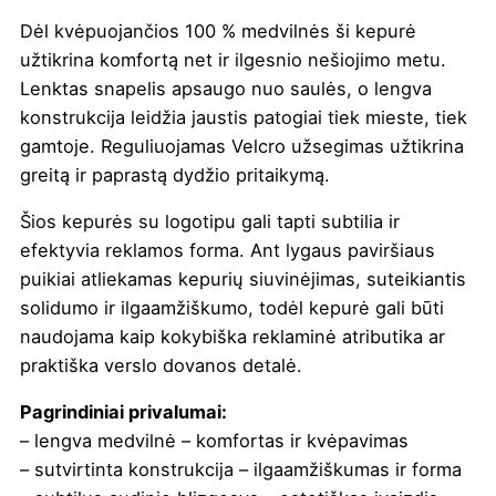
Dėl kvėpuojančios 100 % medvilnės ši kepurė
užtikrina komfortą net ir ilgesnio nešiojimo metu.
Lenktas snapelis apsaugo nuo saulės, o lengva
konstrukcija leidžia jaustis patogiai tiek mieste, tiek
gamtoje. Reguliuojamas Velcro užsegimas užtikrina
greitą ir paprastą dydžio pritaikymą.
Šios kepurės su logotipu gali tapti subtilia ir
efektyvia reklamos forma. Ant lygaus paviršiaus
puikiai atliekamas kepurių siuvinėjimas, suteikiantis
solidumo ir ilgaamžiškumo, todėl kepurė gali būti
naudojama kaip kokybiška reklaminė atributika ar
praktiška verslo dovanos detalė.
Pagrindiniai privalumai:
– lengva medvilnė – komfortas ir kvėpavimas
– sutvirtinta konstrukcija – ilgaamžiškumas ir forma