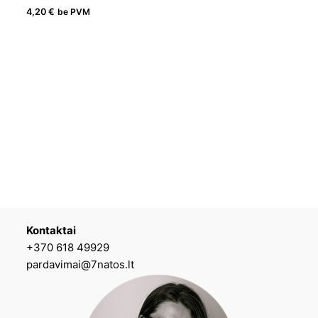
4,20
€
be PVM
Kontaktai
+370 618 49929
pardavimai@7natos.lt